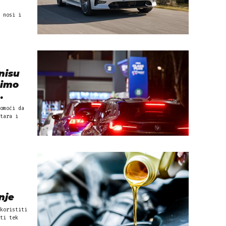
 nosi i
nisu
simo
…
omoći da
tara i
nje
koristiti
ti tek