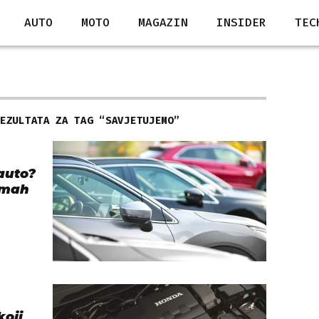
AUTO
MOTO
MAGAZIN
INSIDER
TEC
REZULTATA ZA TAG “
SAVJETUJEMO
”
 auto?
dmah
koji