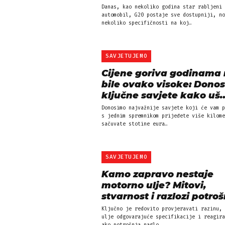
Danas, kao nekoliko godina star rabljeni
automobil, G20 postaje sve dostupniji, no
nekoliko specifičnosti na koj…
SAVJETUJEMO
Cijene goriva godinama 
bile ovako visoke: Dono
ključne savjete kako uš
Donosimo najvažnije savjete koji će vam p
s jednim spremnikom prijeđete više kilome
sačuvate stotine eura…
SAVJETUJEMO
Kamo zapravo nestaje
motorno ulje? Mitovi,
stvarnost i razlozi potroš
Ključno je redovito provjeravati razinu, 
ulje odgovarajuće specifikacije i reagira