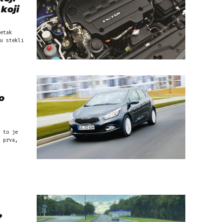
 koji
etak
u stekli
o
 to je
 prva,
?