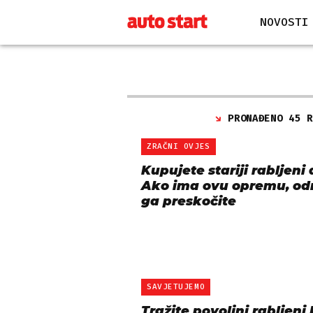
NOVOSTI
PRONAĐENO 45 
ZRAČNI OVJES
Kupujete stariji rabljeni
Ako ima ovu opremu, o
ga preskočite
SAVJETUJEMO
Tražite povoljni rabljeni 