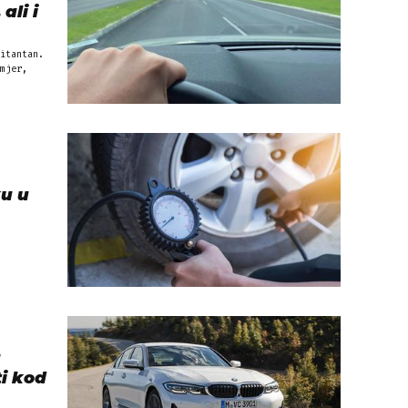
ali i
itantan.
mjer,
ku u
a
ti kod