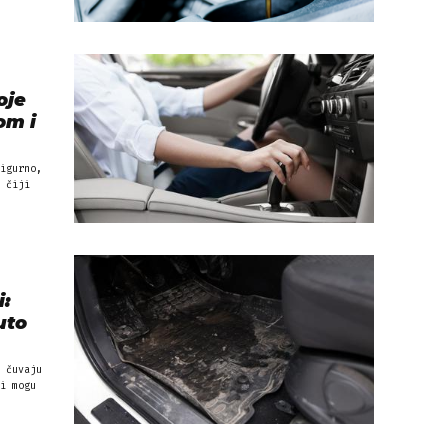
oje
om i
igurno,
 čiji
i:
uto
 čuvaju
i mogu