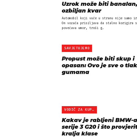
Uzrok može biti banalan, 
ozbiljan kvar
Automobil koji vuče u stranu nije samo ir
On vozača prisiljava da stalno korigira s
povećava umor, troši g…
SAVJETUJEMO
Propust može biti skup i
opasan: Ovo je sve o tla
gumama
VODIČ ZA KUPNJU
Kakav je rabljeni BMW-
serije 3 G20 i što provjeri
kralja klase