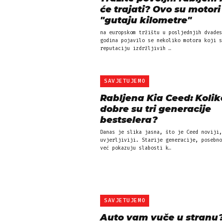
će trajati? Ovo su motori
"gutaju kilometre"
na europskom tržištu u posljednjih dvades
godina pojavilo se nekoliko motora koji s
reputaciju izdržljivih …
SAVJETUJEMO
Rabljena Kia Ceed: Kolik
dobre su tri generacije
bestselera?
Danas je slika jasna, što je Ceed noviji,
uvjerljiviji. Starije generacije, posebno
već pokazuju slabosti k…
SAVJETUJEMO
Auto vam vuče u stranu