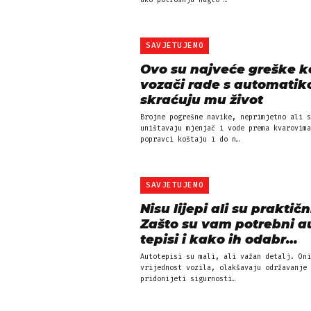
ako potrošnja naglo …
SAVJETUJEMO
Ovo su najveće greške k
vozači rade s automatik
skraćuju mu život
Brojne pogrešne navike, neprimjetno ali s
uništavaju mjenjač i vode prema kvarovima
popravci koštaju i do n…
SAVJETUJEMO
Nisu lijepi ali su praktičn
Zašto su vam potrebni a
tepisi i kako ih odabr…
Autotepisi su mali, ali važan detalj. Oni
vrijednost vozila, olakšavaju održavanje 
pridonijeti sigurnosti…