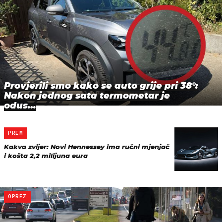
Provjerili smo kako se auto grije pri 38°:
Nakon jednog sata termometar je
odus…
PREM
Kakva zvijer: Novi Hennessey ima ručni mjenjač
i košta 2,2 milijuna eura
OPREZ