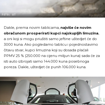
FOTO: UT
Dakle, prema novim tablicama,
najviše će novim
obračunom prosperirati kupci najskupljih limuzina
,
a oni koji si mogu priuštiti samo jeftine uštedjet će do
3000 kuna. Ako pogledamo tablicu i pojednostavimo
čitavu stvar, kupci limuzina koji su dosada plaćali
PPMV 25 % (250.000 na cijenu milijun kuna) sada će za
isti auto izbrojati samo 144.000 kuna posebnoga
poreza. Dakle, uštedjet će punih 106.000 kuna.