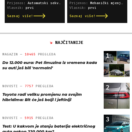
Prijenos:
Automatski sekvencijski
Prijenos:
Mehanički mjenjač
Vlasnik:
prvi
Vlasnik:
prvi
Saznaj više!
Saznaj više!
NAJČITANIJE
1
MAGAZIN —
10465
PREGLEDA
Do 12.000 eura: Pet limuzina iz vremena kada
su auti još bili 'normalni'
2
NOVOSTI —
7757
PREGLEDA
Toyota radi veliku promjenu na svojim
hibridima: Bit će još bolji i jeftiniji
3
NOVOSTI —
5915
PREGLEDA
Test: U kakvom je stanju baterija električnog
auta nakon 220.000 km?