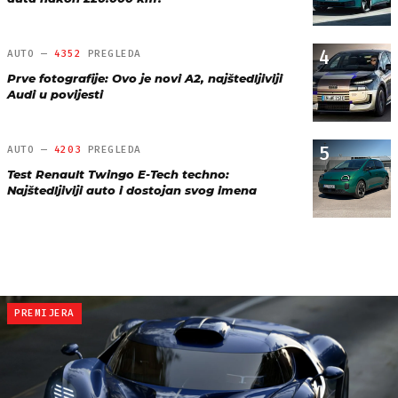
4
AUTO —
4352
PREGLEDA
Prve fotografije: Ovo je novi A2, najštedljiviji
Audi u povijesti
5
AUTO —
4203
PREGLEDA
Test Renault Twingo E-Tech techno:
Najštedljiviji auto i dostojan svog imena
PREMIJERA