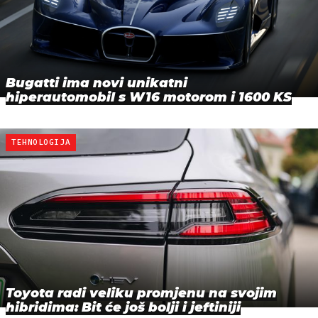
Bugatti ima novi unikatni
hiperautomobil s W16 motorom i 1600 KS
TEHNOLOGIJA
Toyota radi veliku promjenu na svojim
hibridima: Bit će još bolji i jeftiniji