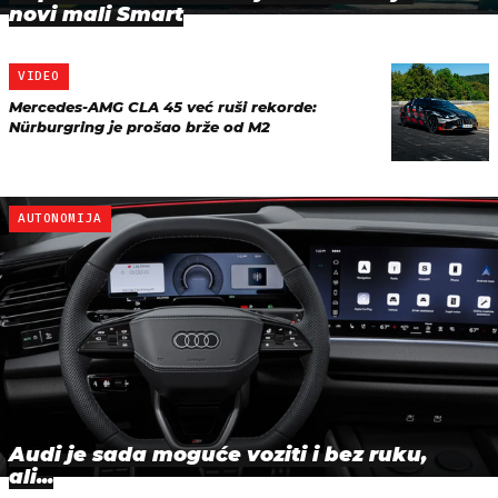
novi mali Smart
VIDEO
Mercedes-AMG CLA 45 već ruši rekorde:
Nürburgring je prošao brže od M2
AUTONOMIJA
Audi je sada moguće voziti i bez ruku,
ali...