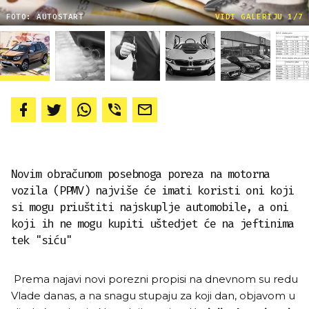
FOTO: AUTOSTART
VIDI GALERIJU 1/7
Novim obračunom posebnoga poreza na motorna
vozila (PPMV) najviše će imati koristi oni koji
si mogu priuštiti najskuplje automobile, a oni
koji ih ne mogu kupiti uštedjet će na jeftinima
tek "siću"
Prema najavi novi porezni propisi na dnevnom su redu
Vlade danas, a na snagu stupaju za koji dan, objavom u