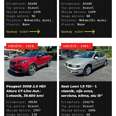
Kilometara:
66400
Kilometara:
83400
Tip goriva:
Diesel
Tip goriva:
Diesel
Obujam motora:
1499
Obujam motora:
1499
Snaga motora:
96
Snaga motora:
88
Prijenos:
Mehanički mjenjač
Prijenos:
Mehanički mjenjač
Vlasnik:
None
Vlasnik:
None
Saznaj više!
Saznaj više!
GODIŠTE: 2018.
GODIŠTE: 2005.
Peugeot 3008 2.0 HDI
Seat Leon 1.9 TDI - 1.
Allure GT-Line Aut.-
vlasnik, nije uvoz,
1.vlasnik, 39.600 km!
servisna, klima, alu 15"
Kilometara:
39590
Kilometara:
256270
Tip goriva:
Diesel
Tip goriva:
Diesel
Obujam motora:
1997
Obujam motora:
1896
Snaga motora:
130
Snaga motora:
66