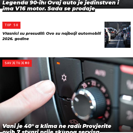
Legenda 90-ih: Ovaj auto je jedinstven i
ima V16 motor. Sada se prodaje
TOP 50
Vlasnici su presudili: Ovo su najbolji automobili
2026. godine
SAVJETUJEMO
Vani je 40° a klima ne radi: Provjerite
ovih 7 stvari prije skupog servisa