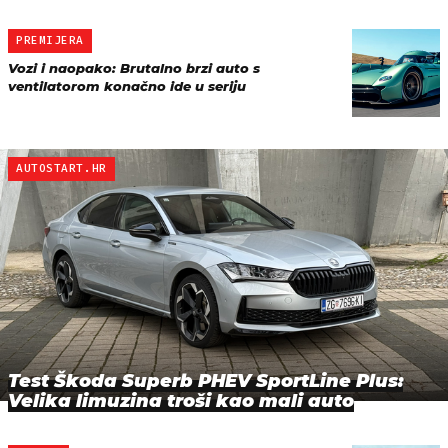
PREMIJERA
Vozi i naopako: Brutalno brzi auto s
ventilatorom konačno ide u seriju
AUTOSTART.HR
Test Škoda Superb PHEV SportLine Plus:
Velika limuzina troši kao mali auto