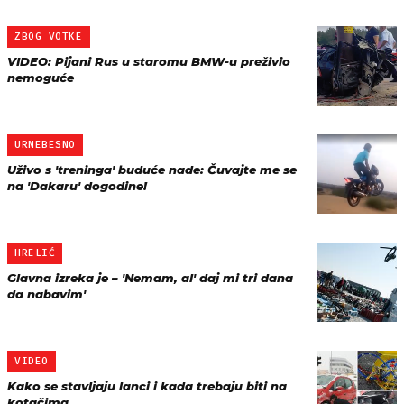
ZBOG VOTKE
VIDEO: Pijani Rus u staromu BMW-u preživio
nemoguće
URNEBESNO
Uživo s 'treninga' buduće nade: Čuvajte me se
na 'Dakaru' dogodine!
HRELIĆ
Glavna izreka je – 'Nemam, al' daj mi tri dana
da nabavim'
VIDEO
Kako se stavljaju lanci i kada trebaju biti na
kotačima