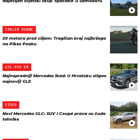
Najavljen svjetski skup 'spačeka' u Samoboru
CARLIN DUNNE
20 metara pred ciljem: Tragičan kraj najbržega
na Pikes Peaku
625.950 KN
Najnapredniji Mercedes ikad: U Hrvatsku stigao
najnoviji GLE
VIDEO
Novi Mercedes GLC: SUV i Coupé prava su čuda
tehnike