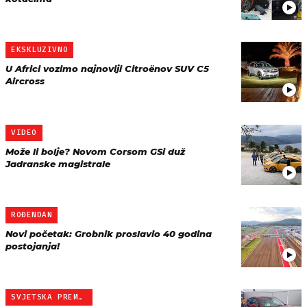
EKSKLUZIVNO
U Africi vozimo najnoviji Citroënov SUV C5
Aircross
VIDEO
Može li bolje? Novom Corsom GSi duž
Jadranske magistrale
ROĐENDAN
Novi početak: Grobnik proslavio 40 godina
postojanja!
SVJETSKA PREMIJERA