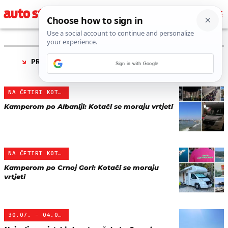
PRONAĐENO 123 REZULTATA ZA AUTORA “
ZORAN
Sign in with Google
MAJCAN
”
NA ČETIRI KOTAČA
Kamperom po Albaniji: Kotači se moraju vrtjeti
NA ČETIRI KOTAČA
Kamperom po Crnoj Gori: Kotači se moraju
vrtjeti
30.07. - 04.08.