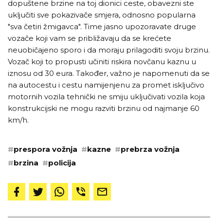
dopuštene brzine na toj dionici ceste, obavezni ste
uključiti sve pokazivače smjera, odnosno popularna
"sva četiri žmigavca". Time jasno upozoravate druge
vozače koji vam se približavaju da se krećete
neuobičajeno sporo i da moraju prilagoditi svoju brzinu.
Vozač koji to propusti učiniti riskira novčanu kaznu u
iznosu od 30 eura. Također, važno je napomenuti da se
na autocestu i cestu namijenjenu za promet isključivo
motornih vozila tehnički ne smiju uključivati vozila koja
konstrukcijski ne mogu razviti brzinu od najmanje 60
km/h.
#
prespora vožnja
#
kazne
#
prebrza vožnja
#
brzina
#
policija