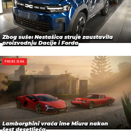
Zbog suše: Nestašica struje zaustavila
proizvodnju Dacije i Forda
PREMIJERA
Lamborghini vraća ime Miura nakon
šest desetljeća