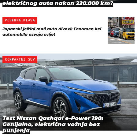
električnog auta nakon 220.000 km?
POSEBNA KLASA
Japanski jeftini mali auto divovi: Fenomen kei
automobila osvaja svijet
KOMPAKTNI SUV
Test Nissan Qashqai e-Power 190:
Genijalno, električna vožnja bez
punjenja