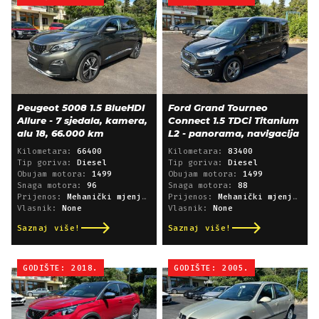
Peugeot 5008 1.5 BlueHDI
Ford Grand Tourneo
Allure - 7 sjedala, kamera,
Connect 1.5 TDCi Titanium
alu 18, 66.000 km
L2 - panorama, navigacija
Kilometara:
66400
Kilometara:
83400
Tip goriva:
Diesel
Tip goriva:
Diesel
Obujam motora:
1499
Obujam motora:
1499
Snaga motora:
96
Snaga motora:
88
Prijenos:
Mehanički mjenjač
Prijenos:
Mehanički mjenjač
Vlasnik:
None
Vlasnik:
None
Saznaj više!
Saznaj više!
GODIŠTE: 2018.
GODIŠTE: 2005.