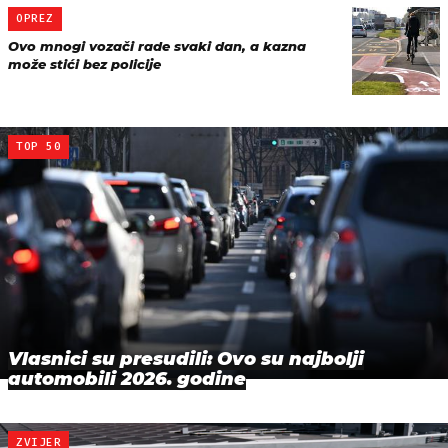
OPREZ
Ovo mnogi vozači rade svaki dan, a kazna
može stići bez policije
TOP 50
Vlasnici su presudili: Ovo su najbolji
automobili 2026. godine
ZVIJER