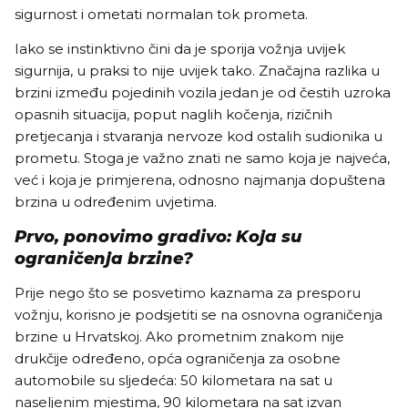
sigurnost i ometati normalan tok prometa.
Iako se instinktivno čini da je sporija vožnja uvijek
sigurnija, u praksi to nije uvijek tako. Značajna razlika u
brzini između pojedinih vozila jedan je od čestih uzroka
opasnih situacija, poput naglih kočenja, rizičnih
pretjecanja i stvaranja nervoze kod ostalih sudionika u
prometu. Stoga je važno znati ne samo koja je najveća,
već i koja je primjerena, odnosno najmanja dopuštena
brzina u određenim uvjetima.
Prvo, ponovimo gradivo: Koja su
ograničenja brzine?
Prije nego što se posvetimo kaznama za presporu
vožnju, korisno je podsjetiti se na osnovna ograničenja
brzine u Hrvatskoj. Ako prometnim znakom nije
drukčije određeno, opća ograničenja za osobne
automobile su sljedeća: 50 kilometara na sat u
naseljenim mjestima, 90 kilometara na sat izvan