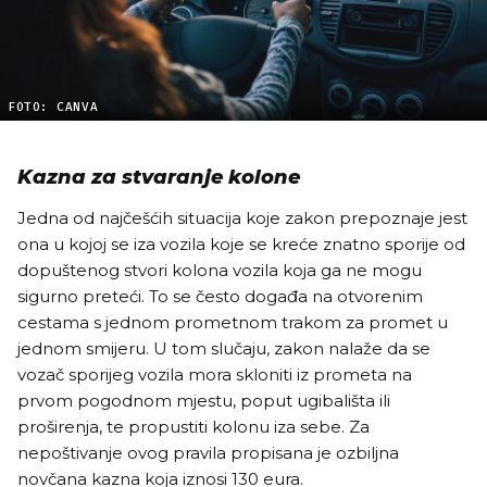
FOTO: CANVA
Kazna za stvaranje kolone
Jedna od najčešćih situacija koje zakon prepoznaje jest
ona u kojoj se iza vozila koje se kreće znatno sporije od
dopuštenog stvori kolona vozila koja ga ne mogu
sigurno preteći. To se često događa na otvorenim
cestama s jednom prometnom trakom za promet u
jednom smijeru. U tom slučaju, zakon nalaže da se
vozač sporijeg vozila mora skloniti iz prometa na
prvom pogodnom mjestu, poput ugibališta ili
proširenja, te propustiti kolonu iza sebe. Za
nepoštivanje ovog pravila propisana je ozbiljna
novčana kazna koja iznosi 130 eura.