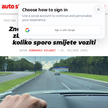
POČETNA
MAGAZIN
3784 PREGLEDA
Znate li da vas mogu kazniti
Sign in with Google
zbog premale brzine? Evo
koliko sporo smijete voziti
AUTOR
DUBRAVKO KOLARIĆ
25. VELJAČE 2026.