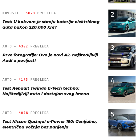
2
NOVOSTI —
5878
PREGLEDA
Test: U kakvom je stanju baterija električnog
auta nakon 220.000 km?
3
AUTO —
4302
PREGLEDA
Prve fotografije: Ovo je novi A2, najštedljiviji
Audi u povijesti
4
AUTO —
4175
PREGLEDA
Test Renault Twingo E-Tech techno:
Najštedljiviji auto i dostojan svog imena
5
AUTO —
4078
PREGLEDA
Test Nissan Qashqai e-Power 190: Genijalno,
električna vožnja bez punjenja