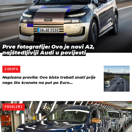
Prve fotografije: Ovo je novi A2,
najštedljiviji Audi u povijesti
EUROPA
Nepisana pravila: Ovo biste trebali znati prije
nego što krenete na put po Euro…
PROBLEMI