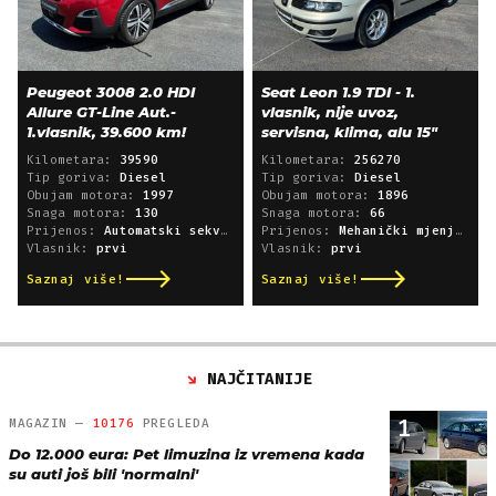
Peugeot 3008 2.0 HDI
Seat Leon 1.9 TDI - 1.
Allure GT-Line Aut.-
vlasnik, nije uvoz,
1.vlasnik, 39.600 km!
servisna, klima, alu 15"
Kilometara:
39590
Kilometara:
256270
Tip goriva:
Diesel
Tip goriva:
Diesel
Obujam motora:
1997
Obujam motora:
1896
Snaga motora:
130
Snaga motora:
66
Prijenos:
Automatski sekvencijski
Prijenos:
Mehanički mjenjač
Vlasnik:
prvi
Vlasnik:
prvi
Saznaj više!
Saznaj više!
NAJČITANIJE
1
MAGAZIN —
10176
PREGLEDA
Do 12.000 eura: Pet limuzina iz vremena kada
su auti još bili 'normalni'