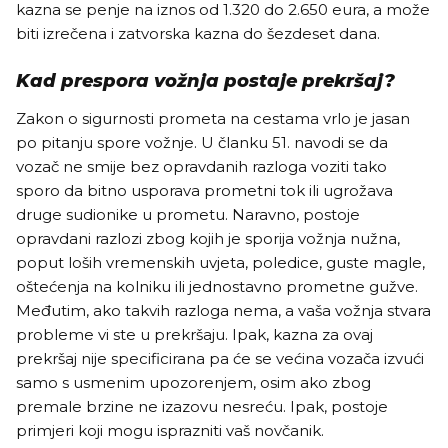
kazna se penje na iznos od 1.320 do 2.650 eura, a može
biti izrečena i zatvorska kazna do šezdeset dana.
Kad prespora vožnja postaje prekršaj?
Zakon o sigurnosti prometa na cestama vrlo je jasan
po pitanju spore vožnje. U članku 51. navodi se da
vozač ne smije bez opravdanih razloga voziti tako
sporo da bitno usporava prometni tok ili ugrožava
druge sudionike u prometu. Naravno, postoje
opravdani razlozi zbog kojih je sporija vožnja nužna,
poput loših vremenskih uvjeta, poledice, guste magle,
oštećenja na kolniku ili jednostavno prometne gužve.
Međutim, ako takvih razloga nema, a vaša vožnja stvara
probleme vi ste u prekršaju. Ipak, kazna za ovaj
prekršaj nije specificirana pa će se većina vozača izvući
samo s usmenim upozorenjem, osim ako zbog
premale brzine ne izazovu nesreću. Ipak, postoje
primjeri koji mogu isprazniti vaš novčanik.