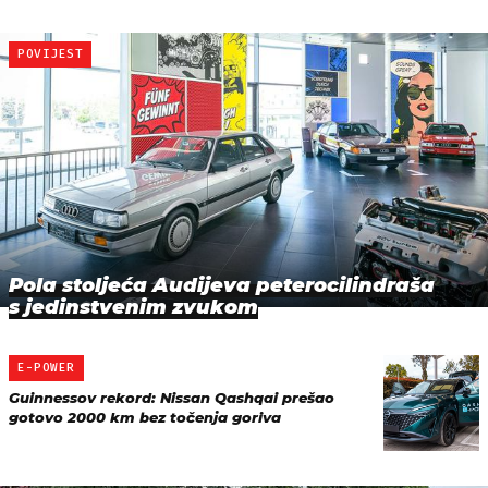
POVIJEST
Pola stoljeća Audijeva peterocilindraša
s jedinstvenim zvukom
E-POWER
Guinnessov rekord: Nissan Qashqai prešao
gotovo 2000 km bez točenja goriva