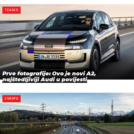
TEASER
Prve fotografije: Ovo je novi A2,
najštedljiviji Audi u povijesti
EUROPA