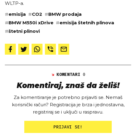
WLTP-a.
#
emisija
#
CO2
#
BMW prodaja
#
BMW M550i xDrive
#
emisija štetnih plinova
#
štetni plinovi
KOMENTARI
0
Komentiraj, znaš da želiš!
Za komentiranje je potrebno prijaviti se. Nemaš
korisnički račun? Registracija je brza i jednostavna,
registriraj se i uključi u raspravu.
PRIJAVI SE!