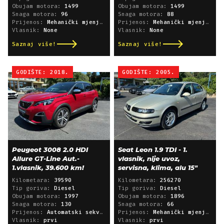
Obujam motora:
1499
Obujam motora:
1499
Snaga motora:
96
Snaga motora:
88
Prijenos:
Mehanički mjenjač
Prijenos:
Mehanički mjenjač
Vlasnik:
None
Vlasnik:
None
Saznaj više!
Saznaj više!
GODIŠTE: 2018.
GODIŠTE: 2005.
Peugeot 3008 2.0 HDI
Seat Leon 1.9 TDI - 1.
Allure GT-Line Aut.-
vlasnik, nije uvoz,
1.vlasnik, 39.600 km!
servisna, klima, alu 15"
Kilometara:
39590
Kilometara:
256270
Tip goriva:
Diesel
Tip goriva:
Diesel
Obujam motora:
1997
Obujam motora:
1896
Snaga motora:
130
Snaga motora:
66
Prijenos:
Automatski sekvencijski
Prijenos:
Mehanički mjenjač
Vlasnik:
prvi
Vlasnik:
prvi