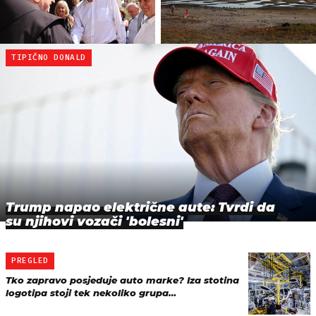
TIPIČNO DONALD
Trump napao električne aute: Tvrdi da
su njihovi vozači 'bolesni'
PREGLED
Tko zapravo posjeduje auto marke? Iza stotina
logotipa stoji tek nekoliko grupa…