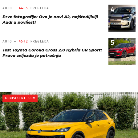
4
AUTO —
4465
PREGLEDA
Prve fotografije: Ovo je novi A2, najštedljiviji
Audi u povijesti
5
AUTO —
4542
PREGLEDA
Test Toyota Corolla Cross 2.0 Hybrid GR Sport:
Prava zvijezda je potrošnja
KOMPAKTNI SUV