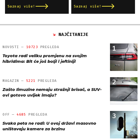
Saznaj više!
Saznaj više!
NAJČITANIJE
1
NOVOSTI —
10723
PREGLEDA
Toyota radi veliku promjenu na svojim
hibridima: Bit će još bolji i jeftiniji
2
MAGAZIN —
5221
PREGLEDA
Zašto limuzine nemaju stražnji brisač, a SUV-
ovi gotovo uvijek imaju?
3
OFF —
4685
PREGLEDA
Svaka peta ne radi: U ovoj državi masovno
uništavaju kamere za brzinu