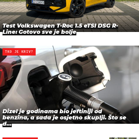
Test Volkswagen T-Roc 1.5 eTSI DSG R-
Line: Gotovo sve je bolje
TKO JE KRIV?
Dizel je godinama bio jeftiniji od
benzina, a sada je osjetno skuplji. Što se
d…