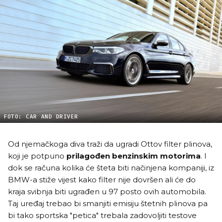
FOTO: CAR AND DRIVER
Od njemačkoga diva traži da ugradi Ottov filter plinova,
koji je potpuno
prilagođen benzinskim motorima
. I
dok se računa kolika će šteta biti načinjena kompaniji, iz
BMW-a stiže vijest kako filter nije dovršen ali će do
kraja svibnja biti ugrađen u 97 posto ovih automobila.
Taj uređaj trebao bi smanjiti emisiju štetnih plinova pa
bi tako sportska "petica" trebala zadovoljiti testove