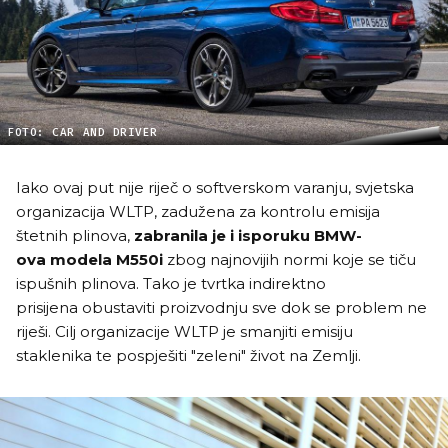
FOTO: CAR AND DRIVER
Iako ovaj put nije riječ o softverskom varanju, svjetska
organizacija WLTP, zadužena za kontrolu emisija
štetnih plinova,
zabranila je i isporuku BMW-
ova modela M550i
zbog najnovijih normi koje se tiču
ispušnih plinova. Tako je tvrtka indirektno
prisijena obustaviti proizvodnju sve dok se problem ne
riješi. Cilj organizacije WLTP je smanjiti emisiju
staklenika te pospješiti "zeleni" život na Zemlji.