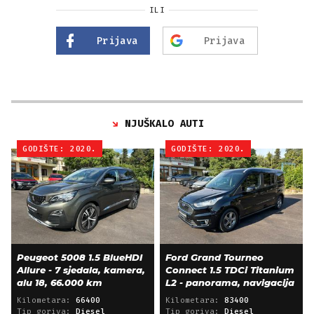
ILI
Prijava
Prijava
NJUŠKALO AUTI
GODIŠTE: 2020.
GODIŠTE: 2020.
Peugeot 5008 1.5 BlueHDI
Ford Grand Tourneo
Allure - 7 sjedala, kamera,
Connect 1.5 TDCi Titanium
alu 18, 66.000 km
L2 - panorama, navigacija
Kilometara:
66400
Kilometara:
83400
Tip goriva:
Diesel
Tip goriva:
Diesel