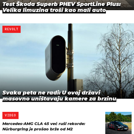
Test Škoda Superb PHEV SportLine Plus:
Velika limuzina troši kao mali auto
REVOLT
Svaka peta ne radi: U ovoj državi
masovno uništavaju kamere za brzinu
VIDEO
Mercedes-AMG CLA 45 već ruši rekorde:
Nürburgring je prošao brže od M2