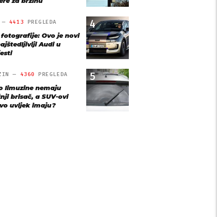
re za brzinu
4
O —
4413
PREGLEDA
 fotografije: Ovo je novi
ajštedljiviji Audi u
esti
5
ZIN —
4360
PREGLEDA
o limuzine nemaju
nji brisač, a SUV-ovi
vo uvijek imaju?