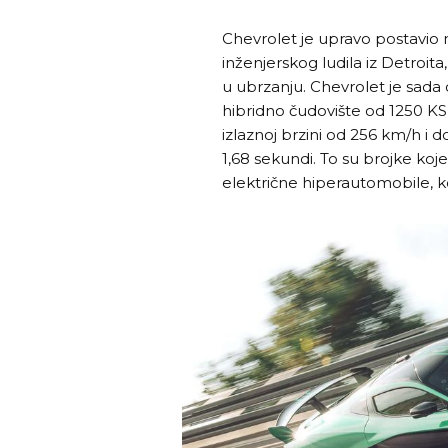
Chevrolet je upravo postavio n
inženjerskog ludila iz Detroita
u ubrzanju. Chevrolet je sada 
hibridno čudovište od 1250 KS 
izlaznoj brzini od 256 km/h i d
1,68 sekundi. To su brojke koj
električne hiperautomobile,