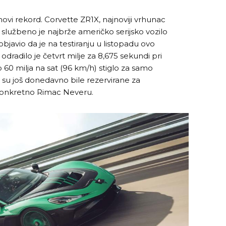
ovi rekord. Corvette ZR1X, najnoviji vrhunac
, službeno je najbrže američko serijsko vozilo
objavio da je na testiranju u listopadu ovo
odradilo je četvrt milje za 8,675 sekundi pri
o 60 milja na sat (96 km/h) stiglo za samo
e su još donedavno bile rezervirane za
 konkretno Rimac Neveru.