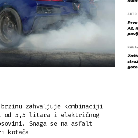
kame
AUT
Prve
A2, n
povij
MAGA
Zašt
straž
goto
 brzinu zahvaljuje kombinaciji
a od 5,5 litara i električnog
osovini. Snaga se na asfalt
ri kotača