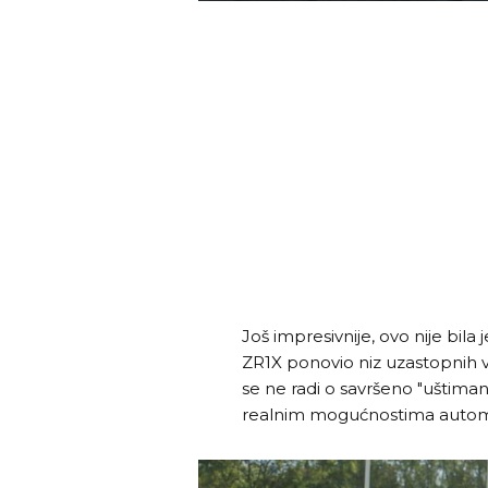
Još impresivnije, ovo nije bila
ZR1X ponovio niz uzastopnih v
se ne radi o savršeno "uštim
realnim mogućnostima autom