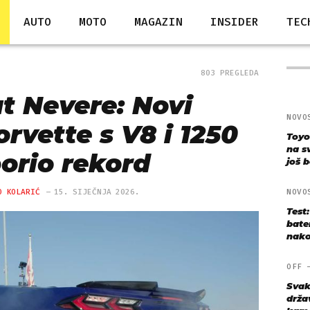
AUTO
MOTO
MAGAZIN
INSIDER
TEC
803 PREGLEDA
t Nevere: Novi
NOVO
rvette s V8 i 1250
Toyo
na s
orio rekord
još bo
O KOLARIĆ
15. SIJEČNJA 2026.
NOVO
Test
bate
nako
OFF
Svak
drža