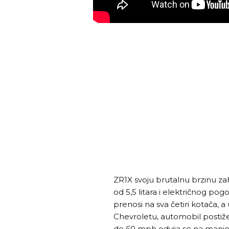
ZR1X svoju brutalnu brzinu za
od 5,5 litara i električnog pog
prenosi na sva četiri kotača, 
Chevroletu, automobil postiže 1
do 60 mph odvija se na manje 