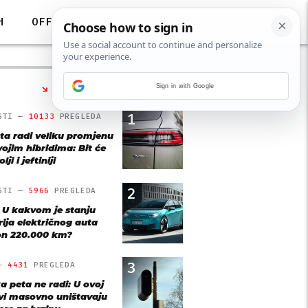
H
OFF
Sign in with Google
NAJČITANIJE
1
STI —
10133
PREGLEDA
ta radi veliku promjenu
vojim hibridima: Bit će
lji i jeftiniji
2
STI —
5966
PREGLEDA
: U kakvom je stanju
rija električnog auta
n 220.000 km?
3
 —
4431
PREGLEDA
a peta ne radi: U ovoj
vi masovno uništavaju