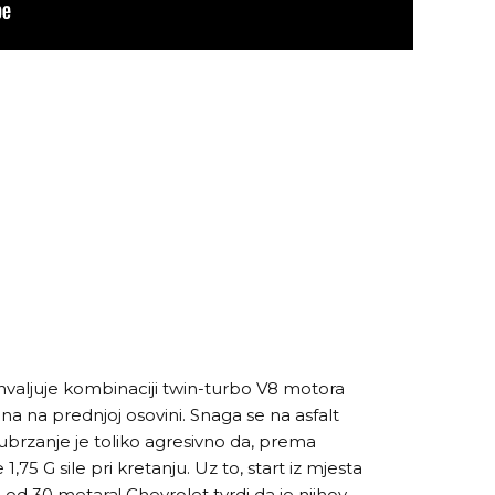
hvaljuje kombinaciji twin-turbo V8 motora
ona na prednjoj osovini. Snaga se na asfalt
a ubrzanje je toliko agresivno da, prema
,75 G sile pri kretanju. Uz to, start iz mjesta
od 30 metara! Chevrolet tvrdi da je njihov