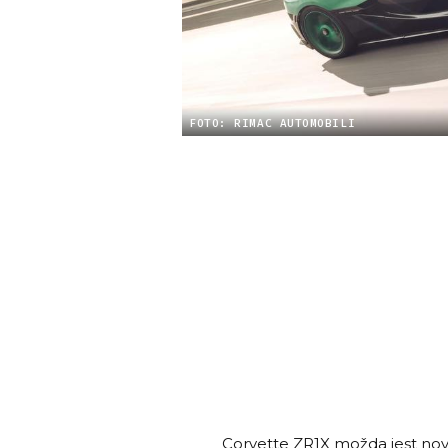
FOTO: RIMAC AUTOMOBILI
Corvette ZR1X možda jest novi 