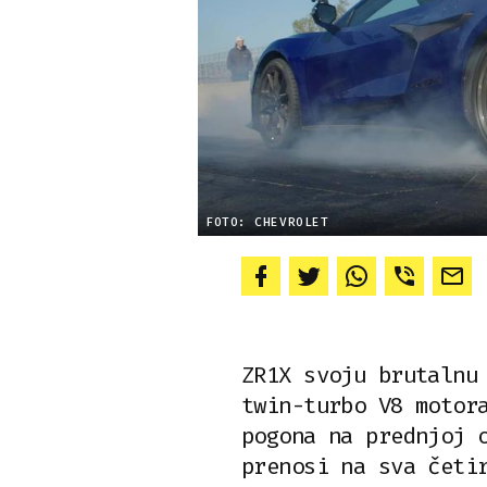
FOTO: CHEVROLET
ZR1X svoju brutalnu
twin-turbo V8 motor
pogona na prednjoj 
prenosi na sva četi