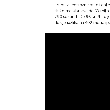
krunu za cestovne aute i dalje
službeno ubrzava do 60 milja na
7,90 sekundi. Do 96 km/h to j
dok je razlika na 402 metra ipak