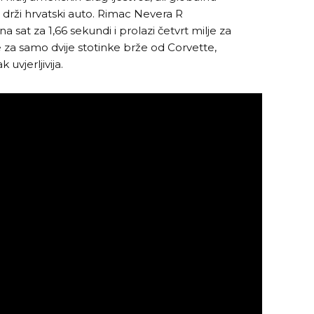
 drži hrvatski auto. Rimac Nevera R
 sat za 1,66 sekundi i prolazi četvrt milje za
e za samo dvije stotinke brže od Corvette,
 uvjerljivija.