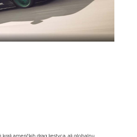
kralj američkih drag ljestvca, ali globalnu