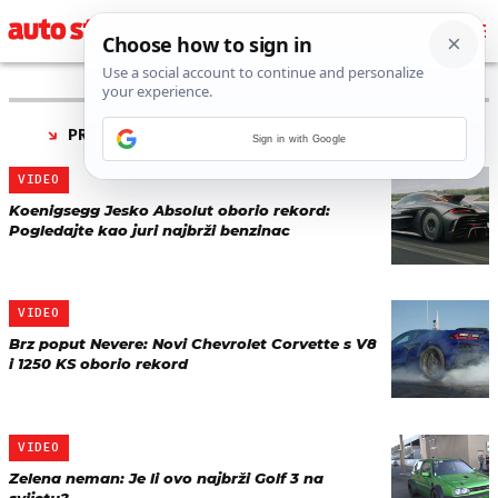
PRONAĐENO 4 REZULTATA ZA TAG “
402 METRA
”
Sign in with Google
VIDEO
Koenigsegg Jesko Absolut oborio rekord:
Pogledajte kao juri najbrži benzinac
VIDEO
Brz poput Nevere: Novi Chevrolet Corvette s V8
i 1250 KS oborio rekord
VIDEO
Zelena neman: Je li ovo najbrži Golf 3 na