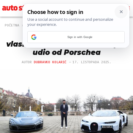
POČETNA
NOVOSTI
2254 PREGLEDA
Bugatii u hrvatskom
Sign in with Google
vlasništvu? Rimac želi otkupiti
udio od Porschea
AUTOR
DUBRAVKO KOLARIĆ
17. LISTOPADA 2025.