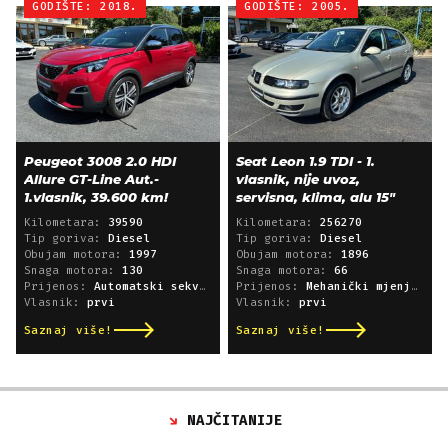
GODIŠTE: 2018.
GODIŠTE: 2005.
Peugeot 3008 2.0 HDI
Seat Leon 1.9 TDI - 1.
Allure GT-Line Aut.-
vlasnik, nije uvoz,
1.vlasnik, 39.600 km!
servisna, klima, alu 15"
Kilometara:
39590
Kilometara:
256270
Tip goriva:
Diesel
Tip goriva:
Diesel
Obujam motora:
1997
Obujam motora:
1896
Snaga motora:
130
Snaga motora:
66
Prijenos:
Automatski sekvencijski
Prijenos:
Mehanički mjenjač
Vlasnik:
prvi
Vlasnik:
prvi
Saznaj više!
Saznaj više!
NAJČITANIJE