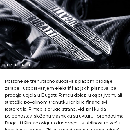
FOTO: BUGATTI
Porsche se trenutačno suočava s padom prodaje i
zarade i usporavanjem elektrifikacijskih planova, pa
prodaja udjela u Bugatti Rimcu dolazi u osjetljivom, ali
strateški povoljnom trenutku jer bi je financijski
rasteretila. Rimac, s druge strane, vidi priliku da
pojednostavi složenu vlasničku strukturu i brendovima
Bugatti i Rimac osigura dugoročnu stabilnost te veću
kreativnu slobodu. "Nije tajna da smo u razgovorima",