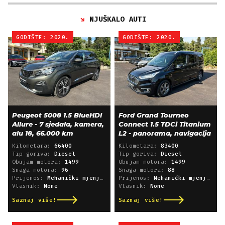
NJUŠKALO AUTI
GODIŠTE: 2020.
GODIŠTE: 2020.
Peugeot 5008 1.5 BlueHDI
Ford Grand Tourneo
Allure - 7 sjedala, kamera,
Connect 1.5 TDCi Titanium
alu 18, 66.000 km
L2 - panorama, navigacija
Kilometara:
66400
Kilometara:
83400
Tip goriva:
Diesel
Tip goriva:
Diesel
Obujam motora:
1499
Obujam motora:
1499
Snaga motora:
96
Snaga motora:
88
Prijenos:
Mehanički mjenjač
Prijenos:
Mehanički mjenjač
Vlasnik:
None
Vlasnik:
None
Saznaj više!
Saznaj više!