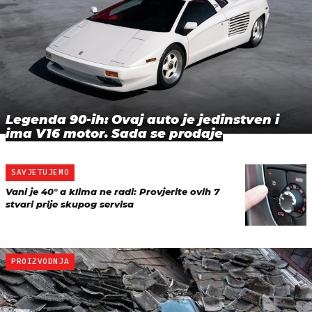
Legenda 90-ih: Ovaj auto je jedinstven i
ima V16 motor. Sada se prodaje
SAVJETUJEMO
Vani je 40° a klima ne radi: Provjerite ovih 7
stvari prije skupog servisa
PROIZVODNJA