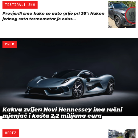
TESTIRALI SMO
Provjerili smo kako se auto grije pri 38°: Nakon
jednog sata termometar je odus…
PREM
Kakva zvijer: Novi Hennessey ima ručni
mjenjač i košta 2,2 milijuna eura
OPREZ