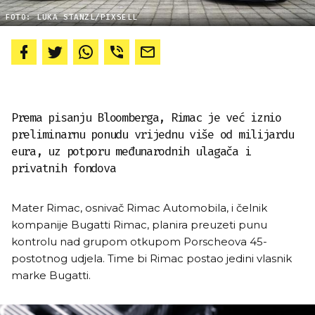
FOTO: LUKA STANZL/PIXSELL
Prema pisanju Bloomberga, Rimac je već iznio
preliminarnu ponudu vrijednu više od milijardu
eura, uz potporu međunarodnih ulagača i
privatnih fondova
Mater Rimac, osnivač Rimac Automobila, i čelnik
kompanije Bugatti Rimac, planira preuzeti punu
kontrolu nad grupom otkupom Porscheova 45-
postotnog udjela. Time bi Rimac postao jedini vlasnik
marke Bugatti.