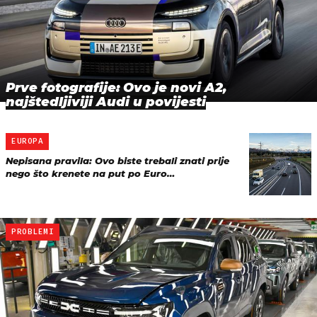
Prve fotografije: Ovo je novi A2,
najštedljiviji Audi u povijesti
EUROPA
Nepisana pravila: Ovo biste trebali znati prije
nego što krenete na put po Euro…
PROBLEMI