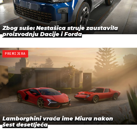
Zbog suše: Nestašica struje zaustavila
proizvodnju Dacije i Forda
PREMIJERA
Lamborghini vraća ime Miura nakon
šest desetljeća