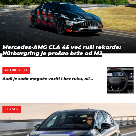
Mercedes-AMG CLA 45 već ruši rekorde:
Nürburgring je prošao brže od M2
AUTONOMIJA
Audi je sada moguće voziti i bez ruku, ali...
TEASER