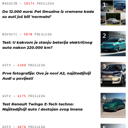
1
MAGAZIN —
10174
PREGLEDA
Do 12.000 eura: Pet limuzina iz vremena kada
su auti još bili 'normalni'
2
NOVOSTI —
5878
PREGLEDA
Test: U kakvom je stanju baterija električnog
auta nakon 220.000 km?
3
AUTO —
4300
PREGLEDA
Prve fotografije: Ovo je novi A2, najštedljiviji
Audi u povijesti
4
AUTO —
4175
PREGLEDA
Test Renault Twingo E-Tech techno:
Najštedljiviji auto i dostojan svog imena
AUTO —
4076
PREGLEDA