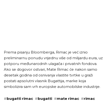
Prema pisanju Bloomberga, Rimac je već iznio
preliminarnu ponudu vrijednu više od milijardu eura, uz
potporu međunarodnih ulagača i privatnih fondova.
Ako se dogovor ostvari, Mate Rimac će nakon samo
desetak godina od osnivanja vlastite tvrtke u graži
postati apsolutni vlasnik Bugattija, marke koja
simbolizira sam vrh europske automobilske industrije.
#
bugatti rimac
#
bugatti
#
mate rimac
#
rimac