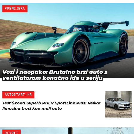
PREMIJERA
Vozi i naopako: Brutalno brzi auto s
ventilatorom konačno ide u seriju
AUTOSTART.HR
Test Škoda Superb PHEV SportLine Plus: Velika
limuzina troši kao mali auto
REVOLT