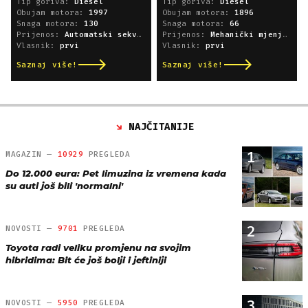
Tip goriva:
Diesel
Tip goriva:
Diesel
Obujam motora:
1997
Obujam motora:
1896
Snaga motora:
130
Snaga motora:
66
Prijenos:
Automatski sekvencijski
Prijenos:
Mehanički mjenjač
Vlasnik:
prvi
Vlasnik:
prvi
Saznaj više!
Saznaj više!
NAJČITANIJE
1
MAGAZIN —
10929
PREGLEDA
Do 12.000 eura: Pet limuzina iz vremena kada
su auti još bili 'normalni'
2
NOVOSTI —
9701
PREGLEDA
Toyota radi veliku promjenu na svojim
hibridima: Bit će još bolji i jeftiniji
3
NOVOSTI —
5950
PREGLEDA