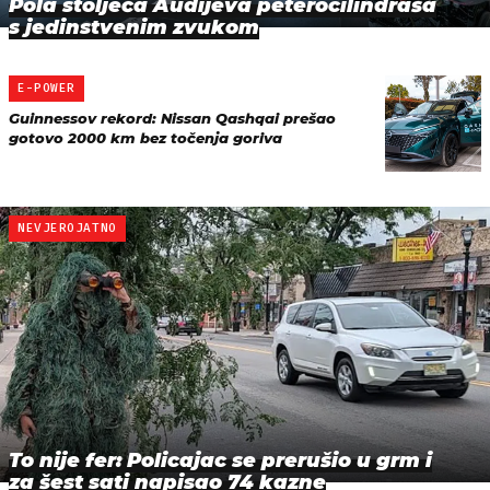
Pola stoljeća Audijeva peterocilindraša
s jedinstvenim zvukom
E-POWER
Guinnessov rekord: Nissan Qashqai prešao
gotovo 2000 km bez točenja goriva
NEVJEROJATNO
To nije fer: Policajac se prerušio u grm i
za šest sati napisao 74 kazne