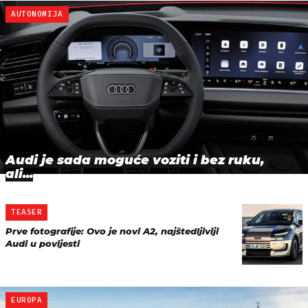
AUTONOMIJA
Audi je sada moguće voziti i bez ruku,
ali...
TEASER
Prve fotografije: Ovo je novi A2, najštedljiviji
Audi u povijesti
EUROPA