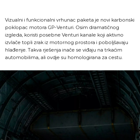
Vizualni i funkcionalni vrhunac paketa je novi karbonski
poklopac motora GP-Venturi. Osim dramatičnog
izgleda, koristi posebne Venturi kanale koji aktivno
izvlače topli zrak iz motornog prostora i poboljšavaju
hlađenje. Takva rješenja inače se viđaju na trkaćim
automobilima, ali ovdje su homologirana za cestu.