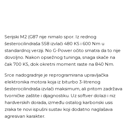
Serijski M2 (G87 nije nimalo spor. Iz rednog
šesterocilindraša S58 izvlači 480 KS i 600 Nm u
standardnoj verziji. No G-Power očito smatra da to nije
dovoljno. Nakon opsežnog tuninga, snaga skače na
čak 700 KS, dok okretni moment raste na 840 Nm.
Srce nadogradnje je reprogramirana upravljačka
elektronika motora koja iz biturbo 3-litrenog
šesterocilindraša izvlači maksimum, ali pritom zadržava
tvorničke zaštite i dijagnostiku. Uz softver dolazi i niz
hardverskih dorada, između ostalog karbonski usis
zraka te novi ispušni sustav koji dodatno naglašava
agresivan karakter.