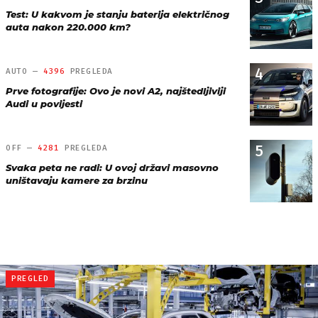
Test: U kakvom je stanju baterija električnog
auta nakon 220.000 km?
4
AUTO —
4396
PREGLEDA
Prve fotografije: Ovo je novi A2, najštedljiviji
Audi u povijesti
5
OFF —
4281
PREGLEDA
Svaka peta ne radi: U ovoj državi masovno
uništavaju kamere za brzinu
PREGLED