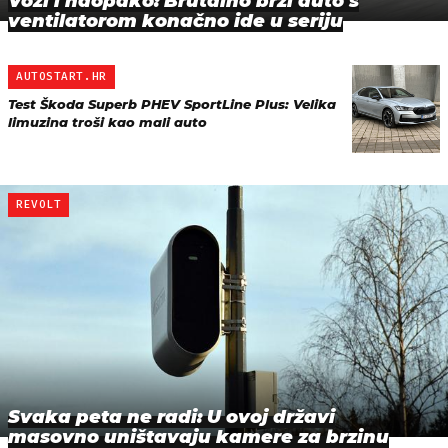
Vozi i naopako: Brutalno brzi auto s
ventilatorom konačno ide u seriju
AUTOSTART.HR
Test Škoda Superb PHEV SportLine Plus: Velika
limuzina troši kao mali auto
REVOLT
Svaka peta ne radi: U ovoj državi
masovno uništavaju kamere za brzinu