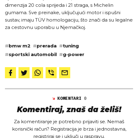
dimenzija 20 cola sprijeda i 21 straga, s Michelin
gumama. Sve preinake, uključujući motor i ispušni
sustav, imaju TÜV homologaciju, što znači da su legalne
za cestovnu uporabu u Njemačkoj.
#
bmw m2
#
prerada
#
tuning
#
sportski automobil
#
g-power
KOMENTARI
0
Komentiraj, znaš da želiš!
Za komentiranje je potrebno prijaviti se. Nemaš
korisnički račun? Registracija je brza i jednostavna,
registriraj se i uključi u raspravu.