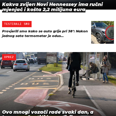
Kakva zvijer: Novi Hennessey ima ručni
mjenjač i košta 2,2 milijuna eura
TESTIRALI SMO
Provjerili smo kako se auto grije pri 38°: Nakon
jednog sata termometar je odus…
OPREZ
Ovo mnogi vozači rade svaki dan, a