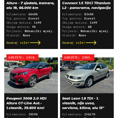
Allure - 7 sjedala, kamera,
Connect 1.5 TDCi Titanium
alu 18, 66.000 km
L2 - panorama, navigacija
Kilometara:
66400
Kilometara:
83400
Tip goriva:
Diesel
Tip goriva:
Diesel
Obujam motora:
1499
Obujam motora:
1499
Snaga motora:
96
Snaga motora:
88
Prijenos:
Mehanički mjenjač
Prijenos:
Mehanički mjenjač
Vlasnik:
None
Vlasnik:
None
Saznaj više!
Saznaj više!
GODIŠTE: 2018.
GODIŠTE: 2005.
Peugeot 3008 2.0 HDI
Seat Leon 1.9 TDI - 1.
Allure GT-Line Aut.-
vlasnik, nije uvoz,
1.vlasnik, 39.600 km!
servisna, klima, alu 15"
Kilometara:
39590
Kilometara:
256270