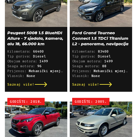
Peugeot 5008 1.5 BlueHDI
Ford Grand Tourneo
Allure - 7 sjedala, kamera,
Connect 1.5 TDCi Titanium
alu 18, 66.000 km
L2 - panorama, navigacija
Kilometara:
66400
Kilometara:
83400
Tip goriva:
Diesel
Tip goriva:
Diesel
Obujam motora:
1499
Obujam motora:
1499
Snaga motora:
96
Snaga motora:
88
Prijenos:
Mehanički mjenjač
Prijenos:
Mehanički mjenjač
Vlasnik:
None
Vlasnik:
None
Saznaj više!
Saznaj više!
GODIŠTE: 2018.
GODIŠTE: 2005.