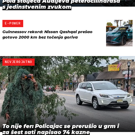
Pola stoljeća Audijeva peterocilindraša
s jedinstvenim zvukom
E-POWER
Guinnessov rekord: Nissan Qashqai prešao
gotovo 2000 km bez točenja goriva
NEVJEROJATNO
To nije fer: Policajac se prerušio u grm i
za šest sati napisao 74 kazne