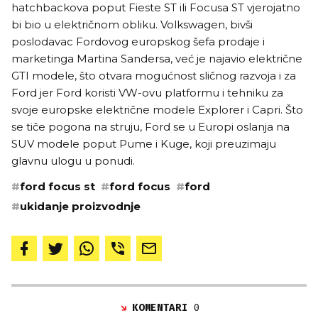
hatchbackova poput Fieste ST ili Focusa ST vjerojatno
bi bio u električnom obliku. Volkswagen, bivši
poslodavac Fordovog europskog šefa prodaje i
marketinga Martina Sandersa, već je najavio električne
GTI modele, što otvara mogućnost sličnog razvoja i za
Ford jer Ford koristi VW-ovu platformu i tehniku za
svoje europske električne modele Explorer i Capri. Što
se tiče pogona na struju, Ford se u Europi oslanja na
SUV modele poput Pume i Kuge, koji preuzimaju
glavnu ulogu u ponudi.
#
ford focus st
#
ford focus
#
ford
#
ukidanje proizvodnje
KOMENTARI
0