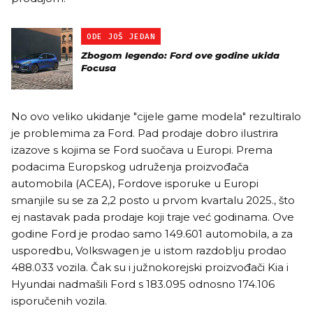
ODE JOŠ JEDAN
Zbogom legendo: Ford ove godine ukida
Focusa
No ovo veliko ukidanje "cijele game modela" rezultiralo
je problemima za Ford. Pad prodaje dobro ilustrira
izazove s kojima se Ford suočava u Europi. Prema
podacima Europskog udruženja proizvođača
automobila (ACEA), Fordove isporuke u Europi
smanjile su se za 2,2 posto u prvom kvartalu 2025., što
ej nastavak pada prodaje koji traje već godinama. Ove
godine Ford je prodao samo 149.601 automobila, a za
usporedbu, Volkswagen je u istom razdoblju prodao
488.033 vozila. Čak su i južnokorejski proizvođači Kia i
Hyundai nadmašili Ford s 183.095 odnosno 174.106
isporučenih vozila.