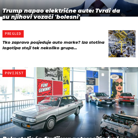
Trump napao električne aute: Tvrdi da
su njihovi vozači 'bolesni'
PREGLED
Tko zapravo posjeduje auto marke? Iza stotina
logotipa stoji tek nekoliko grupa…
POVIJEST