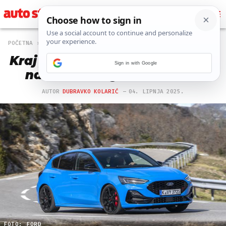
POČETNA
NOVOSTI
703 PREGLEDA
Kraj jedne ere. Više se ne može
Sign in with Google
naručiti: Zbogom Focus ST
AUTOR
DUBRAVKO KOLARIĆ
04. LIPNJA 2025.
FOTO: FORD