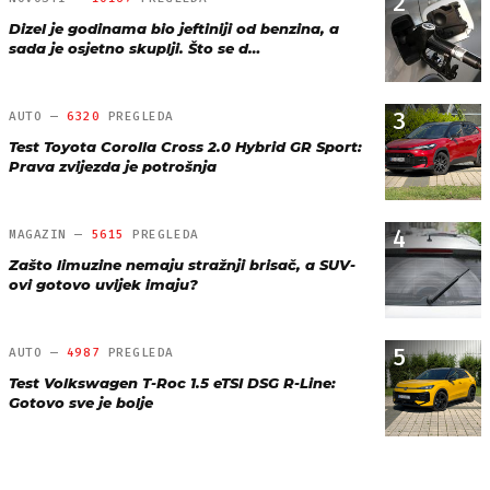
2
Dizel je godinama bio jeftiniji od benzina, a
sada je osjetno skuplji. Što se d…
3
AUTO —
6320
PREGLEDA
Test Toyota Corolla Cross 2.0 Hybrid GR Sport:
Prava zvijezda je potrošnja
4
MAGAZIN —
5615
PREGLEDA
Zašto limuzine nemaju stražnji brisač, a SUV-
ovi gotovo uvijek imaju?
5
AUTO —
4987
PREGLEDA
Test Volkswagen T-Roc 1.5 eTSI DSG R-Line:
Gotovo sve je bolje