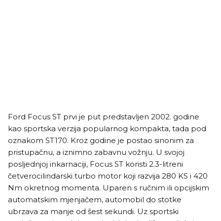
Ford Focus ST prvi je put predstavljen 2002. godine
kao sportska verzija popularnog kompakta, tada pod
oznakom ST170. Kroz godine je postao sinonim za
pristupačnu, a iznimno zabavnu vožnju. U svojoj
posljednjoj inkarnaciji, Focus ST koristi 2.3-litreni
četverocilindarski turbo motor koji razvija 280 KS i 420
Nm okretnog momenta. Uparen s ručnim ili opcijskim
automatskim mjenjačem, automobil do stotke
ubrzava za manje od šest sekundi. Uz sportski