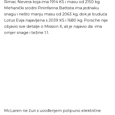
Rimac Nevera koja ima 1914 KS i masu od 2150 kg.
Mehanički srodni Pininfarina Battista ima jednaku
snagu i nešto manju masu od 2063 kg, dok je buduća
Lotus Evija najavljena s 2039 KS i 1680 kg. Porsche nije
objavio sve detalje o Mission X, ali je najavio da ima
omjer snage i težine 1:1.
McLaren ne žuri s uvođenjem potpuno električne