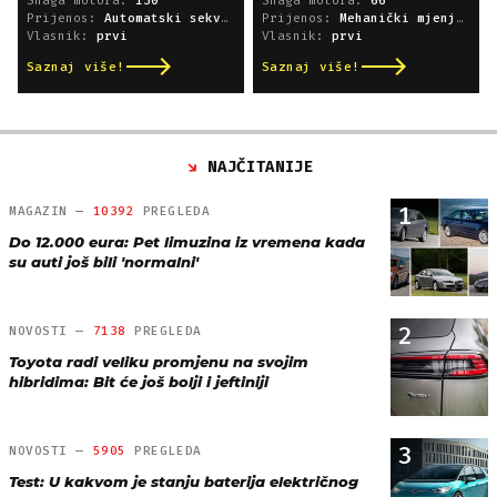
Snaga motora:
130
Snaga motora:
66
Prijenos:
Automatski sekvencijski
Prijenos:
Mehanički mjenjač
Vlasnik:
prvi
Vlasnik:
prvi
Saznaj više!
Saznaj više!
NAJČITANIJE
1
MAGAZIN —
10392
PREGLEDA
Do 12.000 eura: Pet limuzina iz vremena kada
su auti još bili 'normalni'
2
NOVOSTI —
7138
PREGLEDA
Toyota radi veliku promjenu na svojim
hibridima: Bit će još bolji i jeftiniji
3
NOVOSTI —
5905
PREGLEDA
Test: U kakvom je stanju baterija električnog