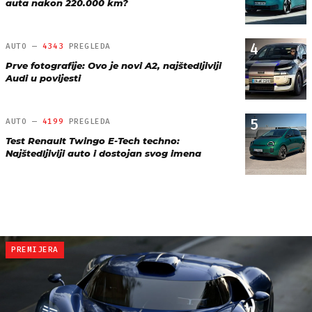
auta nakon 220.000 km?
4
AUTO —
4343
PREGLEDA
Prve fotografije: Ovo je novi A2, najštedljiviji
Audi u povijesti
5
AUTO —
4199
PREGLEDA
Test Renault Twingo E-Tech techno:
Najštedljiviji auto i dostojan svog imena
PREMIJERA