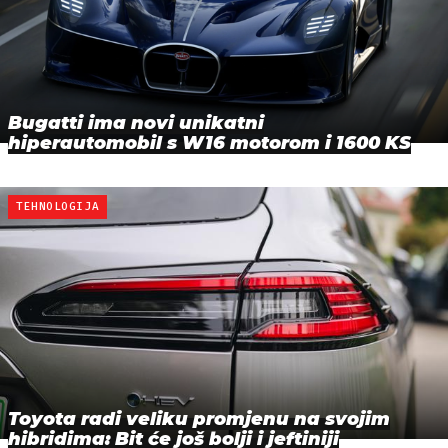
Bugatti ima novi unikatni
hiperautomobil s W16 motorom i 1600 KS
TEHNOLOGIJA
Toyota radi veliku promjenu na svojim
hibridima: Bit će još bolji i jeftiniji