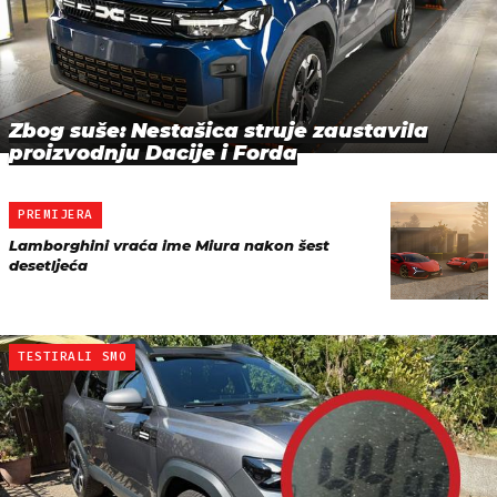
Zbog suše: Nestašica struje zaustavila
proizvodnju Dacije i Forda
PREMIJERA
Lamborghini vraća ime Miura nakon šest
desetljeća
TESTIRALI SMO