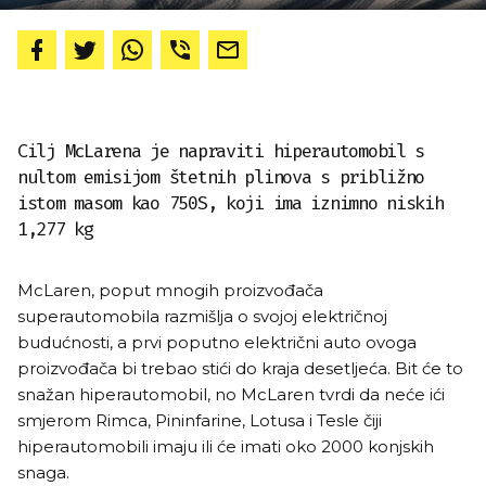
Cilj McLarena je napraviti hiperautomobil s
nultom emisijom štetnih plinova s ​​približno
istom masom kao 750S, koji ima iznimno niskih
1,277 kg
McLaren, poput mnogih proizvođača
superautomobila razmišlja o svojoj električnoj
budućnosti, a prvi poputno električni auto ovoga
proizvođača bi trebao stići do kraja desetljeća. Bit će to
snažan hiperautomobil, no McLaren tvrdi da neće ići
smjerom Rimca, Pininfarine, Lotusa i Tesle čiji
hiperautomobili imaju ili će imati oko 2000 konjskih
snaga.