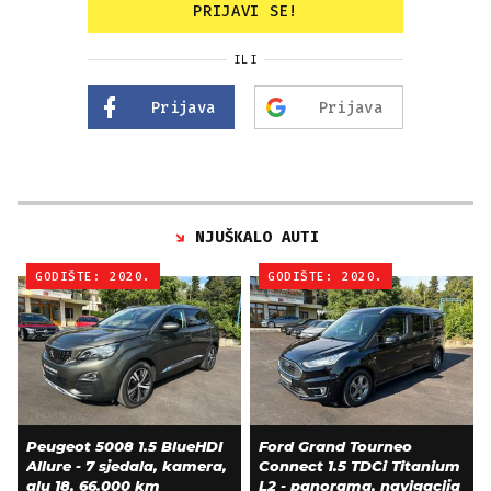
PRIJAVI SE!
ILI
Prijava
Prijava
NJUŠKALO AUTI
GODIŠTE: 2020.
GODIŠTE: 2020.
Peugeot 5008 1.5 BlueHDI
Ford Grand Tourneo
Allure - 7 sjedala, kamera,
Connect 1.5 TDCi Titanium
alu 18, 66.000 km
L2 - panorama, navigacija