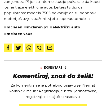
zamjene za P1 jer su interne studije pokazale da kupci
još ne traže električne aute. Leiters tvrdio da
popularnost modela 750S pokazuje da su benzinski
motori još uvijek traženi svijetu superautomobila.
#
mclaren
#
mclaren p1
#
električni auto
#
mclaren 750s
KOMENTARI
0
Komentiraj, znaš da želiš!
Za komentiranje je potrebno prijaviti se. Nemaš
korisnički račun? Registracija je brza i jednostavna,
registriraj se i uključi u raspravu.