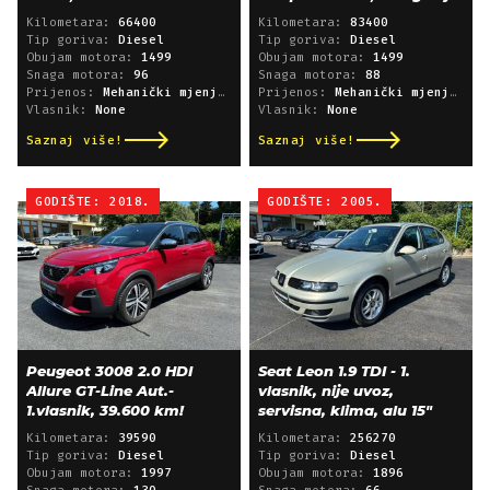
Kilometara:
66400
Kilometara:
83400
Tip goriva:
Diesel
Tip goriva:
Diesel
Obujam motora:
1499
Obujam motora:
1499
Snaga motora:
96
Snaga motora:
88
Prijenos:
Mehanički mjenjač
Prijenos:
Mehanički mjenjač
Vlasnik:
None
Vlasnik:
None
Saznaj više!
Saznaj više!
GODIŠTE: 2018.
GODIŠTE: 2005.
Peugeot 3008 2.0 HDI
Seat Leon 1.9 TDI - 1.
Allure GT-Line Aut.-
vlasnik, nije uvoz,
1.vlasnik, 39.600 km!
servisna, klima, alu 15"
Kilometara:
39590
Kilometara:
256270
Tip goriva:
Diesel
Tip goriva:
Diesel
Obujam motora:
1997
Obujam motora:
1896