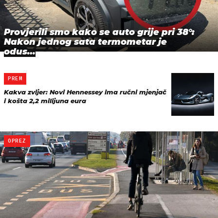
Provjerili smo kako se auto grije pri 38°:
Nakon jednog sata termometar je
odus…
PREM
Kakva zvijer: Novi Hennessey ima ručni mjenjač
i košta 2,2 milijuna eura
OPREZ