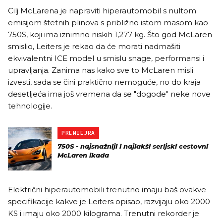
Cilj McLarena je napraviti hiperautomobil s nultom
emisijom štetnih plinova s ​​približno istom masom kao
750S, koji ima iznimno niskih 1,277 kg. Što god McLaren
smislio, Leiters je rekao da će morati nadmašiti
ekvivalentni ICE model u smislu snage, performansi i
upravljanja. Zanima nas kako sve to McLaren misli
izvesti, sada se čini praktično nemoguće, no do kraja
desetljeća ima još vremena da se "dogode" neke nove
tehnologije.
PREMIEJRA
750S - najsnažniji i najlakši serijski cestovni
McLaren ikada
Električni hiperautomobili trenutno imaju baš ovakve
specifikacije kakve je Leiters opisao, razvijaju oko 2000
KS i imaju oko 2000 kilograma. Trenutni rekorder je