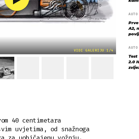
kame
AUT
Prve
A2, n
povij
AUT
VIDI GALERIJU 1/4
Test
2.0 
zvij
rom 40 centimetara
svim uvjetima, od snažnoga
ga za uobičajenu vožnju.