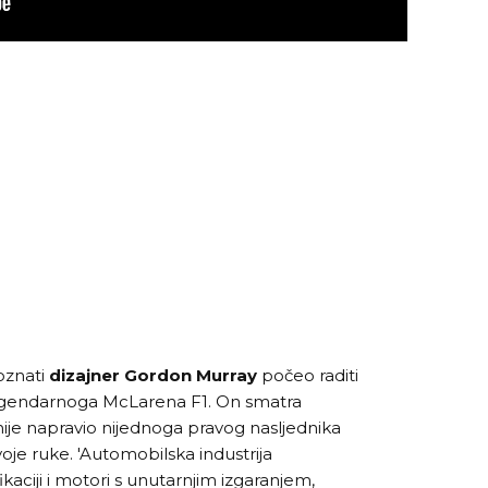
oznati
dizajner Gordon Murray
počeo raditi
egendarnoga McLarena F1. On smatra
je napravio nijednoga pravog nasljednika
voje ruke. 'Automobilska industrija
ikaciji i motori s unutarnjim izgaranjem,