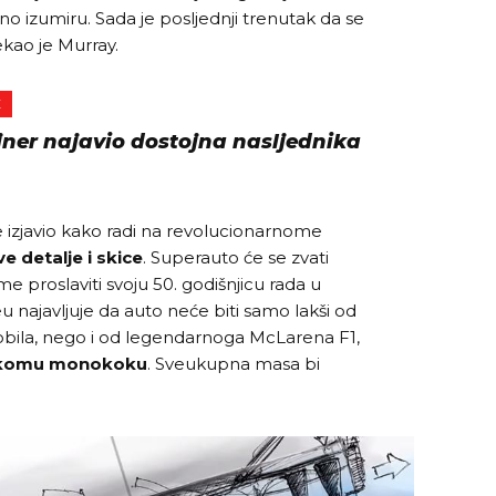
ano izumiru. Sada je posljednji trenutak da se
rekao je Murray.
E
jner najavio dostojna nasljednika
e izjavio kako radi na revolucionarnome
ve detalje i skice
. Superauto će se zvati
me proslaviti svoju 50. godišnjicu rada u
eu najavljuje da auto neće biti samo lakši od
obila, nego i od legendarnoga McLarena F1,
komu monokoku
. Sveukupna masa bi