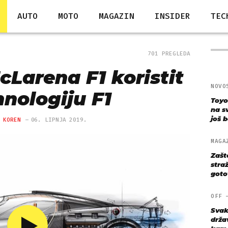
AUTO
MOTO
MAGAZIN
INSIDER
TEC
701 PREGLEDA
cLarena F1 koristit
NOVO
hnologiju F1
Toyo
na s
još bo
 KOREN
06. LIPNJA 2019.
MAGA
Zašt
straž
goto
OFF
Svak
drža