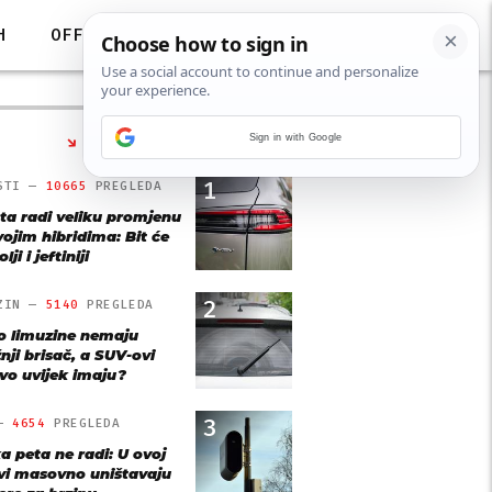
H
OFF
Sign in with Google
NAJČITANIJE
1
STI —
10665
PREGLEDA
ta radi veliku promjenu
vojim hibridima: Bit će
lji i jeftiniji
2
ZIN —
5140
PREGLEDA
o limuzine nemaju
nji brisač, a SUV-ovi
vo uvijek imaju?
3
 —
4654
PREGLEDA
a peta ne radi: U ovoj
vi masovno uništavaju