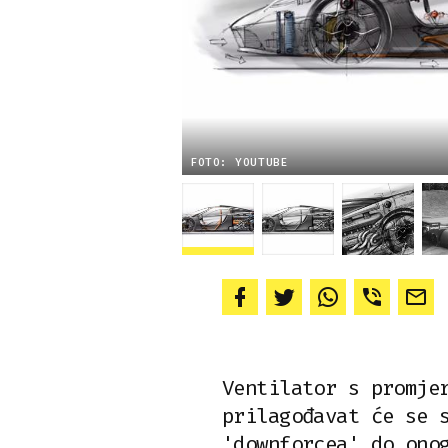
FOTO: YOUTUBE
Ventilator s promje
prilagođavat će se 
'downforcea' do ono