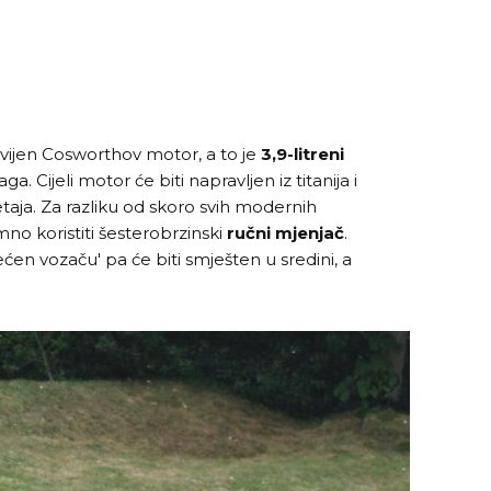
zvijen Cosworthov motor, a to je
3,9-litreni
ga. Cijeli motor će biti napravljen iz titanija i
retaja. Za razliku od skoro svih modernih
no koristiti šesterobrzinski
ručni mjenjač
.
većen vozaču' pa će biti smješten u sredini, a