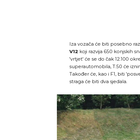
Iza vozača će biti posebno ra
V12
koji razvija 650 konjskih sna
'vrtjet' će se do čak 12.100 ok
superautomobila, T.50 će iznim
Također će, kao i F1, biti 'pos
straga će biti dva sjedala.