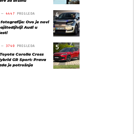
re za brzinu
4
O —
4447
PREGLEDA
 fotografije: Ovo je novi
ajštedljiviji Audi u
esti
5
O —
3740
PREGLEDA
 Toyota Corolla Cross
Hybrid GR Sport: Prava
ezda je potrošnja