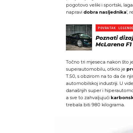
pogotovo veliki i sportski, lag
napravi
dobra nasljednika
', 
POVRATAK LEGEND
Poznati diza
McLarena F1
Točno tri mjeseca nakon što j
superautomobilu, otkrio je
pr
T.50, s obzirom na to da će nji
automobilskoj industriji. U vid
današnjih super i hiperautom
a sve to zahvaljujući
karbons
trebala biti 980 kilograma.