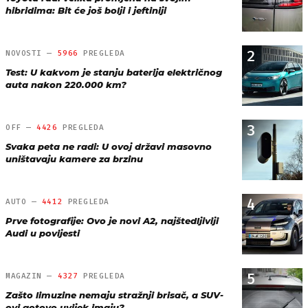
hibridima: Bit će još bolji i jeftiniji
2
NOVOSTI —
5966
PREGLEDA
Test: U kakvom je stanju baterija električnog
auta nakon 220.000 km?
3
OFF —
4426
PREGLEDA
Svaka peta ne radi: U ovoj državi masovno
uništavaju kamere za brzinu
4
AUTO —
4412
PREGLEDA
Prve fotografije: Ovo je novi A2, najštedljiviji
Audi u povijesti
5
MAGAZIN —
4327
PREGLEDA
Zašto limuzine nemaju stražnji brisač, a SUV-
ovi gotovo uvijek imaju?