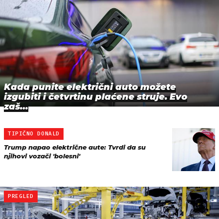
Kada punite električni auto možete
izgubiti i četvrtinu plaćene struje. Evo
zaš…
TIPIČNO DONALD
Trump napao električne aute: Tvrdi da su
njihovi vozači 'bolesni'
PREGLED