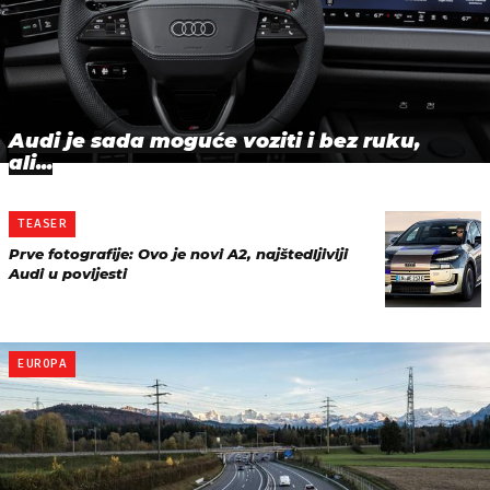
Audi je sada moguće voziti i bez ruku,
ali...
TEASER
Prve fotografije: Ovo je novi A2, najštedljiviji
Audi u povijesti
EUROPA