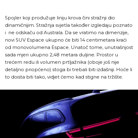
Spojler koji produžuje liniju krova čini stražnji dio
dinamičnijim. Stražnja svjetla također izgledaju poznato
i ne odskaču od Australa. Da se vratimo na dimenzije,
novi SUV Espace ukupno će biti 14 centimetara kraći
od monovolumena Espace. Unatoč tome, unutrašnjost
sada mjeri ukupno 2,48 metara duljine. Prostor u
trećem redu ili volumen prtljažnika (oboje još nije
detaljno priopćeno) stoga bi trebali biti izdašniji. Hoće li
to doista biti tako, vidjet ćemo kad stigne na tržište.