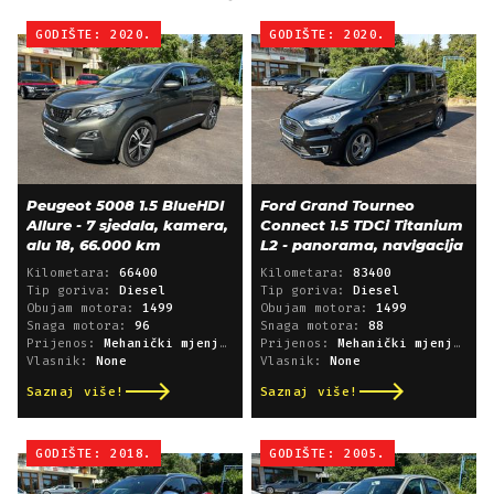
GODIŠTE: 2020.
GODIŠTE: 2020.
Peugeot 5008 1.5 BlueHDI
Ford Grand Tourneo
Allure - 7 sjedala, kamera,
Connect 1.5 TDCi Titanium
alu 18, 66.000 km
L2 - panorama, navigacija
Kilometara:
66400
Kilometara:
83400
Tip goriva:
Diesel
Tip goriva:
Diesel
Obujam motora:
1499
Obujam motora:
1499
Snaga motora:
96
Snaga motora:
88
Prijenos:
Mehanički mjenjač
Prijenos:
Mehanički mjenjač
Vlasnik:
None
Vlasnik:
None
Saznaj više!
Saznaj više!
GODIŠTE: 2018.
GODIŠTE: 2005.