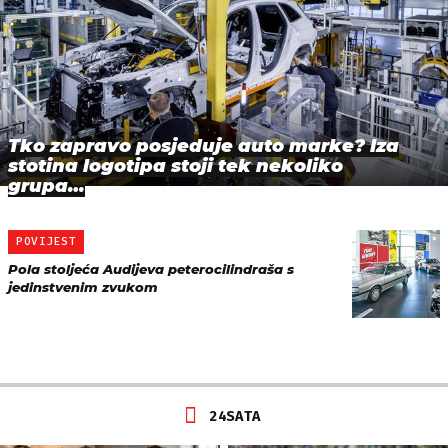
Tko zapravo posjeduje auto marke? Iza
stotina logotipa stoji tek nekoliko
grupa…
POVIJEST
Pola stoljeća Audijeva peterocilindraša s
jedinstvenim zvukom