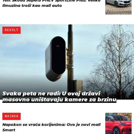
Test Škoda Superb PHEV SportLine Plus: Velika
limuzina troši kao mali auto
REVOLT
Svaka peta ne radi: U ovoj državi
masovno uništavaju kamere za brzinu
NAJAVA
Napokon se vraća korijenima: Ovo je novi mali
Smart