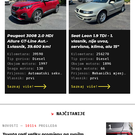
Peugeot 3008 2.0 HDI
Seat Leon 1.9 TDI - 1.
Allure GT-Line Aut.-
vlasnik, nije uvoz,
1.vlasnik, 39.600 km!
servisna, klima, alu 15"
Kilometara:
39590
Kilometara:
256270
Tip goriva:
Diesel
Tip goriva:
Diesel
Obujam motora:
1997
Obujam motora:
1896
Snaga motora:
130
Snaga motora:
66
Prijenos:
Automatski sekvencijski
Prijenos:
Mehanički mjenjač
Vlasnik:
prvi
Vlasnik:
prvi
Saznaj više!
Saznaj više!
NAJČITANIJE
1
NOVOSTI —
10114
PREGLEDA
Toyota radi veliku promjenu na svojim