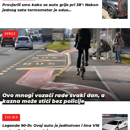
Provjerili smo kako se auto grije pri 38°: Nakon
jednog sata termometar je odus…
OPREZ
Ovo mnogi vozači rade svaki dan, a
kazna može stići bez policije
ZVIJER
Legenda 90-ih: Ovaj auto je jedinstven i ima V16