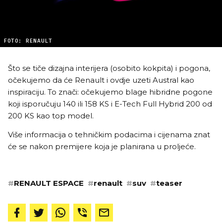
FOTO: RENAULT
Što se tiče dizajna interijera (osobito kokpita) i pogona,
očekujemo da će Renault i ovdje uzeti Austral kao
inspiraciju. To znači: očekujemo blage hibridne pogone
koji isporučuju 140 ili 158 KS i E-Tech Full Hybrid 200 od
200 KS kao top model.
Više informacija o tehničkim podacima i cijenama znat
će se nakon premijere koja je planirana u proljeće.
#
RENAULT ESPACE
#
renault
#
suv
#
teaser