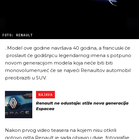
FOTO: RENAULT
. Model ove godine navršava 40 godina, a francuski će
proslavit će godišnjicu legendarnog imena s potpuno
novom generacijom modela koja neće biti biti
monovolumen,već će se najveći Renaultov automobil
preobraziti u SUV.
NAJAVA
Renault ne odustaje: stiže nova generacija
Espacea
Nakon prvog video teasera na kojem nisu otkrili
gotovo ništa Renault je sada objavio i dvije fotografije