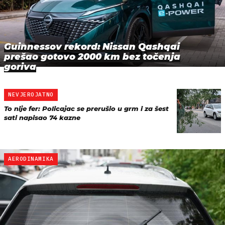
Guinnessov rekord: Nissan Qashqai
prešao gotovo 2000 km bez točenja
goriva
NEVJEROJATNO
To nije fer: Policajac se prerušio u grm i za šest
sati napisao 74 kazne
AERODINAMIKA