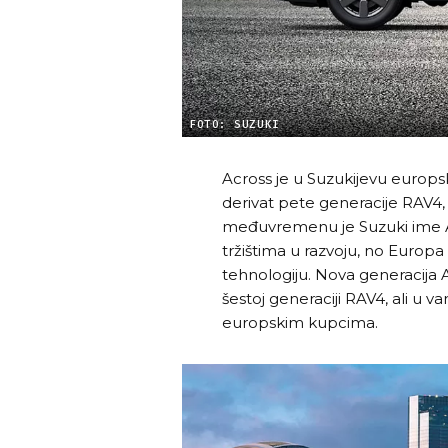
FOTO: SUZUKI
Across je u Suzukijevu europs
derivat pete generacije RAV4, i
međuvremenu je Suzuki ime Acr
tržištima u razvoju, no Europa
tehnologiju. Nova generacija A
šestoj generaciji RAV4, ali u v
europskim kupcima.