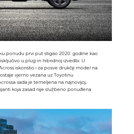
ku ponudu prvi put stigao 2020. godine kao
sključivo u plug-in hibridnoj izvedbi. U
oss iskoristio i za posve drukčiji model na
 ostaje vjerno vezana uz Toyotinu
crossa sada je temeljena na najnovijoj,
arijanti koja zasad nije službeno ponuđena