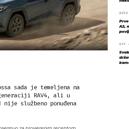
nako
AUT
Prve
A2, n
povij
OFF
Svak
drža
kame
ossa sada je temeljena na
generaciji RAV4, ali u
d nije službeno ponuđena
posegnuo za provjerenim receptom.