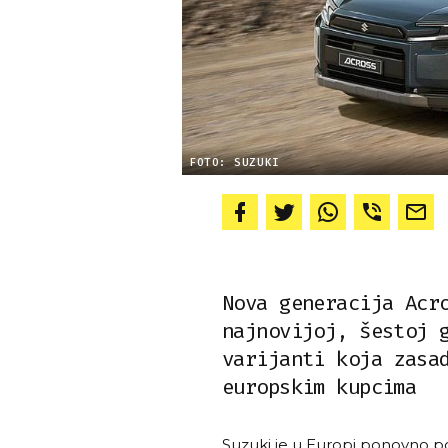
FOTO: SUZUKI
Nova generacija Acr
najnovijoj, šestoj 
varijanti koja zasa
europskim kupcima
Suzuki je u Europi ponovno 