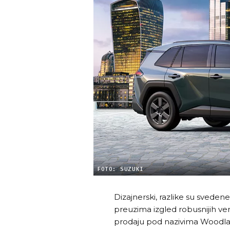
FOTO: SUZUKI
Dizajnerski, razlike su sveden
preuzima izgled robusnijih ver
prodaju pod nazivima Woodland 