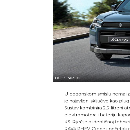
FOTO: SUZUKI
U pogonskom smislu nema izn
je najavljen isključivo kao plu
Sustav kombinira 2,5-litreni a
elektromotora i bateriju kap
KS. Riječ je o identičnoj tehnic
RAV4 PHEV. Cijene i početak p