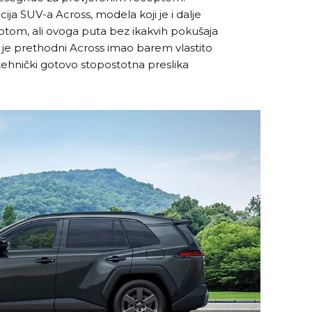
ija SUV-a Across, modela koji je i dalje
oyotom, ali ovoga puta bez ikakvih pokušaja
k je prethodni Across imao barem vlastito
i tehnički gotovo stopostotna preslika