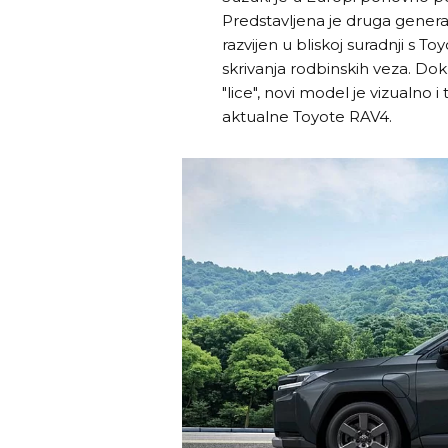
Predstavljena je druga generac
razvijen u bliskoj suradnji s T
skrivanja rodbinskih veza. Do
"lice", novi model je vizualno 
aktualne Toyote RAV4.