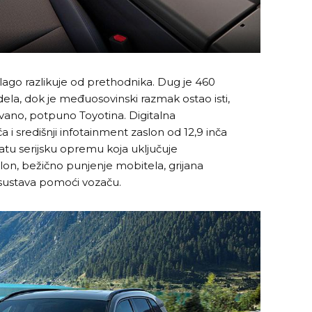
ago razlikuje od prethodnika. Dug je 460
ela, dok je međuosovinski razmak ostao isti,
ivano, potpuno Toyotina. Digitalna
 i središnji infotainment zaslon od 12,9 inča
atu serijsku opremu koja uključuje
on, bežično punjenje mobitela, grijana
h sustava pomoći vozaču.