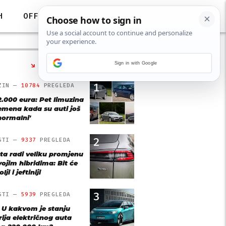
H
OFF
Sign in with Google
NAJČITANIJE
1
ZIN —
10784
PREGLEDA
2.000 eura: Pet limuzina
remena kada su auti još
'normalni'
2
STI —
9337
PREGLEDA
ta radi veliku promjenu
vojim hibridima: Bit će
lji i jeftiniji
3
STI —
5939
PREGLEDA
: U kakvom je stanju
rija električnog auta