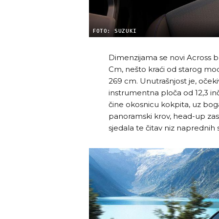
FOTO: SUZUKI
Dimenzijama se novi Across bl
Cm, nešto kraći od starog mod
269 cm. Unutrašnjost je, oček
instrumentna ploča od 12,3 inča
čine okosnicu kokpita, uz bog
panoramski krov, head-up zasl
sjedala te čitav niz napredni