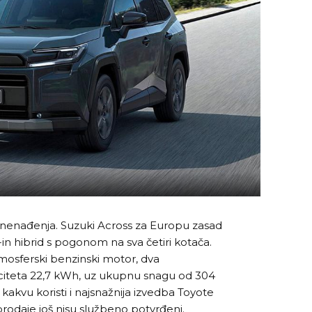
enađenja. Suzuki Across za Europu zasad
g-in hibrid s pogonom na sva četiri kotača.
tmosferski benzinski motor, dva
aciteta 22,7 kWh, uz ukupnu snagu od 304
i kakvu koristi i najsnažnija izvedba Toyote
rodaje još nisu službeno potvrđeni.