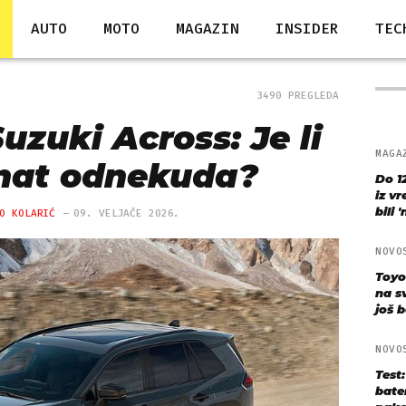
AUTO
MOTO
MAGAZIN
INSIDER
TEC
3490 PREGLEDA
uzuki Across: Je li
MAGA
nat odnekuda?
Do 1
iz v
bili 
O KOLARIĆ
09. VELJAČE 2026.
NOVO
Toyo
na s
još bo
NOVO
Test
bate