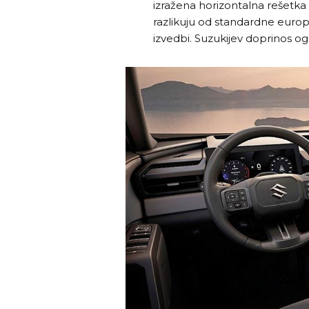
izražena horizontalna rešetka i
razlikuju od standardne europs
izvedbi. Suzukijev doprinos o