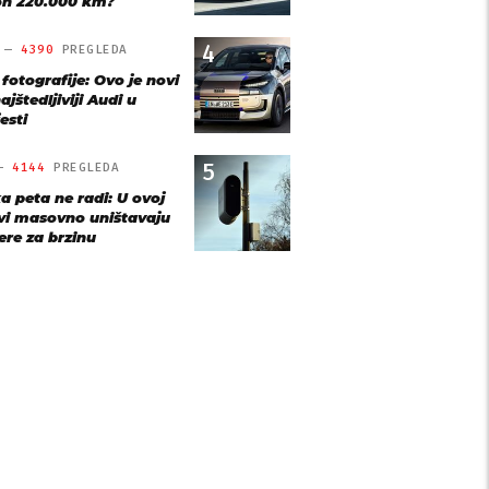
n 220.000 km?
4
O —
4390
PREGLEDA
 fotografije: Ovo je novi
ajštedljiviji Audi u
esti
5
 —
4144
PREGLEDA
a peta ne radi: U ovoj
vi masovno uništavaju
re za brzinu