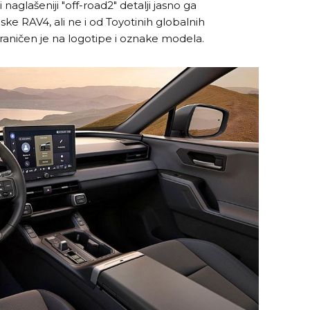
 naglašeniji "off-road2" detalji jasno ga
ke RAV4, ali ne i od Toyotinih globalnih
graničen je na logotipe i oznake modela.