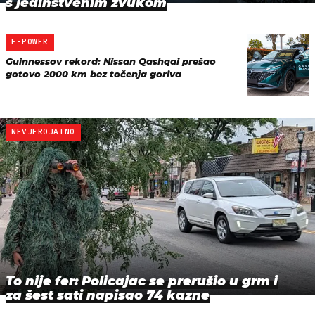
s jedinstvenim zvukom
E-POWER
Guinnessov rekord: Nissan Qashqai prešao
gotovo 2000 km bez točenja goriva
NEVJEROJATNO
To nije fer: Policajac se prerušio u grm i
za šest sati napisao 74 kazne