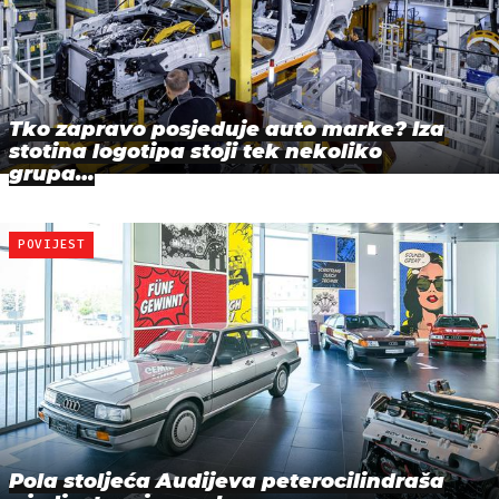
Tko zapravo posjeduje auto marke? Iza
stotina logotipa stoji tek nekoliko
grupa…
POVIJEST
Pola stoljeća Audijeva peterocilindraša