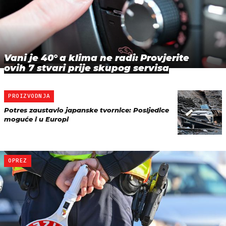
Vani je 40° a klima ne radi: Provjerite
ovih 7 stvari prije skupog servisa
PROIZVODNJA
Potres zaustavio japanske tvornice: Posljedice
moguće i u Europi
OPREZ