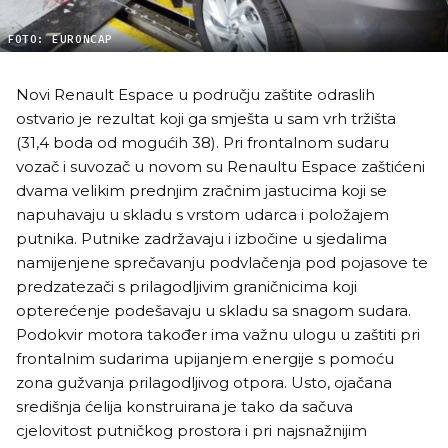
FOTO: EURONCAP
Novi Renault Espace u području zaštite odraslih
ostvario je rezultat koji ga smješta u sam vrh tržišta
(31,4 boda od mogućih 38). Pri frontalnom sudaru
vozač i suvozač u novom su Renaultu Espace zaštićeni
dvama velikim prednjim zračnim jastucima koji se
napuhavaju u skladu s vrstom udarca i položajem
putnika. Putnike zadržavaju i izbočine u sjedalima
namijenjene sprečavanju podvlačenja pod pojasove te
predzatezači s prilagodljivim graničnicima koji
opterećenje podešavaju u skladu sa snagom sudara.
Podokvir motora također ima važnu ulogu u zaštiti pri
frontalnim sudarima upijanjem energije s pomoću
zona gužvanja prilagodljivog otpora. Usto, ojačana
središnja ćelija konstruirana je tako da sačuva
cjelovitost putničkog prostora i pri najsnažnijim