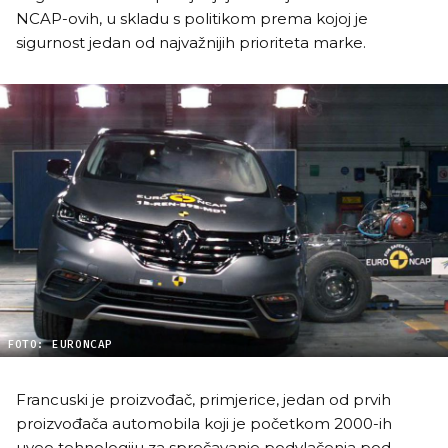
NCAP-ovih, u skladu s politikom prema kojoj je
sigurnost jedan od najvažnijih prioriteta marke.
FOTO: EURONCAP
Francuski je proizvođač, primjerice, jedan od prvih
proizvođača automobila koji je početkom 2000-ih
uveo tehnologiju za sprečavanje podvlačenja pod