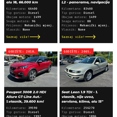
alu 18, 66.000 km
L2 - panorama, navigacija
Kilometara:
66400
Kilometara:
83400
Tip goriva:
Diesel
Tip goriva:
Diesel
Obujam motora:
1499
Obujam motora:
1499
Snaga motora:
96
Snaga motora:
88
Prijenos:
Mehanički mjenjač
Prijenos:
Mehanički mjenjač
Vlasnik:
None
Vlasnik:
None
Saznaj više!
Saznaj više!
GODIŠTE: 2018.
GODIŠTE: 2005.
Peugeot 3008 2.0 HDI
Seat Leon 1.9 TDI - 1.
Allure GT-Line Aut.-
vlasnik, nije uvoz,
1.vlasnik, 39.600 km!
servisna, klima, alu 15"
Kilometara:
39590
Kilometara:
256270
Tip goriva:
Diesel
Tip goriva:
Diesel
Obujam motora:
1997
Obujam motora:
1896