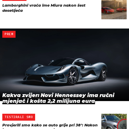
Lamborghini vraća ime Miura nakon šest
desetljeća
PREM
Kakva zvijer: Novi Hennessey ima ručni
mjenjač i košta 2,2 milijuna eura
TESTIRALI SMO
Provjerili smo kako se auto grije pri 38°: Nakon