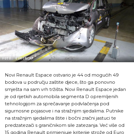
FOTO: EURONCAP
Novi Renault Espace ostvario je 44 od mogućih 49
bodova u području zaštite djece, što ga ponovno
smješta na sam vrh tržišta. Novi Renault Espace jedan
je od rijetkih automobila segmenta D opremljenih
tehnologijom za sprečavanje podvlačenja pod
sigurnosne pojasove i na stražnjim sjedalima. Putnike
na stražnjim sjedalima štite i bočni zračni jastuci te
predzatezači s graničnikom sile zatezanja. Već više od
15 godina Renault primjenjuje kriterije strože od Euro