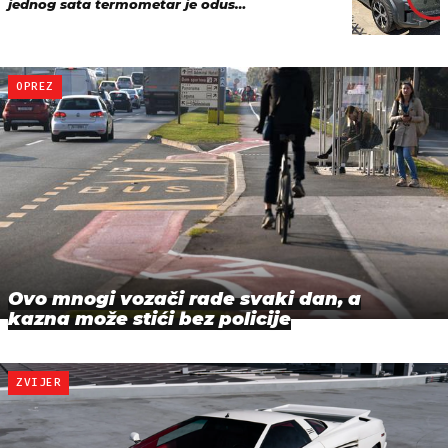
jednog sata termometar je odus…
OPREZ
Ovo mnogi vozači rade svaki dan, a
kazna može stići bez policije
ZVIJER