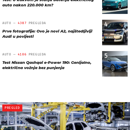
auta nakon 220.000 km?
4
AUTO —
4387
PREGLEDA
Prve fotografije: Ovo je novi A2, najštedljiviji
Audi u povijesti
5
AUTO —
4106
PREGLEDA
Test Nissan Qashqai e-Power 190: Genijalno,
električna vožnja bez punjenja
PREGLED