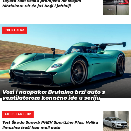
Toyota radi veliku promjenu na svojim
hibridima: Bit će još bolji i jeftiniji
PREMIJERA
Vozi i naopako: Brutalno brzi auto s
ventilatorom konačno ide u seriju
AUTOSTART.HR
Test Škoda Superb PHEV SportLine Plus: Velika
limuzina troši kao mali auto