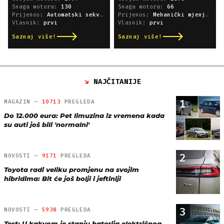
Snaga motora:
130
Snaga motora:
66
Prijenos:
Automatski sekvencijski
Prijenos:
Mehanički mjenjač
Vlasnik:
prvi
Vlasnik:
prvi
Saznaj više!
Saznaj više!
NAJČITANIJE
1
MAGAZIN —
10713
PREGLEDA
Do 12.000 eura: Pet limuzina iz vremena kada
su auti još bili 'normalni'
2
NOVOSTI —
9171
PREGLEDA
Toyota radi veliku promjenu na svojim
hibridima: Bit će još bolji i jeftiniji
3
NOVOSTI —
5938
PREGLEDA
Test: U kakvom je stanju baterija električnog