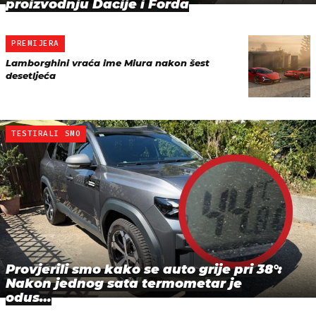
proizvodnju Dacije i Forda
PREMIJERA
Lamborghini vraća ime Miura nakon šest
desetljeća
TESTIRALI SMO
Provjerili smo kako se auto grije pri 38°:
Nakon jednog sata termometar je
odus…