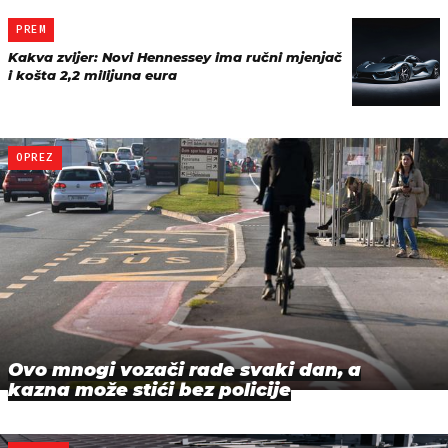
PREM
Kakva zvijer: Novi Hennessey ima ručni mjenjač
i košta 2,2 milijuna eura
OPREZ
Ovo mnogi vozači rade svaki dan, a
kazna može stići bez policije