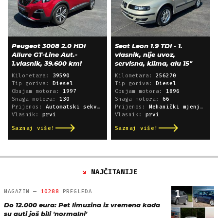
Peugeot 3008 2.0 HDI
Seat Leon 1.9 TDI - 1.
Allure GT-Line Aut.-
vlasnik, nije uvoz,
1.vlasnik, 39.600 km!
servisna, klima, alu 15"
Kilometara:
39590
Kilometara:
256270
Tip goriva:
Diesel
Tip goriva:
Diesel
Obujam motora:
1997
Obujam motora:
1896
Snaga motora:
130
Snaga motora:
66
Prijenos:
Automatski sekvencijski
Prijenos:
Mehanički mjenjač
Vlasnik:
prvi
Vlasnik:
prvi
Saznaj više!
Saznaj više!
NAJČITANIJE
1
MAGAZIN —
10288
PREGLEDA
Do 12.000 eura: Pet limuzina iz vremena kada
su auti još bili 'normalni'