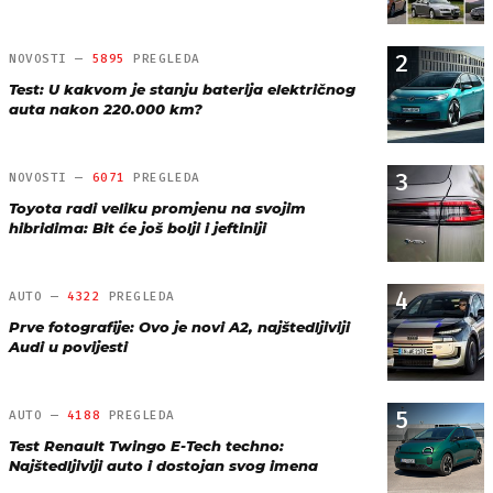
2
NOVOSTI —
5895
PREGLEDA
Test: U kakvom je stanju baterija električnog
auta nakon 220.000 km?
3
NOVOSTI —
6071
PREGLEDA
Toyota radi veliku promjenu na svojim
hibridima: Bit će još bolji i jeftiniji
4
AUTO —
4322
PREGLEDA
Prve fotografije: Ovo je novi A2, najštedljiviji
Audi u povijesti
5
AUTO —
4188
PREGLEDA
Test Renault Twingo E-Tech techno:
Najštedljiviji auto i dostojan svog imena