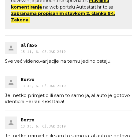
obvezan je prethodno se upoznati s
Pravilima
komentiranja
na web portalu Autostart.hr te sa
zabranama propisanim stavkom 2. članka 94.
Zakona.
alfa56
15:11, 6. OŽUJAK 2019
Sve već viđeno,varijacije na temu jedino ostaju.
Borro
13:30, 6. OŽUJAK 2019
Jel netko primjetio ili sam to samo ja, al auto je gotovo
identični Ferrari 488 Italia!
Borro
13:30, 6. OŽUJAK 2019
Jel netko primjetio ili sam to samo ja, al auto je gotovo