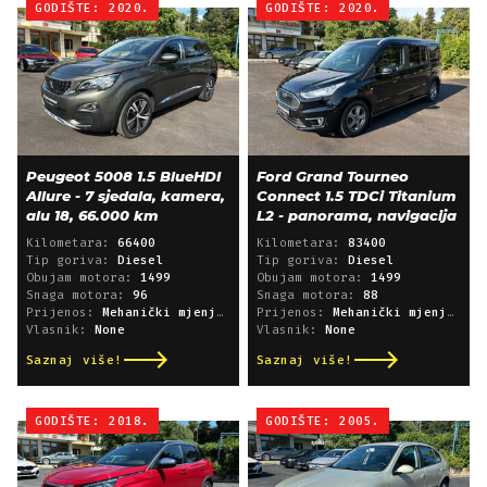
GODIŠTE: 2020.
GODIŠTE: 2020.
Peugeot 5008 1.5 BlueHDI
Ford Grand Tourneo
Allure - 7 sjedala, kamera,
Connect 1.5 TDCi Titanium
alu 18, 66.000 km
L2 - panorama, navigacija
Kilometara:
66400
Kilometara:
83400
Tip goriva:
Diesel
Tip goriva:
Diesel
Obujam motora:
1499
Obujam motora:
1499
Snaga motora:
96
Snaga motora:
88
Prijenos:
Mehanički mjenjač
Prijenos:
Mehanički mjenjač
Vlasnik:
None
Vlasnik:
None
Saznaj više!
Saznaj više!
GODIŠTE: 2018.
GODIŠTE: 2005.