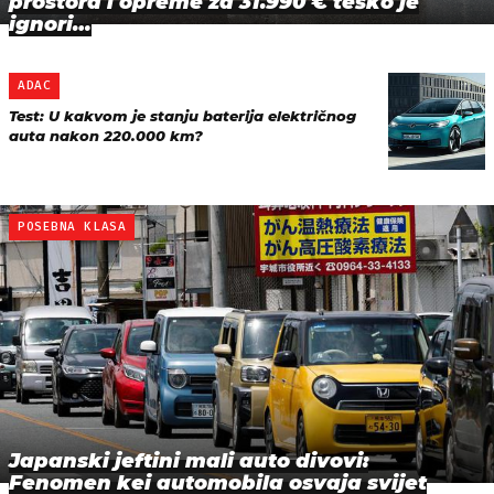
prostora i opreme za 31.990 € teško je
ignori…
ADAC
Test: U kakvom je stanju baterija električnog
auta nakon 220.000 km?
POSEBNA KLASA
Japanski jeftini mali auto divovi:
Fenomen kei automobila osvaja svijet