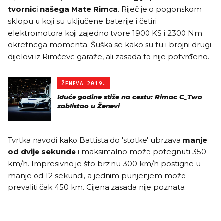
tvornici našega Mate Rimca
. Riječ je o pogonskom
sklopu u koji su uključene baterije i četiri
elektromotora koji zajedno tvore 1900 KS i 2300 Nm
okretnoga momenta. Šuška se kako su tu i brojni drugi
dijelovi iz Rimčeve garaže, ali zasada to nije potvrđeno.
ŽENEVA 2019.
Iduće godine stiže na cestu: Rimac C_Two
zablistao u Ženevi
Tvrtka navodi kako Battista do 'stotke' ubrzava
manje
od dvije sekunde
i maksimalno može potegnuti 350
km/h. Impresivno je što brzinu 300 km/h postigne u
manje od 12 sekundi, a jednim punjenjem može
prevaliti čak 450 km. Cijena zasada nije poznata.