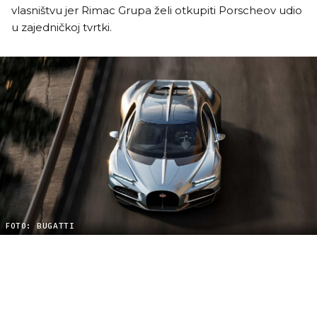
vlasništvu jer Rimac Grupa želi otkupiti Porscheov udio
u zajedničkoj tvrtki.
FOTO: BUGATTI