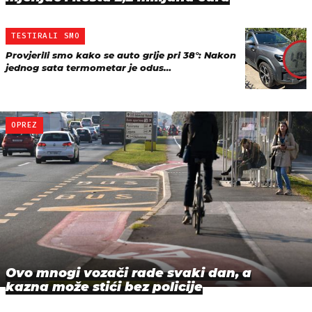
TESTIRALI SMO
Provjerili smo kako se auto grije pri 38°: Nakon
jednog sata termometar je odus…
OPREZ
Ovo mnogi vozači rade svaki dan, a
kazna može stići bez policije