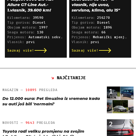
Allure GT-Line Aut.-
vlasnik, nije uvoz,
1.vlasnik, 39.600 km!
servisna, klima, alu 15"
Kilometara:
39590
Kilometara:
256270
Tip goriva:
Diesel
Tip goriva:
Diesel
Obujam motora:
1997
Obujam motora:
1896
Snaga motora:
130
Snaga motora:
66
Prijenos:
Automatski sekvencijski
Prijenos:
Mehanički mjenjač
Vlasnik:
prvi
Vlasnik:
prvi
Saznaj više!
Saznaj više!
NAJČITANIJE
1
MAGAZIN —
10895
PREGLEDA
Do 12.000 eura: Pet limuzina iz vremena kada
su auti još bili 'normalni'
2
NOVOSTI —
9643
PREGLEDA
Toyota radi veliku promjenu na svojim