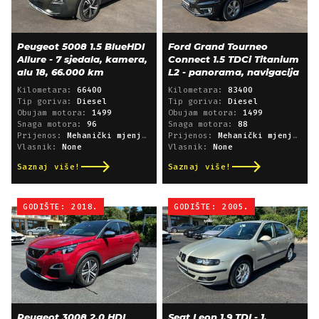
Peugeot 5008 1.5 BlueHDI
Ford Grand Tourneo
Allure - 7 sjedala, kamera,
Connect 1.5 TDCi Titanium
alu 18, 66.000 km
L2 - panorama, navigacija
Kilometara:
66400
Kilometara:
83400
Tip goriva:
Diesel
Tip goriva:
Diesel
Obujam motora:
1499
Obujam motora:
1499
Snaga motora:
96
Snaga motora:
88
Prijenos:
Mehanički mjenjač
Prijenos:
Mehanički mjenjač
Vlasnik:
None
Vlasnik:
None
Saznaj više!
Saznaj više!
GODIŠTE: 2018.
GODIŠTE: 2005.
Peugeot 3008 2.0 HDI
Seat Leon 1.9 TDI - 1.