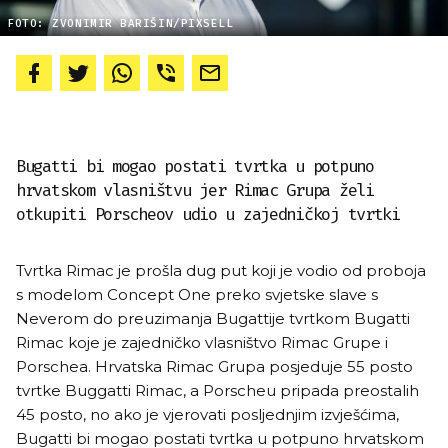
FOTO: ZVONIMIR BARIŠIN/PIXSELL
Bugatti bi mogao postati tvrtka u potpuno
hrvatskom vlasništvu jer Rimac Grupa želi
otkupiti Porscheov udio u zajedničkoj tvrtki
Tvrtka Rimac je prošla dug put koji je vodio od proboja
s modelom Concept One preko svjetske slave s
Neverom do preuzimanja Bugattije tvrtkom Bugatti
Rimac koje je zajedničko vlasništvo Rimac Grupe i
Porschea. Hrvatska Rimac Grupa posjeduje 55 posto
tvrtke Buggatti Rimac, a Porscheu pripada preostalih
45 posto, no ako je vjerovati posljednjim izvješćima,
Bugatti bi mogao postati tvrtka u potpuno hrvatskom