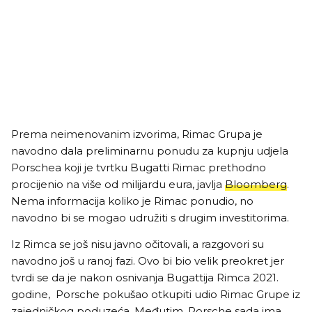
Prema neimenovanim izvorima, Rimac Grupa je
navodno dala preliminarnu ponudu za kupnju udjela
Porschea koji je tvrtku Bugatti Rimac prethodno
procijenio na više od milijardu eura, javlja
Bloomberg
.
Nema informacija koliko je Rimac ponudio, no
navodno bi se mogao udružiti s drugim investitorima.
Iz Rimca se još nisu javno očitovali, a razgovori su
navodno još u ranoj fazi. Ovo bi bio velik preokret jer
tvrdi se da je nakon osnivanja Bugattija Rimca 2021.
godine, Porsche pokušao otkupiti udio Rimac Grupe iz
zajedničkog poduzeća. Međutim, Porsche sada ima