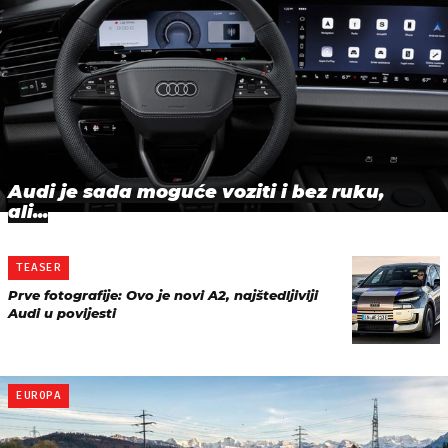
Audi je sada moguće voziti i bez ruku,
ali...
TEASER
Prve fotografije: Ovo je novi A2, najštedljiviji
Audi u povijesti
EUROPA