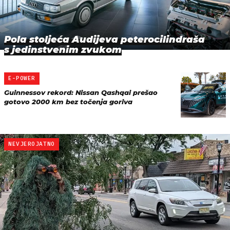
Pola stoljeća Audijeva peterocilindraša
s jedinstvenim zvukom
E-POWER
Guinnessov rekord: Nissan Qashqai prešao
gotovo 2000 km bez točenja goriva
NEVJEROJATNO