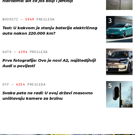
hibridima: Bit će još bolji i jeftiniji
3
NOVOSTI —
5949
PREGLEDA
Test: U kakvom je stanju baterija električnog
auta nakon 220.000 km?
4
AUTO —
4394
PREGLEDA
Prve fotografije: Ovo je novi A2, najštedljiviji
Audi u povijesti
5
OFF —
4254
PREGLEDA
Svaka peta ne radi: U ovoj državi masovno
uništavaju kamere za brzinu