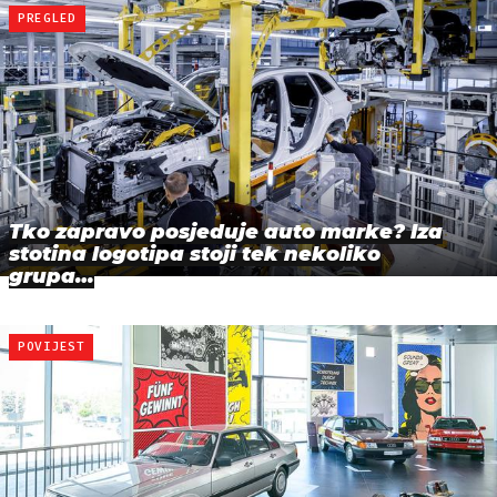
PREGLED
Tko zapravo posjeduje auto marke? Iza
stotina logotipa stoji tek nekoliko
grupa…
POVIJEST