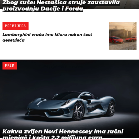
Zbog suše: Nestašica struje zaustavila
proizvodnju Dacije i Forda
PREMIJERA
Lamborghini vraća ime Miura nakon šest
desetljeća
PREM
Kakva zvijer: Novi Hennessey ima ručni
mjenjač i košta 2,2 milijuna eura