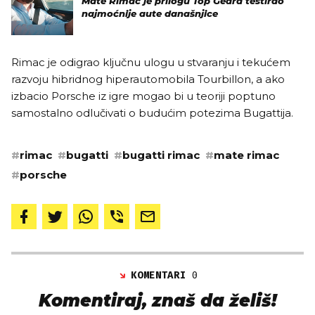
Mate Rimac je prilogu Top Geara testirao
najmoćnije aute današnjice
Rimac je odigrao ključnu ulogu u stvaranju i tekućem
razvoju hibridnog hiperautomobila Tourbillon, a ako
izbacio Porsche iz igre mogao bi u teoriji poptuno
samostalno odlučivati o budućim potezima Bugattija.
#
rimac
#
bugatti
#
bugatti rimac
#
mate rimac
#
porsche
KOMENTARI
0
Komentiraj, znaš da želiš!