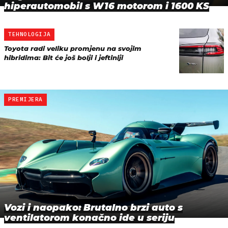
hiperautomobil s W16 motorom i 1600 KS
TEHNOLOGIJA
Toyota radi veliku promjenu na svojim
hibridima: Bit će još bolji i jeftiniji
PREMIJERA
Vozi i naopako: Brutalno brzi auto s
ventilatorom konačno ide u seriju