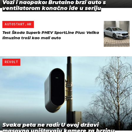
Vozi i naopako: Brutalno brzi auto s
ventilatorom konačno ide u seriju
AUTOSTART.HR
Test Škoda Superb PHEV SportLine Plus: Velika
limuzina troši kao mali auto
REVOLT
Svaka peta ne radi: U ovoj državi
masovno uništavaju kamere za brzinu