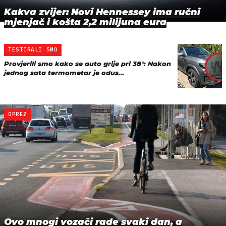
Kakva zvijer: Novi Hennessey ima ručni
mjenjač i košta 2,2 milijuna eura
TESTIRALI SMO
Provjerili smo kako se auto grije pri 38°: Nakon
jednog sata termometar je odus…
OPREZ
Ovo mnogi vozači rade svaki dan, a