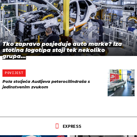
Tko zapravo posjeduje auto marke? Iza
stotina logotipa stoji tek nekoliko
grupa…
POVIJEST
Pola stoljeća Audijeva peterocilindraša s
jedinstvenim zvukom