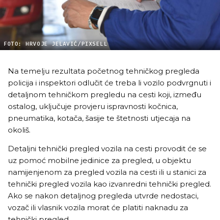
FOTO: HRVOJE JELAVIĆ/PIXSELL
Na temelju rezultata početnog tehničkog pregleda
policija i inspektori odlučit će treba li vozilo podvrgnuti i
detaljnom tehničkom pregledu na cesti koji, između
ostalog, uključuje provjeru ispravnosti kočnica,
pneumatika, kotača, šasije te štetnosti utjecaja na
okoliš.
Detaljni tehnički pregled vozila na cesti provodit će se
uz pomoć mobilne jedinice za pregled, u objektu
namijenjenom za pregled vozila na cesti ili u stanici za
tehnički pregled vozila kao izvanredni tehnički pregled.
Ako se nakon detaljnog pregleda utvrde nedostaci,
vozač ili vlasnik vozila morat će platiti naknadu za
tehnički pregled.