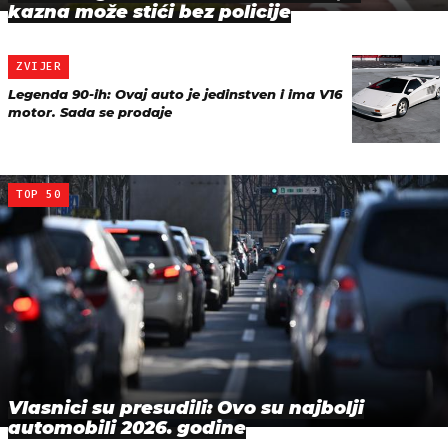
kazna može stići bez policije
ZVIJER
Legenda 90-ih: Ovaj auto je jedinstven i ima V16
motor. Sada se prodaje
TOP 50
Vlasnici su presudili: Ovo su najbolji
automobili 2026. godine