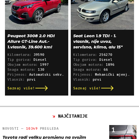
Peugeot 3008 2.0 HDI
Seat Leon 1.9 TDI - 1.
Allure GT-Line Aut.-
vlasnik, nije uvoz,
1.vlasnik, 39.600 km!
servisna, klima, alu 15"
Kilometara:
39590
Kilometara:
256270
Tip goriva:
Diesel
Tip goriva:
Diesel
Obujam motora:
1997
Obujam motora:
1896
Snaga motora:
130
Snaga motora:
66
Prijenos:
Automatski sekvencijski
Prijenos:
Mehanički mjenjač
Vlasnik:
prvi
Vlasnik:
prvi
Saznaj više!
Saznaj više!
NAJČITANIJE
1
NOVOSTI —
10349
PREGLEDA
Toyota radi veliku promjenu na svojim