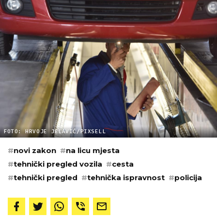
FOTO: HRVOJE JELAVIĆ/PIXSELL
#
novi zakon
#
na licu mjesta
#
tehnički pregled vozila
#
cesta
#
tehnički pregled
#
tehnička ispravnost
#
policija