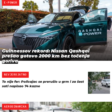
E-POWER
Guinnessov rekord: Nissan Qashqai
prešao gotovo 2000 km bez točenja
goriva
NEVJEROJATNO
To nije fer: Policajac se prerušio u grm i za šest
sati napisao 74 kazne
AERODINAMIKA