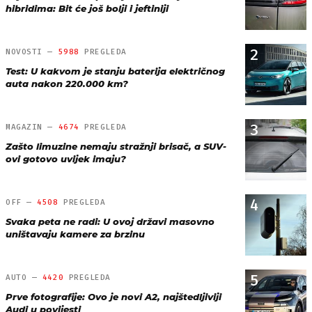
hibridima: Bit će još bolji i jeftiniji
2
NOVOSTI —
5988
PREGLEDA
Test: U kakvom je stanju baterija električnog
auta nakon 220.000 km?
3
MAGAZIN —
4674
PREGLEDA
Zašto limuzine nemaju stražnji brisač, a SUV-
ovi gotovo uvijek imaju?
4
OFF —
4508
PREGLEDA
Svaka peta ne radi: U ovoj državi masovno
uništavaju kamere za brzinu
5
AUTO —
4420
PREGLEDA
Prve fotografije: Ovo je novi A2, najštedljiviji
Audi u povijesti