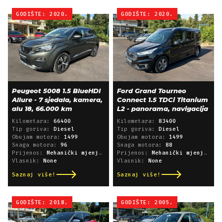
GODIŠTE: 2020.
GODIŠTE: 2020.
Peugeot 5008 1.5 BlueHDI
Ford Grand Tourneo
Allure - 7 sjedala, kamera,
Connect 1.5 TDCi Titanium
alu 18, 66.000 km
L2 - panorama, navigacija
Kilometara:
66400
Kilometara:
83400
Tip goriva:
Diesel
Tip goriva:
Diesel
Obujam motora:
1499
Obujam motora:
1499
Snaga motora:
96
Snaga motora:
88
Prijenos:
Mehanički mjenjač
Prijenos:
Mehanički mjenjač
Vlasnik:
None
Vlasnik:
None
Saznaj više!
Saznaj više!
GODIŠTE: 2018.
GODIŠTE: 2005.