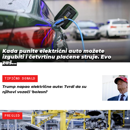
Kada punite električni auto možete
izgubiti i četvrtinu plaćene struje. Evo
zaš…
TIPIČNO DONALD
Trump napao električne aute: Tvrdi da su
njihovi vozači 'bolesni'
PREGLED