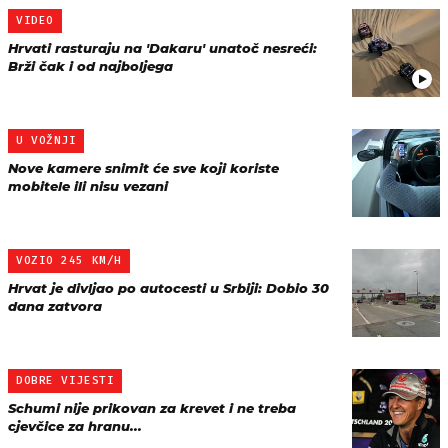
VIDEO
Hrvati rasturaju na 'Dakaru' unatoč nesreći:
Brži čak i od najboljega
U VOŽNJI
Nove kamere snimit će sve koji koriste
mobitele ili nisu vezani
VOZIO 245 KM/H
Hrvat je divljao po autocesti u Srbiji: Dobio 30
dana zatvora
DOBRE VIJESTI
Schumi nije prikovan za krevet i ne treba
cjevčice za hranu...