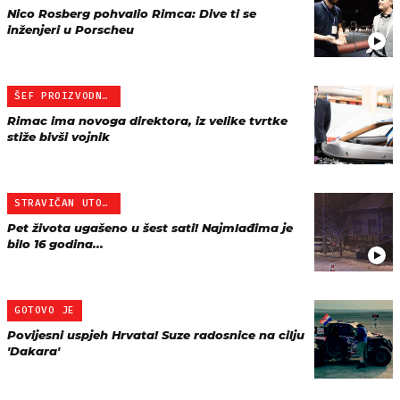
Nico Rosberg pohvalio Rimca: Dive ti se
inženjeri u Porscheu
ŠEF PROIZVODNJE
Rimac ima novoga direktora, iz velike tvrtke
stiže bivši vojnik
STRAVIČAN UTORAK
Pet života ugašeno u šest sati! Najmlađima je
bilo 16 godina...
GOTOVO JE
Povijesni uspjeh Hrvata! Suze radosnice na cilju
'Dakara'