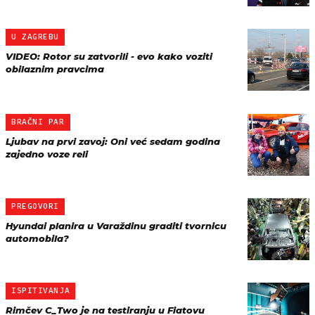
U ZAGREBU
VIDEO: Rotor su zatvorili - evo kako voziti
obilaznim pravcima
BRAČNI PAR
Ljubav na prvi zavoj: Oni već sedam godina
zajedno voze reli
PREGOVORI
Hyundai planira u Varaždinu graditi tvornicu
automobila?
ISPITIVANJA
Rimčev C_Two je na testiranju u Fiatovu