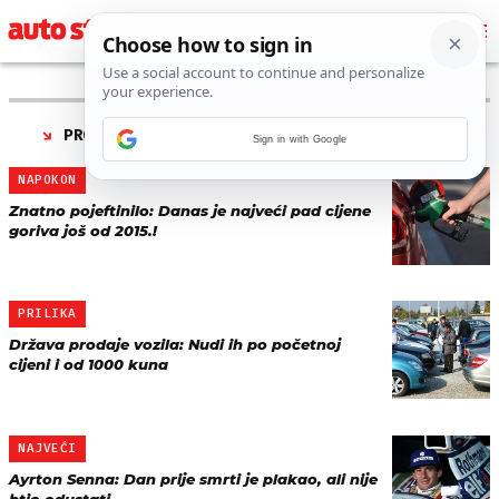
PRONAĐENO 51 REZULTATA ZA AUTORA “
24SATA
”
Sign in with Google
NAPOKON
Znatno pojeftinilo: Danas je najveći pad cijene
goriva još od 2015.!
PRILIKA
Država prodaje vozila: Nudi ih po početnoj
cijeni i od 1000 kuna
NAJVEĆI
Ayrton Senna: Dan prije smrti je plakao, ali nije