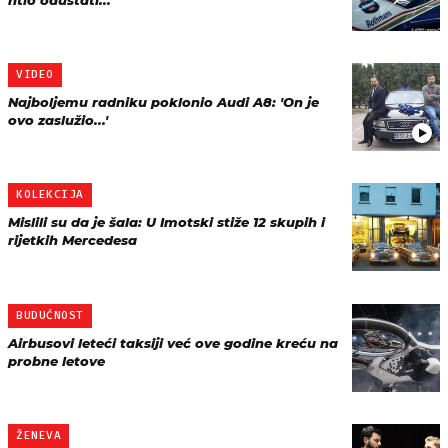
htio odustati...
VIDEO
Najboljemu radniku poklonio Audi A8: 'On je
ovo zaslužio...'
KOLEKCIJA
Mislili su da je šala: U Imotski stiže 12 skupih i
rijetkih Mercedesa
BUDUĆNOST
Airbusovi leteći taksiji već ove godine kreću na
probne letove
ŽENEVA