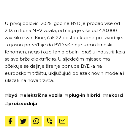
U prvoj polovici 2025. godine BYD je prodao više od
2,13 milijuna NEV vozila, od čega je više od 470.000
završilo izvan Kine, čak 22 posto ukupne proizvodnje.
To jasno potvrđuje da BYD više nije samo kineski
fenomen, nego i ozbiljan globalni igrač u industriji koja
se sve brže elektrificira. U sljedećim mjesecima
očekuje se daljnje širenje ponude BYD-a na
europskom tržištu, uključujući dolazak novih modela i
ulazak na nova tržišta.
#
byd
#
električna vozila
#
plug-in hibrid
#
rekord
#
proizvodnja