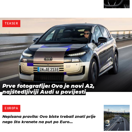
TEASER
Prve fotografije: Ovo je novi A2,
najštedljiviji Audi u povijesti
EUROPA
Nepisana pravila: Ovo biste trebali znati prije
nego što krenete na put po Euro…