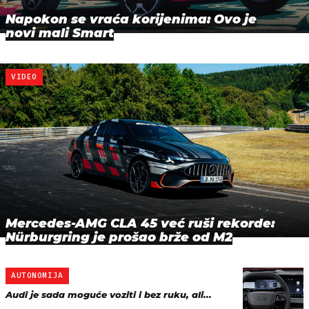
Napokon se vraća korijenima: Ovo je
novi mali Smart
VIDEO
Mercedes-AMG CLA 45 već ruši rekorde:
Nürburgring je prošao brže od M2
AUTONOMIJA
Audi je sada moguće voziti i bez ruku, ali...