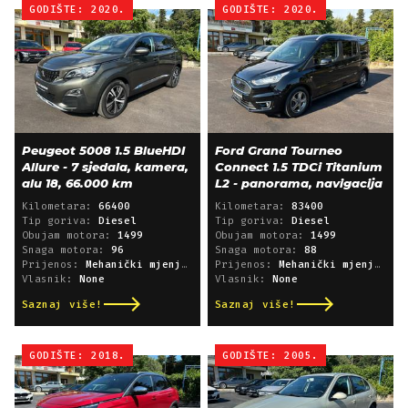
GODIŠTE: 2020.
GODIŠTE: 2020.
Peugeot 5008 1.5 BlueHDI
Ford Grand Tourneo
Allure - 7 sjedala, kamera,
Connect 1.5 TDCi Titanium
alu 18, 66.000 km
L2 - panorama, navigacija
Kilometara:
66400
Kilometara:
83400
Tip goriva:
Diesel
Tip goriva:
Diesel
Obujam motora:
1499
Obujam motora:
1499
Snaga motora:
96
Snaga motora:
88
Prijenos:
Mehanički mjenjač
Prijenos:
Mehanički mjenjač
Vlasnik:
None
Vlasnik:
None
Saznaj više!
Saznaj više!
GODIŠTE: 2018.
GODIŠTE: 2005.