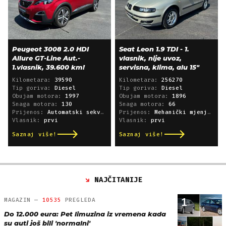
Peugeot 3008 2.0 HDI
Seat Leon 1.9 TDI - 1.
Allure GT-Line Aut.-
vlasnik, nije uvoz,
1.vlasnik, 39.600 km!
servisna, klima, alu 15"
Kilometara:
39590
Kilometara:
256270
Tip goriva:
Diesel
Tip goriva:
Diesel
Obujam motora:
1997
Obujam motora:
1896
Snaga motora:
130
Snaga motora:
66
Prijenos:
Automatski sekvencijski
Prijenos:
Mehanički mjenjač
Vlasnik:
prvi
Vlasnik:
prvi
Saznaj više!
Saznaj više!
NAJČITANIJE
1
MAGAZIN —
10535
PREGLEDA
Do 12.000 eura: Pet limuzina iz vremena kada
su auti još bili 'normalni'