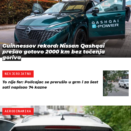
Guinnessov rekord: Nissan Qashqai
prešao gotovo 2000 km bez točenja
goriva
NEVJEROJATNO
To nije fer: Policajac se prerušio u grm i za šest
sati napisao 74 kazne
AERODINAMIKA