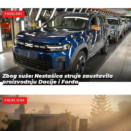
PROBLEMI
Zbog suše: Nestašica struje zaustavila
proizvodnju Dacije i Forda
PREMIJERA