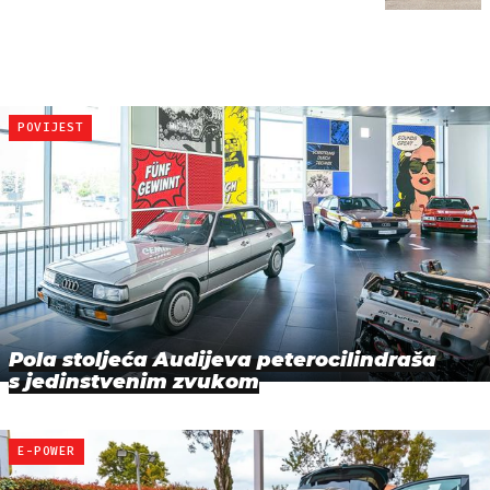
POVIJEST
Pola stoljeća Audijeva peterocilindraša
s jedinstvenim zvukom
E-POWER