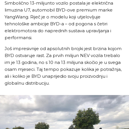
Simbolično 13-milijunto vozilo postala je električna
limuzina U7, automobil BYD-ove premium marke
YangWang. Riječ je o modelu koji utjelovljuje
tehnološke ambicije BYD-a – od pogona s četiri
elektromotora do naprednih sustava upravljanja i
performansi.
Još impresivnije od apsolutnih brojki jest brzina kojom
BYD ostvaruje rast. Za prvih milijun NEV vozila trebalo
im je 13 godina, no s 10 na 13 milijuna skočio je u svega
osam mjeseci. Taj tempo pokazuje kolika je potražnja,
ali i koliko je BYD unaprijedio svoju proizvodnju i
globalnu distribuciju.