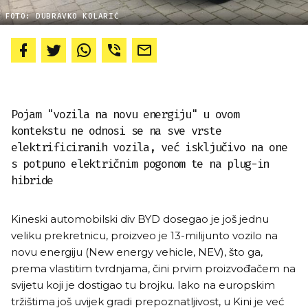
FOTO: DUBRAVKO KOLARIĆ
Pojam "vozila na novu energiju" u ovom
kontekstu ne odnosi se na sve vrste
elektrificiranih vozila, već isključivo na one
s potpuno električnim pogonom te na plug-in
hibride
Kineski automobilski div BYD dosegao je još jednu
veliku prekretnicu, proizveo je 13-milijunto vozilo na
novu energiju (New energy vehicle, NEV), što ga,
prema vlastitim tvrdnjama, čini prvim proizvođačem na
svijetu koji je dostigao tu brojku. Iako na europskim
tržištima još uvijek gradi prepoznatljivost, u Kini je već