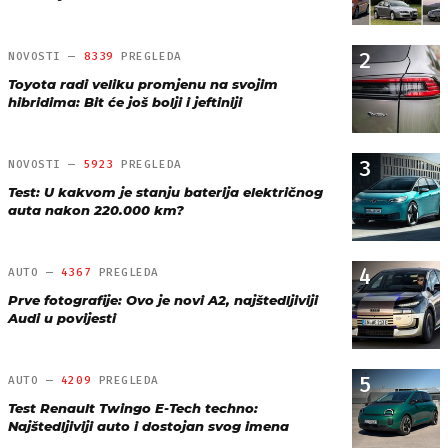
2
NOVOSTI —
8339
PREGLEDA
Toyota radi veliku promjenu na svojim
hibridima: Bit će još bolji i jeftiniji
3
NOVOSTI —
5923
PREGLEDA
Test: U kakvom je stanju baterija električnog
auta nakon 220.000 km?
4
AUTO —
4367
PREGLEDA
Prve fotografije: Ovo je novi A2, najštedljiviji
Audi u povijesti
5
AUTO —
4209
PREGLEDA
Test Renault Twingo E-Tech techno:
Najštedljiviji auto i dostojan svog imena