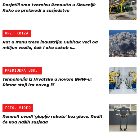
Posjetili smo tvornicu Renaulta u Sloveniji:
Kako se proizvodi u susjedstvu
OPET KRIZA
Rat u Iranu trese industriju: Gubitak veći od
milijun vozila, čak i ako sukob s…
PREMIJERA USKORO
Tehnologija iz Hrvatske u novom BMW-u:
Rimac stoji iza novog i7
FOTO, VIDEO
Renault uvodi 'gluplje robote' bez glave. Radit
će kod naših susjeda