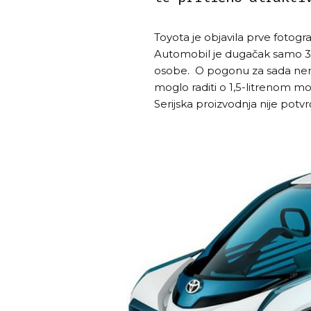
Toyota je objavila prve fotog
Automobil je dugačak samo 399
osobe. O pogonu za sada nema
moglo raditi o 1,5-litrenom mot
Serijska proizvodnja nije potv