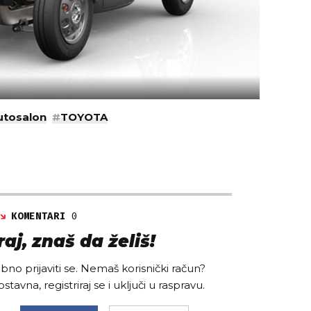
utosalon
#
TOYOTA
KOMENTARI
0
aj, znaš da želiš!
no prijaviti se. Nemaš korisnički račun?
ostavna, registriraj se i uključi u raspravu.