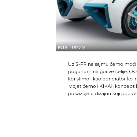
FOTO: TOYOTA
Uz S-FR na sajmu ćemo moći vi
pogonom na gorive ćelije. Ova
koristimo i kao generator koj
vidjet ćemo i KIKAI, koncept 
pokazuje u dizajnu koji podsj