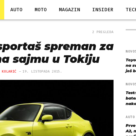
AUTO
MOTO
MAGAZIN
INSIDER
TEC
2 PREGLEDA
 sportaš spreman za
NOVO
na sajmu u Tokiju
Toyo
na s
još bo
 KOLARIĆ
19. LISTOPADA 2015.
NOVO
Test
bate
nako
AUT
Prve
A2, n