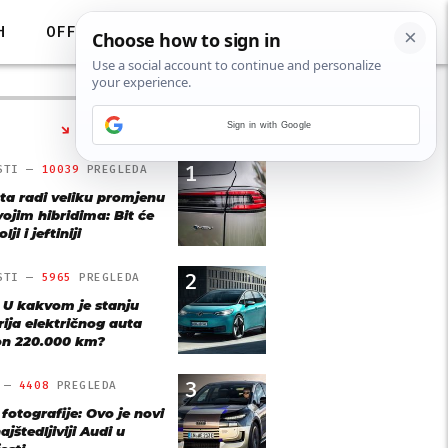
H
OFF
Sign in with Google
NAJČITANIJE
1
STI —
10039
PREGLEDA
ta radi veliku promjenu
vojim hibridima: Bit će
lji i jeftiniji
2
STI —
5965
PREGLEDA
: U kakvom je stanju
rija električnog auta
n 220.000 km?
3
O —
4408
PREGLEDA
 fotografije: Ovo je novi
ajštedljiviji Audi u