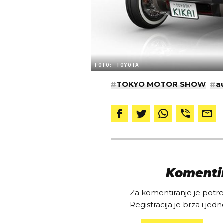
FOTO: TOYOTA
#
TOKYO MOTOR SHOW
#
a
Komentir
Za komentiranje je potreb
Registracija je brza i jedn