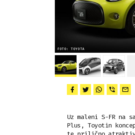
FOTO: TOYOTA
Uz maleni S-FR na s
Plus, Toyotin konce
te prilično atrakti