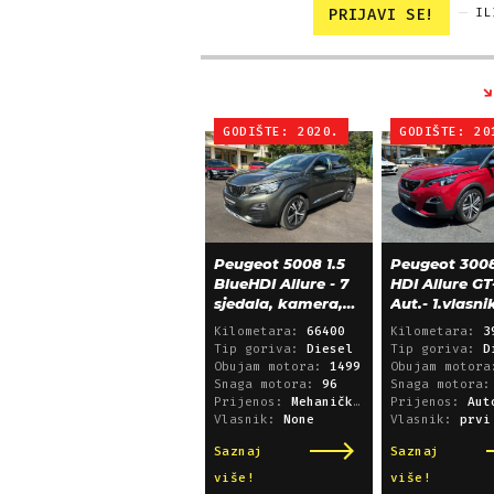
PRIJAVI SE!
IL
GODIŠTE: 2020.
GODIŠTE: 20
Peugeot 5008 1.5
Peugeot 3008
BlueHDI Allure - 7
HDI Allure GT
sjedala, kamera,
Aut.- 1.vlasni
alu 18, 66.000 km
39.600 km!
Kilometara:
66400
Kilometara:
3
Tip goriva:
Diesel
Tip goriva:
D
Obujam motora:
1499
Obujam motor
Snaga motora:
96
Snaga motora
Prijenos:
Mehanički mjenjač
Prijenos:
Automatsk
Vlasnik:
None
Vlasnik:
prvi
Saznaj
Saznaj
više!
više!