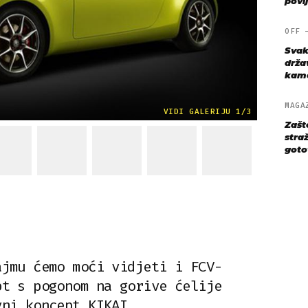
povij
OFF
Svak
drža
kame
MAGA
VIDI GALERIJU 1/3
Zašt
straž
goto
ajmu ćemo moći vidjeti i FCV-
pt s pogonom na gorive ćelije
vni koncept KIKAI