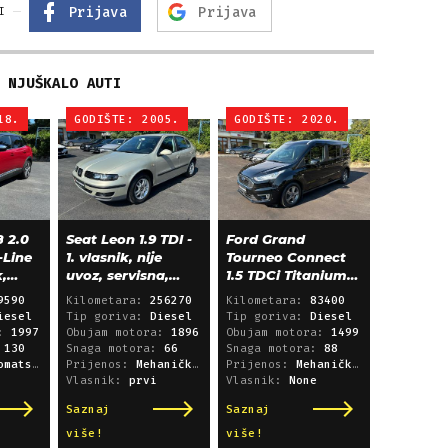
Prijava
Prijava
I
NJUŠKALO AUTI
18.
GODIŠTE: 2005.
GODIŠTE: 2020.
 2.0
Seat Leon 1.9 TDI -
Ford Grand
-Line
1. vlasnik, nije
Tourneo Connect
k,
uvoz, servisna,
1.5 TDCi Titanium
klima, alu 15"
L2 - panorama,
9590
Kilometara:
256270
Kilometara:
83400
navigacija
iesel
Tip goriva:
Diesel
Tip goriva:
Diesel
a:
1997
Obujam motora:
1896
Obujam motora:
1499
:
130
Snaga motora:
66
Snaga motora:
88
i sekvencijski
Prijenos:
Mehanički mjenjač
Prijenos:
Mehanički mjenjač
Vlasnik:
prvi
Vlasnik:
None
Saznaj
Saznaj
više!
više!