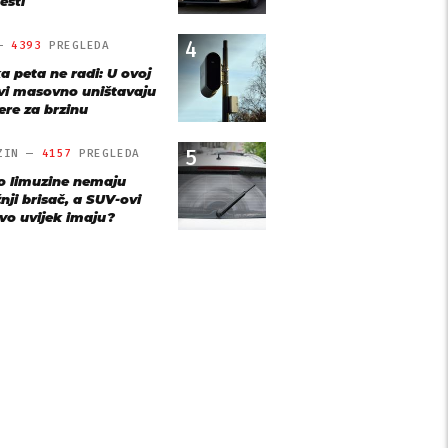
esti
4
 —
4393
PREGLEDA
a peta ne radi: U ovoj
vi masovno uništavaju
re za brzinu
5
ZIN —
4157
PREGLEDA
o limuzine nemaju
nji brisač, a SUV-ovi
vo uvijek imaju?