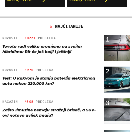
NAJČITANIJE
1
NOVOSTI —
10221
PREGLEDA
Toyota radi veliku promjenu na svojim
hibridima: Bit će još bolji i jeftiniji
2
NOVOSTI —
5976
PREGLEDA
Test: U kakvom je stanju baterija električnog
auta nakon 220.000 km?
3
MAGAZIN —
4508
PREGLEDA
Zašto limuzine nemaju stražnji brisač, a SUV-
ovi gotovo uvijek imaju?