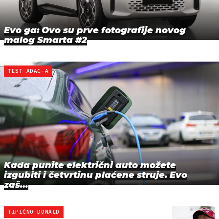
Evo ga: Ovo su prve fotografije novog
malog Smarta #2
TEST ADAC-A
Kada punite električni auto možete
izgubiti i četvrtinu plaćene struje. Evo
zaš…
TIPIČNO DONALD