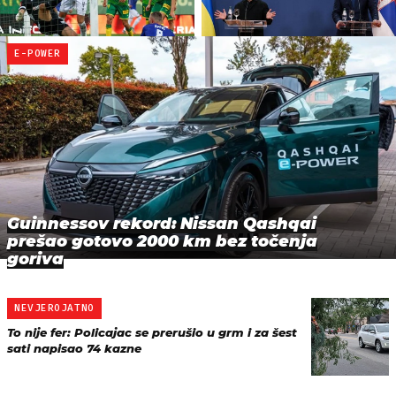
E-POWER
Guinnessov rekord: Nissan Qashqai
prešao gotovo 2000 km bez točenja
goriva
NEVJEROJATNO
To nije fer: Policajac se prerušio u grm i za šest
sati napisao 74 kazne