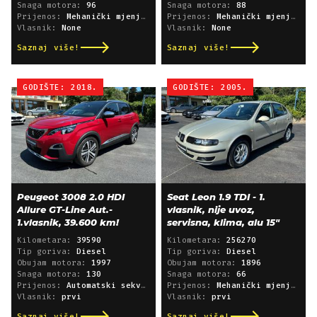
Snaga motora:
96
Snaga motora:
88
Prijenos:
Mehanički mjenjač
Prijenos:
Mehanički mjenjač
Vlasnik:
None
Vlasnik:
None
Saznaj više!
Saznaj više!
GODIŠTE: 2018.
GODIŠTE: 2005.
Peugeot 3008 2.0 HDI
Seat Leon 1.9 TDI - 1.
Allure GT-Line Aut.-
vlasnik, nije uvoz,
1.vlasnik, 39.600 km!
servisna, klima, alu 15"
Kilometara:
39590
Kilometara:
256270
Tip goriva:
Diesel
Tip goriva:
Diesel
Obujam motora:
1997
Obujam motora:
1896
Snaga motora:
130
Snaga motora:
66
Prijenos:
Automatski sekvencijski
Prijenos:
Mehanički mjenjač
Vlasnik:
prvi
Vlasnik:
prvi
Saznaj više!
Saznaj više!