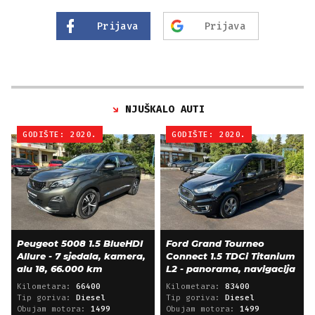
Prijava
Prijava
NJUŠKALO AUTI
GODIŠTE: 2020.
GODIŠTE: 2020.
Peugeot 5008 1.5 BlueHDI
Ford Grand Tourneo
Allure - 7 sjedala, kamera,
Connect 1.5 TDCi Titanium
alu 18, 66.000 km
L2 - panorama, navigacija
Kilometara:
66400
Kilometara:
83400
Tip goriva:
Diesel
Tip goriva:
Diesel
Obujam motora:
1499
Obujam motora:
1499