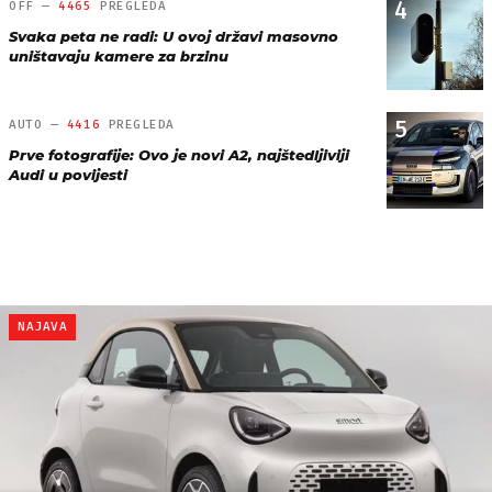
4
OFF —
4465
PREGLEDA
Svaka peta ne radi: U ovoj državi masovno
uništavaju kamere za brzinu
5
AUTO —
4416
PREGLEDA
Prve fotografije: Ovo je novi A2, najštedljiviji
Audi u povijesti
NAJAVA