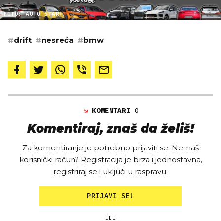
FOTO: AUTO START
#
drift
#
nesreća
#
bmw
KOMENTARI
0
Komentiraj, znaš da želiš!
Za komentiranje je potrebno prijaviti se. Nemaš
korisnički račun? Registracija je brza i jednostavna,
registriraj se i uključi u raspravu.
PRIJAVI SE!
ILI