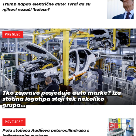
Trump napao električne aute: Tvrdi da su
njihovi vozači 'bolesni'
PREGLED
Tko zapravo posjeduje auto marke? Iza
stotina logotipa stoji tek nekoliko
grupa…
POVIJEST
Pola stoljeća Audijeva peterocilindraša s
jedinstvenim zvukom