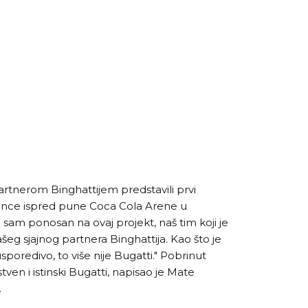
rtnerom Binghattijem predstavili prvi
dence ispred pune Coca Cola Arene u
o sam ponosan na ovaj projekt, naš tim koji je
eg sjajnog partnera Binghattija. Kao što je
sporedivo, to više nije Bugatti." Pobrinut
ven i istinski Bugatti, napisao je Mate
.