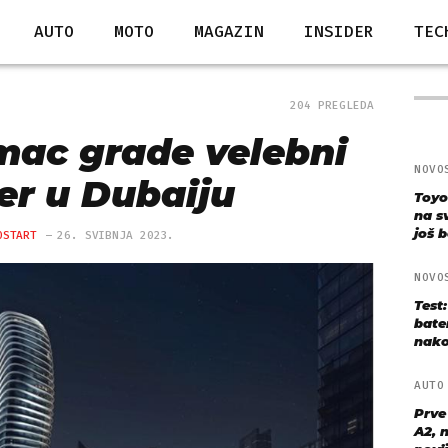
AUTO
MOTO
MAGAZIN
INSIDER
TEC
204 PREGLEDA
imac grade velebni
NOVO
er u Dubaiju
Toyo
na s
još bo
OSTART
26. SVIBNJA 2023.
NOVO
Test
bate
nako
AUT
Prve
A2, n