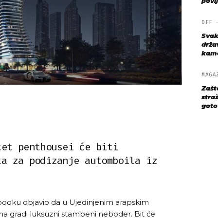
povij
OFF
Svak
drža
kame
MAGA
Zašt
straž
goto
tet penthousei će biti
ta za podizanje automboila iz
ooku objavio da u Ujedinjenim arapskim
a gradi luksuzni stambeni neboder. Bit će