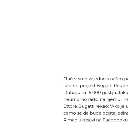
"Jučer smo zajedno s našim pa
svjetski projekt Bugatti Resi
Dubaiju sa 15.000 gostiju. Jak
neumorno radio na njemu i naš
Ettore Bugatti rekao: "Ako je u
ćemo se da bude doista jedinst
Rimac u objavi na Facebooku