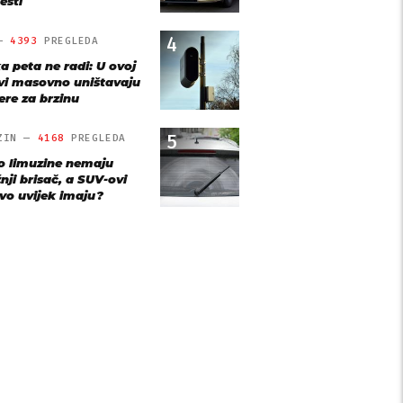
esti
4
 —
4393
PREGLEDA
a peta ne radi: U ovoj
vi masovno uništavaju
re za brzinu
5
ZIN —
4168
PREGLEDA
o limuzine nemaju
nji brisač, a SUV-ovi
vo uvijek imaju?