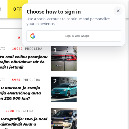
H
OFF
Sign in with Google
NAJČITANIJE
1
STI —
10042
PREGLEDA
ta radi veliku promjenu
vojim hibridima: Bit će
lji i jeftiniji
2
STI —
5965
PREGLEDA
: U kakvom je stanju
rija električnog auta
n 220.000 km?
3
O —
4408
PREGLEDA
 fotografije: Ovo je novi
ajštedljiviji Audi u