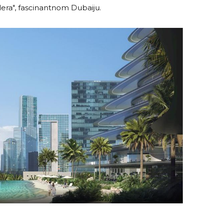
odera", fascinantnom Dubaiju.