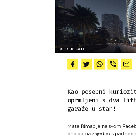
FOTO: BUGATTI
Kao posebni kuriozi
oprmljeni s dva lif
garaže u stan!
Mate Rimac je na svom Faceb
emiratima zajedno s partnerim