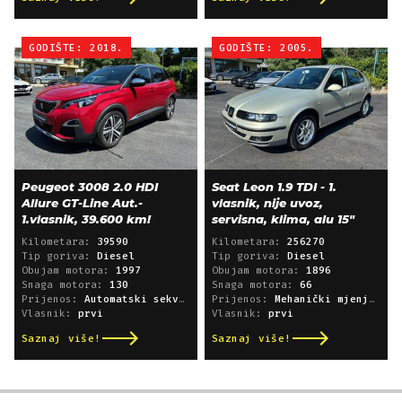
GODIŠTE: 2018.
GODIŠTE: 2005.
Peugeot 3008 2.0 HDI
Seat Leon 1.9 TDI - 1.
Allure GT-Line Aut.-
vlasnik, nije uvoz,
1.vlasnik, 39.600 km!
servisna, klima, alu 15"
Kilometara:
39590
Kilometara:
256270
Tip goriva:
Diesel
Tip goriva:
Diesel
Obujam motora:
1997
Obujam motora:
1896
Snaga motora:
130
Snaga motora:
66
Prijenos:
Automatski sekvencijski
Prijenos:
Mehanički mjenjač
Vlasnik:
prvi
Vlasnik:
prvi
Saznaj više!
Saznaj više!