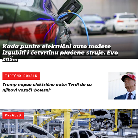
Kada punite električni auto možete
izgubiti i četvrtinu plaćene struje. Evo
zaš…
TIPIČNO DONALD
Trump napao električne aute: Tvrdi da su
njihovi vozači 'bolesni'
PREGLED