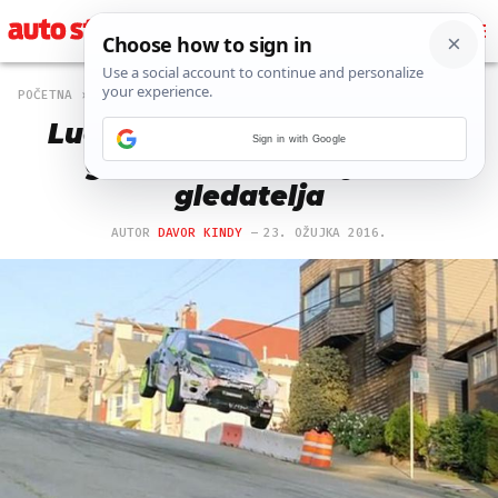
POČETNA
OFF
50 PREGLEDA
Ludovanjem automobila po
Sign in with Google
gradu do 83,5 milijuna
gledatelja
AUTOR
DAVOR KINDY
23. OŽUJKA 2016.