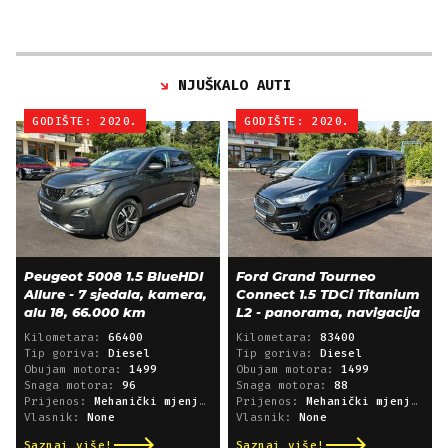
NJUŠKALO AUTI
GODIŠTE: 2020.
GODIŠTE: 2020.
Peugeot 5008 1.5 BlueHDI
Ford Grand Tourneo
Allure - 7 sjedala, kamera,
Connect 1.5 TDCi Titanium
alu 18, 66.000 km
L2 - panorama, navigacija
Kilometara:
66400
Kilometara:
83400
Tip goriva:
Diesel
Tip goriva:
Diesel
Obujam motora:
1499
Obujam motora:
1499
Snaga motora:
96
Snaga motora:
88
Prijenos:
Mehanički mjenjač
Prijenos:
Mehanički mjenjač
Vlasnik:
None
Vlasnik:
None
Saznaj više!
Saznaj više!