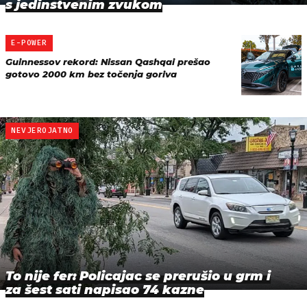
s jedinstvenim zvukom
E-POWER
Guinnessov rekord: Nissan Qashqai prešao
gotovo 2000 km bez točenja goriva
NEVJEROJATNO
To nije fer: Policajac se prerušio u grm i
za šest sati napisao 74 kazne