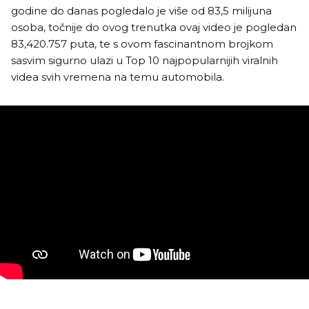
godine do danas pogledalo je više od 83,5 milijuna
osoba, točnije do ovog trenutka ovaj video je pogledan
83,420.757 puta, te s ovom fascinantnom brojkom
sasvim sigurno ulazi u Top 10 najpopularnijih viralnih
videa svih vremena na temu automobila.