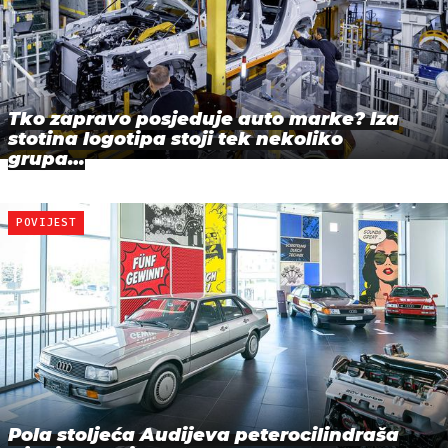
Tko zapravo posjeduje auto marke? Iza
stotina logotipa stoji tek nekoliko
grupa…
POVIJEST
Pola stoljeća Audijeva peterocilindraša