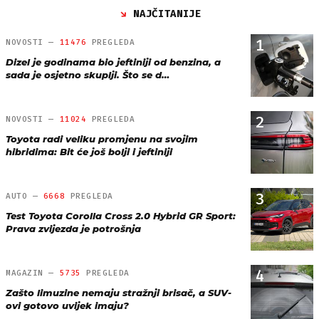
NAJČITANIJE
1
NOVOSTI —
11476
PREGLEDA
Dizel je godinama bio jeftiniji od benzina, a
sada je osjetno skuplji. Što se d…
2
NOVOSTI —
11024
PREGLEDA
Toyota radi veliku promjenu na svojim
hibridima: Bit će još bolji i jeftiniji
3
AUTO —
6668
PREGLEDA
Test Toyota Corolla Cross 2.0 Hybrid GR Sport:
Prava zvijezda je potrošnja
4
MAGAZIN —
5735
PREGLEDA
Zašto limuzine nemaju stražnji brisač, a SUV-
ovi gotovo uvijek imaju?