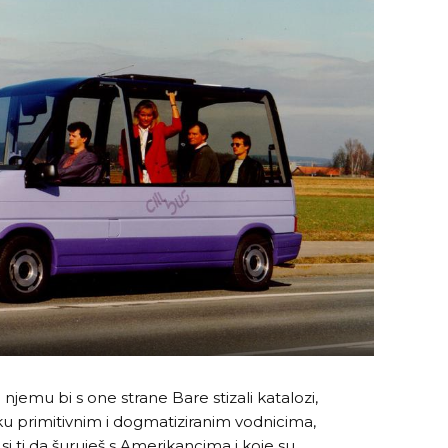
njemu bi s one strane Bare stizali katalozi,
 oku primitivnim i dogmatiziranim vodnicima,
i ti da šuruješ s Amerikancima i koje su