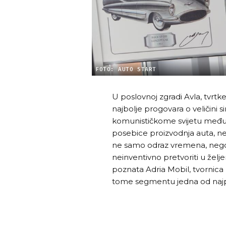
FOTO: AUTO START
U poslovnoj zgradi Avla, tvrtke
najbolje progovara o veličini s
komunističkome svijetu među p
posebice proizvodnja auta, ne
ne samo odraz vremena, nego
neinventivno pretvoriti u želje
poznata Adria Mobil, tvornica
tome segmentu jedna od najpoz