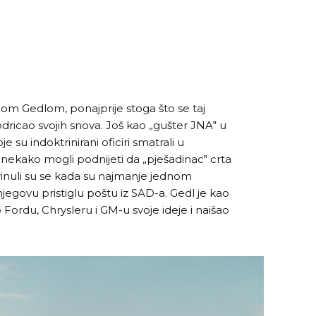
gom Gedlom, ponajprije stoga što se taj
odricao svojih snova. Još kao „gušter JNA‟ u
je su indoktrinirani oficiri smatrali u
nekako mogli podnijeti da „pješadinac‟ crta
abrinuli su se kada su najmanje jednom
jegovu pristiglu poštu iz SAD-a. Gedl je kao
 Fordu, Chrysleru i GM-u svoje ideje i naišao