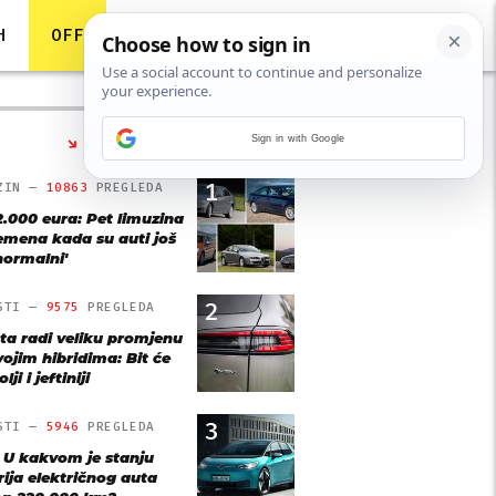
H
OFF
Sign in with Google
NAJČITANIJE
1
ZIN —
10863
PREGLEDA
2.000 eura: Pet limuzina
remena kada su auti još
'normalni'
2
STI —
9575
PREGLEDA
ta radi veliku promjenu
vojim hibridima: Bit će
lji i jeftiniji
3
STI —
5946
PREGLEDA
: U kakvom je stanju
rija električnog auta