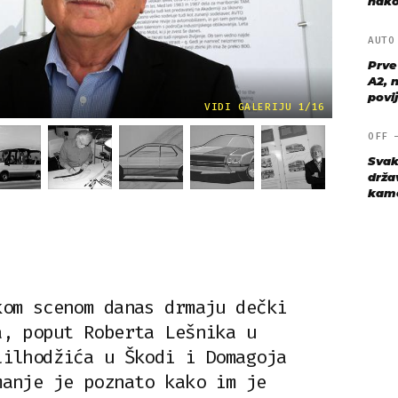
nako
AUT
Prve
A2, n
povij
VIDI GALERIJU 1/16
OFF
Svak
drža
kame
kom scenom danas drmaju dečki
a, poput Roberta Lešnika u
lilhodžića u Škodi i Domagoja
manje je poznato kako im je