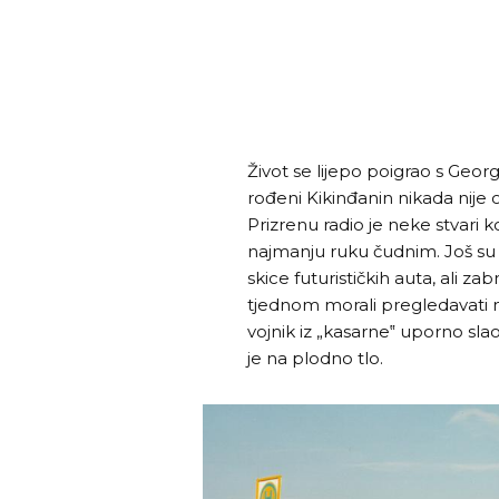
Život se lijepo poigrao s Geor
rođeni Kikinđanin nikada nije 
Prizrenu radio je neke stvari ko
najmanju ruku čudnim. Još su 
skice futurističkih auta, ali z
tjednom morali pregledavati n
vojnik iz „kasarne‟ uporno slao
je na plodno tlo.