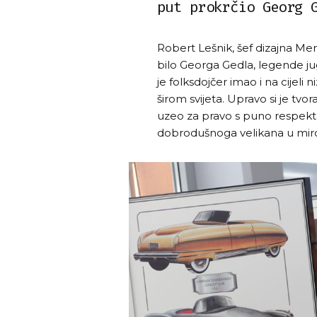
put prokrčio Georg 
Robert Lešnik, šef dizajna Mer
bilo Georga Gedla, legende jug
je folksdojčer imao i na cijeli
širom svijeta. Upravo si je tv
uzeo za pravo s puno respekta
dobrodušnoga velikana u miro