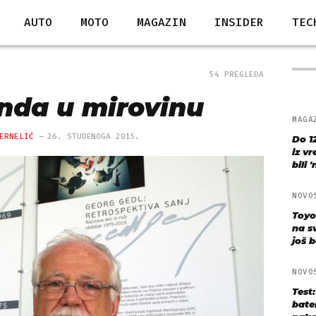
AUTO
MOTO
MAGAZIN
INSIDER
TEC
54 PREGLEDA
nda u mirovinu
MAGA
ERNELIĆ
26. STUDENOGA 2015.
Do 1
iz v
bili 
NOVO
Toyo
na s
još bo
NOVO
Test
bate