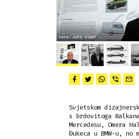
FOTO: AUTO START
Svjetskom dizajners
s brdovitoga Balkan
Mercedesu, Omera Ha
Đukeca u BMW-u, no 