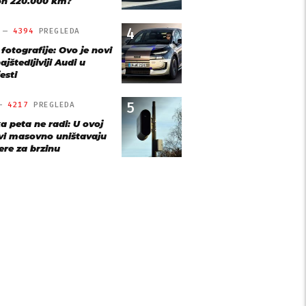
n 220.000 km?
4
O —
4394
PREGLEDA
 fotografije: Ovo je novi
ajštedljiviji Audi u
esti
5
 —
4217
PREGLEDA
a peta ne radi: U ovoj
vi masovno uništavaju
re za brzinu