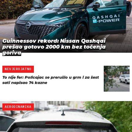
Guinnessov rekord: Nissan Qashqai
prešao gotovo 2000 km bez točenja
goriva
NEVJEROJATNO
To nije fer: Policajac se prerušio u grm i za šest
sati napisao 74 kazne
AERODINAMIKA