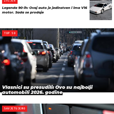
ZVIJER
Legenda 90-ih: Ovaj auto je jedinstven i ima V16
motor. Sada se prodaje
TOP 50
Vlasnici su presudili: Ovo su najbolji
automobili 2026. godine
SAVJETUJEMO