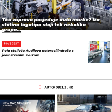
Tko zapravo posjeduje auto marke? Iza
stotina logotipa stoji tek nekoliko
grupa…
POVIJEST
Pola stoljeća Audijeva peterocilindraša s
jedinstvenim zvukom