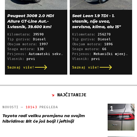
Peugeot 3008 2.0 HDI
Seat Leon 1.9 TDI - 1.
Allure GT-Line Aut.-
vlasnik, nije uvoz,
1.vlasnik, 39.600 km!
servisna, klima, alu 15"
Kilometara:
39590
Kilometara:
256270
Tip goriva:
Diesel
Tip goriva:
Diesel
Obujam motora:
1997
Obujam motora:
1896
Snaga motora:
130
Snaga motora:
66
Prijenos:
Automatski sekvencijski
Prijenos:
Mehanički mjenjač
Vlasnik:
prvi
Vlasnik:
prvi
Saznaj više!
Saznaj više!
NAJČITANIJE
1
NOVOSTI —
10143
PREGLEDA
Toyota radi veliku promjenu na svojim
hibridima: Bit će još bolji i jeftiniji