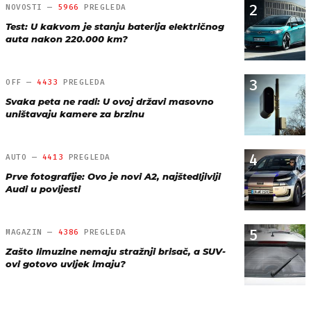
2
NOVOSTI —
5966
PREGLEDA
Test: U kakvom je stanju baterija električnog
auta nakon 220.000 km?
3
OFF —
4433
PREGLEDA
Svaka peta ne radi: U ovoj državi masovno
uništavaju kamere za brzinu
4
AUTO —
4413
PREGLEDA
Prve fotografije: Ovo je novi A2, najštedljiviji
Audi u povijesti
5
MAGAZIN —
4386
PREGLEDA
Zašto limuzine nemaju stražnji brisač, a SUV-
ovi gotovo uvijek imaju?