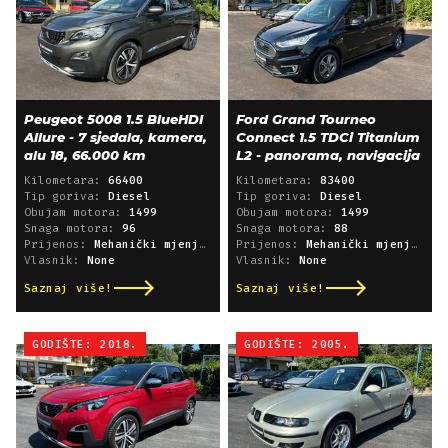
Peugeot 5008 1.5 BlueHDI
Ford Grand Tourneo
Allure - 7 sjedala, kamera,
Connect 1.5 TDCi Titanium
alu 18, 66.000 km
L2 - panorama, navigacija
Kilometara:
66400
Kilometara:
83400
Tip goriva:
Diesel
Tip goriva:
Diesel
Obujam motora:
1499
Obujam motora:
1499
Snaga motora:
96
Snaga motora:
88
Prijenos:
Mehanički mjenjač
Prijenos:
Mehanički mjenjač
Vlasnik:
None
Vlasnik:
None
Saznaj više!
Saznaj više!
GODIŠTE: 2018.
GODIŠTE: 2005.