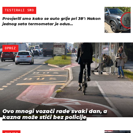
TESTIRALI SMO
Provjerili smo kako se auto grije pri 38°: Nakon
jednog sata termometar je odus…
OPREZ
Ovo mnogi vozači rade svaki dan, a
kazna može stići bez policije