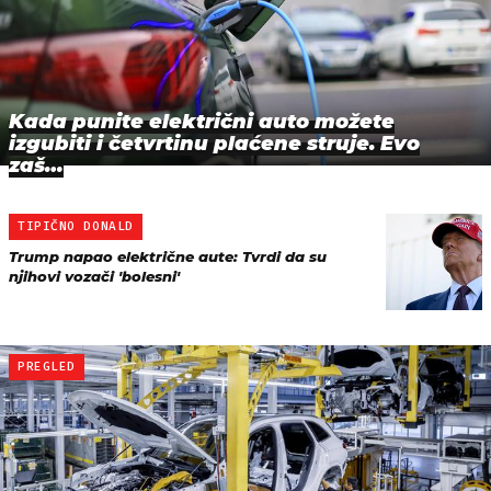
Kada punite električni auto možete
izgubiti i četvrtinu plaćene struje. Evo
zaš…
TIPIČNO DONALD
Trump napao električne aute: Tvrdi da su
njihovi vozači 'bolesni'
PREGLED