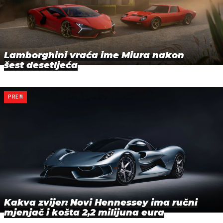
Lamborghini vraća ime Miura nakon
šest desetljeća
PREM
Kakva zvijer: Novi Hennessey ima ručni
mjenjač i košta 2,2 milijuna eura