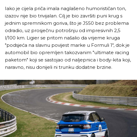
Iako je cijela priča imala naglašeno humorističan ton,
izazov nije bio trivijalan. Cilj je bio završiti puni krug s
jednim spremnikom goriva, što je JS50 bez problema
odradio, uz prosječnu potrošnju od impresivnih 2,5
l/100 km. Ligier se pritom našalio da vrijeme kruga
"podsjeća na slavnu povijest marke u Formuli 1", dok je
automobil bio opremljen takozvanim "ultimate racing
paketom" koji se sastojao od naljepnica i body-kita koji,
naravno, nisu donijeli ni trunku dodatne brzine.