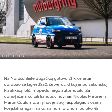
FOTO: LIGIER
Na Nordschleife dugačkoj gotovo 21 kilometar,
oprobao se Ligier JS50, četverocikl koji je po zakonskoj
klasifikaciji bliži mopedu nego automobilu. Za
upravljačem su bili francuski novinari Nicolas Meunier i
Martin Coulomb, a njihov je stroj raspolagao s osam
konjskih snaga i maksimalnom brzinom od oko 45