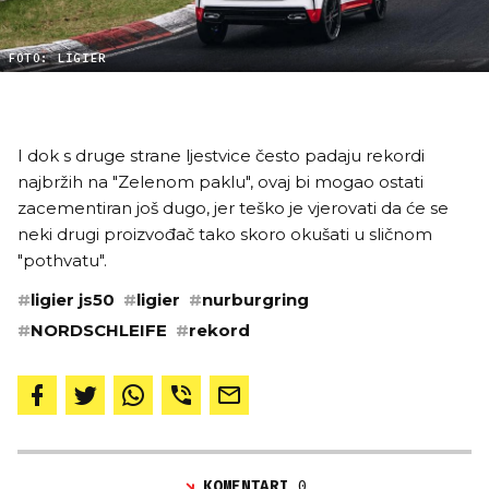
FOTO: LIGIER
I dok s druge strane ljestvice često padaju rekordi
najbržih na "Zelenom paklu", ovaj bi mogao ostati
zacementiran još dugo, jer teško je vjerovati da će se
neki drugi proizvođač tako skoro okušati u sličnom
"pothvatu".
#
ligier js50
#
ligier
#
nurburgring
#
NORDSCHLEIFE
#
rekord
KOMENTARI
0