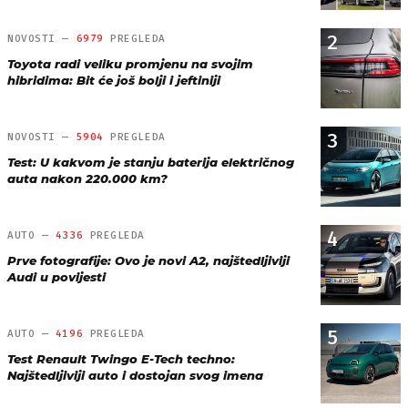
2
NOVOSTI —
6979
PREGLEDA
Toyota radi veliku promjenu na svojim
hibridima: Bit će još bolji i jeftiniji
3
NOVOSTI —
5904
PREGLEDA
Test: U kakvom je stanju baterija električnog
auta nakon 220.000 km?
4
AUTO —
4336
PREGLEDA
Prve fotografije: Ovo je novi A2, najštedljiviji
Audi u povijesti
5
AUTO —
4196
PREGLEDA
Test Renault Twingo E-Tech techno:
Najštedljiviji auto i dostojan svog imena