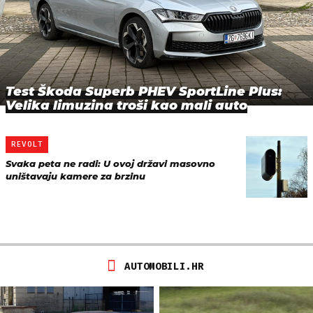
Test Škoda Superb PHEV SportLine Plus:
Velika limuzina troši kao mali auto
REVOLT
Svaka peta ne radi: U ovoj državi masovno
uništavaju kamere za brzinu