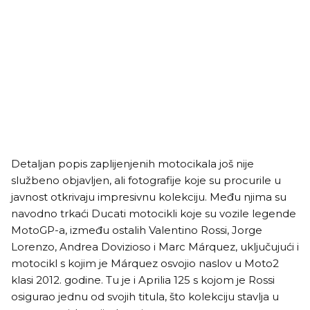
Detaljan popis zaplijenjenih motocikala još nije
službeno objavljen, ali fotografije koje su procurile u
javnost otkrivaju impresivnu kolekciju. Među njima su
navodno trkaći Ducati motocikli koje su vozile legende
MotoGP-a, između ostalih Valentino Rossi, Jorge
Lorenzo, Andrea Dovizioso i Marc Márquez, uključujući i
motocikl s kojim je Márquez osvojio naslov u Moto2
klasi 2012. godine. Tu je i Aprilia 125 s kojom je Rossi
osigurao jednu od svojih titula, što kolekciju stavlja u