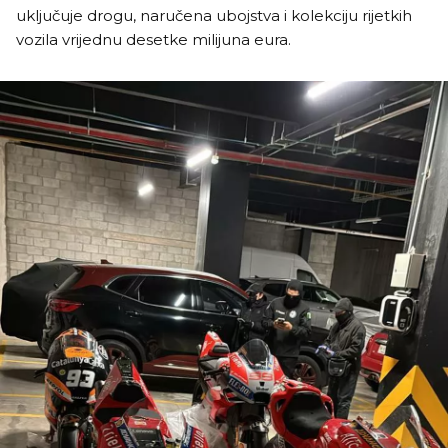
uključuje drogu, naručena ubojstva i kolekciju rijetkih
vozila vrijednu desetke milijuna eura.