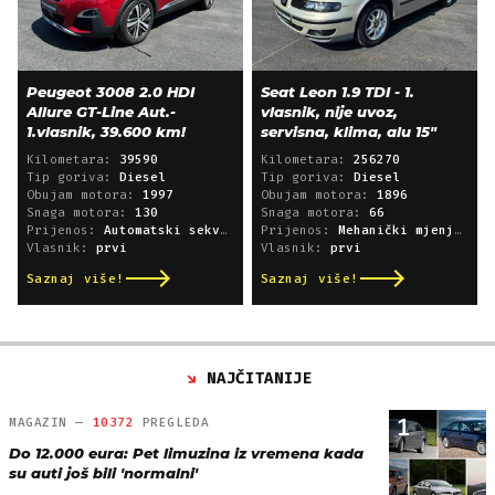
Peugeot 3008 2.0 HDI
Seat Leon 1.9 TDI - 1.
Allure GT-Line Aut.-
vlasnik, nije uvoz,
1.vlasnik, 39.600 km!
servisna, klima, alu 15"
Kilometara:
39590
Kilometara:
256270
Tip goriva:
Diesel
Tip goriva:
Diesel
Obujam motora:
1997
Obujam motora:
1896
Snaga motora:
130
Snaga motora:
66
Prijenos:
Automatski sekvencijski
Prijenos:
Mehanički mjenjač
Vlasnik:
prvi
Vlasnik:
prvi
Saznaj više!
Saznaj više!
NAJČITANIJE
1
MAGAZIN —
10372
PREGLEDA
Do 12.000 eura: Pet limuzina iz vremena kada
su auti još bili 'normalni'