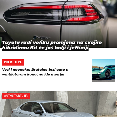
Toyota radi veliku promjenu na svojim
hibridima: Bit će još bolji i jeftiniji
PREMIJERA
Vozi i naopako: Brutalno brzi auto s
ventilatorom konačno ide u seriju
AUTOSTART.HR