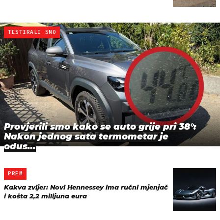
TESTIRALI SMO
Provjerili smo kako se auto grije pri 38°:
Nakon jednog sata termometar je
odus…
PREM
Kakva zvijer: Novi Hennessey ima ručni mjenjač
i košta 2,2 milijuna eura