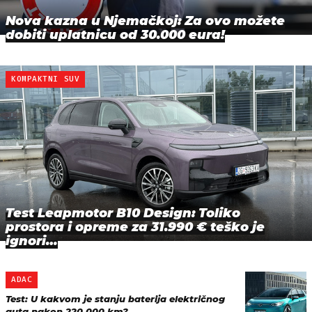
Nova kazna u Njemačkoj: Za ovo možete
dobiti uplatnicu od 30.000 eura!
KOMPAKTNI SUV
Test Leapmotor B10 Design: Toliko
prostora i opreme za 31.990 € teško je
ignori…
ADAC
Test: U kakvom je stanju baterija električnog
auta nakon 220.000 km?