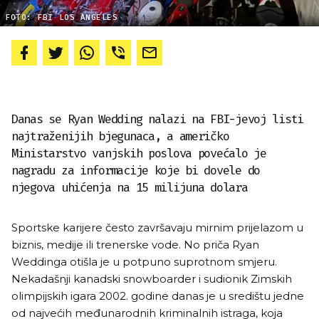
FOTO: FBI LOS ANGELES
Danas se Ryan Wedding nalazi na FBI-jevoj listi
najtraženijih bjegunaca, a američko
Ministarstvo vanjskih poslova povećalo je
nagradu za informacije koje bi dovele do
njegova uhićenja na 15 milijuna dolara
Sportske karijere često završavaju mirnim prijelazom u
biznis, medije ili trenerske vode. No priča Ryan
Weddinga otišla je u potpuno suprotnom smjeru.
Nekadašnji kanadski snowboarder i sudionik Zimskih
olimpijskih igara 2002. godine danas je u središtu jedne
od najvećih međunarodnih kriminalnih istraga, koja