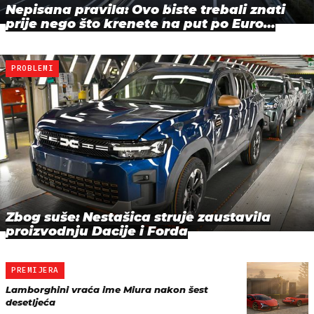
Nepisana pravila: Ovo biste trebali znati
prije nego što krenete na put po Euro…
PROBLEMI
Zbog suše: Nestašica struje zaustavila
proizvodnju Dacije i Forda
PREMIJERA
Lamborghini vraća ime Miura nakon šest
desetljeća