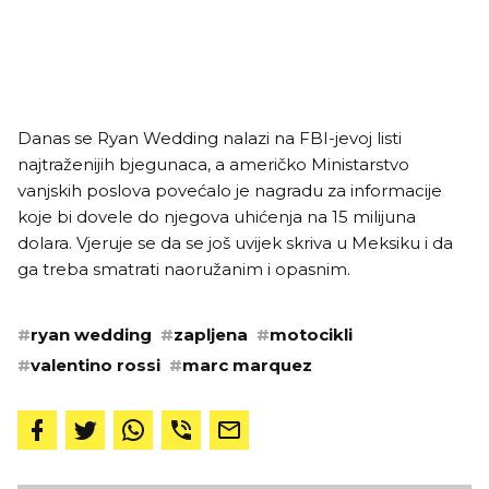
Danas se Ryan Wedding nalazi na FBI-jevoj listi
najtraženijih bjegunaca, a američko Ministarstvo
vanjskih poslova povećalo je nagradu za informacije
koje bi dovele do njegova uhićenja na 15 milijuna
dolara. Vjeruje se da se još uvijek skriva u Meksiku i da
ga treba smatrati naoružanim i opasnim.
#
ryan wedding
#
zapljena
#
motocikli
#
valentino rossi
#
marc marquez