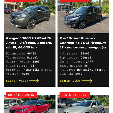
Peugeot 5008 1.5 BlueHDI
Ford Grand Tourneo
Allure - 7 sjedala, kamera,
Connect 1.5 TDCi Titanium
alu 18, 66.000 km
L2 - panorama, navigacija
Kilometara:
66400
Kilometara:
83400
Tip goriva:
Diesel
Tip goriva:
Diesel
Obujam motora:
1499
Obujam motora:
1499
Snaga motora:
96
Snaga motora:
88
Prijenos:
Mehanički mjenjač
Prijenos:
Mehanički mjenjač
Vlasnik:
None
Vlasnik:
None
Saznaj više!
Saznaj više!
GODIŠTE: 2018.
GODIŠTE: 2005.