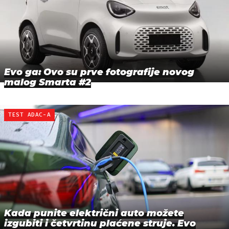
Evo ga: Ovo su prve fotografije novog
malog Smarta #2
TEST ADAC-A
Kada punite električni auto možete
izgubiti i četvrtinu plaćene struje. Evo