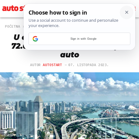
POČETNA
OFF
900 PREGLEDA
U ovoj državi morate platiti
Sign in with Google
72.000 eura ako želite kupiti
auto
AUTOR
AUTOSTART
07. LISTOPADA 2023.