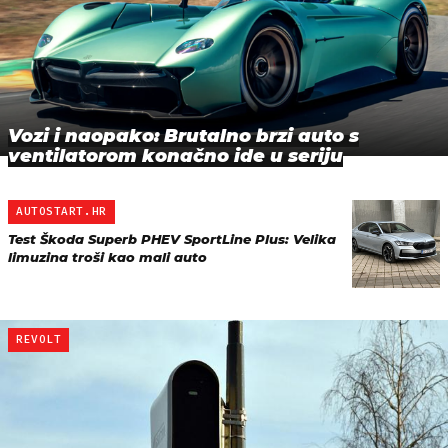
Vozi i naopako: Brutalno brzi auto s
ventilatorom konačno ide u seriju
AUTOSTART.HR
Test Škoda Superb PHEV SportLine Plus: Velika
limuzina troši kao mali auto
REVOLT