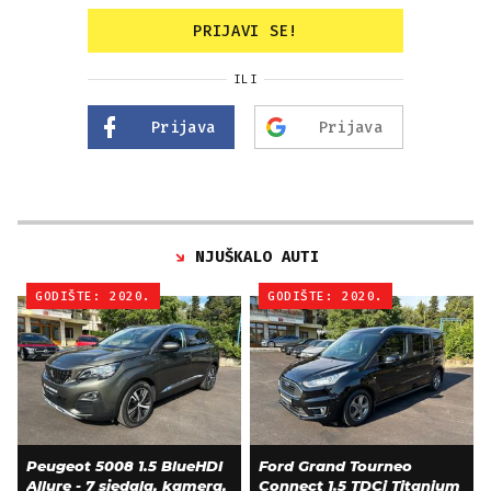
PRIJAVI SE!
ILI
Prijava
Prijava
NJUŠKALO AUTI
GODIŠTE: 2020.
GODIŠTE: 2020.
Peugeot 5008 1.5 BlueHDI
Ford Grand Tourneo
Allure - 7 sjedala, kamera,
Connect 1.5 TDCi Titanium