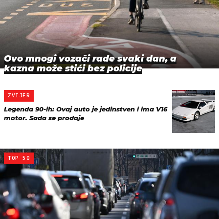
Ovo mnogi vozači rade svaki dan, a
kazna može stići bez policije
ZVIJER
Legenda 90-ih: Ovaj auto je jedinstven i ima V16
motor. Sada se prodaje
TOP 50