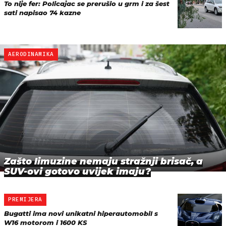
To nije fer: Policajac se prerušio u grm i za šest
sati napisao 74 kazne
AERODINAMIKA
Zašto limuzine nemaju stražnji brisač, a
SUV-ovi gotovo uvijek imaju?
PREMIJERA
Bugatti ima novi unikatni hiperautomobil s
W16 motorom i 1600 KS