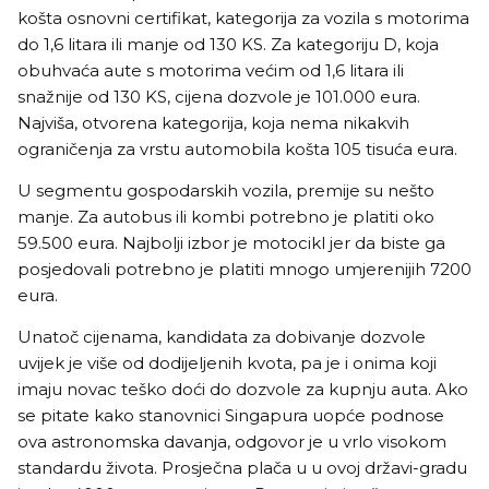
košta osnovni certifikat, kategorija za vozila s motorima
do 1,6 litara ili manje od 130 KS. Za kategoriju D, koja
obuhvaća aute s motorima većim od 1,6 litara ili
snažnije od 130 KS, cijena dozvole je 101.000 eura.
Najviša, otvorena kategorija, koja nema nikakvih
ograničenja za vrstu automobila košta 105 tisuća eura.
U segmentu gospodarskih vozila, premije su nešto
manje. Za autobus ili kombi potrebno je platiti oko
59.500 eura. Najbolji izbor je motocikl jer da biste ga
posjedovali potrebno je platiti mnogo umjerenijih 7200
eura.
Unatoč cijenama, kandidata za dobivanje dozvole
uvijek je više od dodijeljenih kvota, pa je i onima koji
imaju novac teško doći do dozvole za kupnju auta. Ako
se pitate kako stanovnici Singapura uopće podnose
ova astronomska davanja, odgovor je u vrlo visokom
standardu života. Prosječna plača u u ovoj državi-gradu