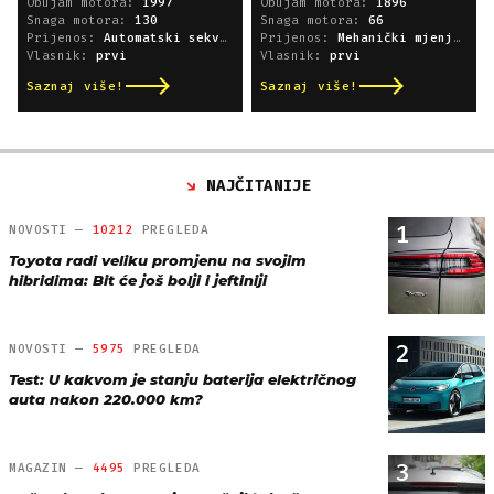
Obujam motora:
1997
Obujam motora:
1896
Snaga motora:
130
Snaga motora:
66
Prijenos:
Automatski sekvencijski
Prijenos:
Mehanički mjenjač
Vlasnik:
prvi
Vlasnik:
prvi
Saznaj više!
Saznaj više!
NAJČITANIJE
1
NOVOSTI —
10212
PREGLEDA
Toyota radi veliku promjenu na svojim
hibridima: Bit će još bolji i jeftiniji
2
NOVOSTI —
5975
PREGLEDA
Test: U kakvom je stanju baterija električnog
auta nakon 220.000 km?
3
MAGAZIN —
4495
PREGLEDA