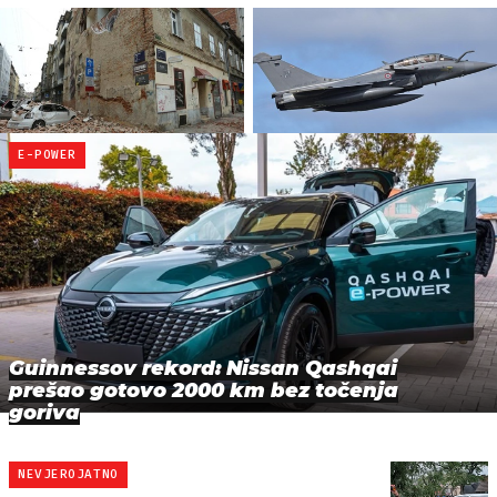
E-POWER
Guinnessov rekord: Nissan Qashqai
prešao gotovo 2000 km bez točenja
goriva
NEVJEROJATNO