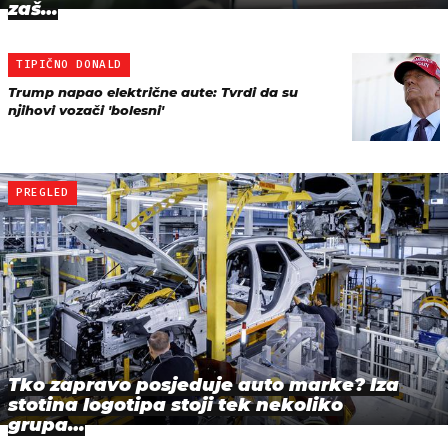
zaš…
TIPIČNO DONALD
Trump napao električne aute: Tvrdi da su
njihovi vozači 'bolesni'
PREGLED
Tko zapravo posjeduje auto marke? Iza
stotina logotipa stoji tek nekoliko
grupa…