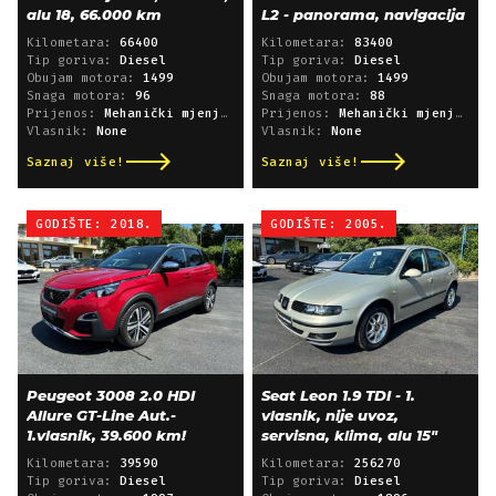
alu 18, 66.000 km
L2 - panorama, navigacija
Kilometara:
66400
Kilometara:
83400
Tip goriva:
Diesel
Tip goriva:
Diesel
Obujam motora:
1499
Obujam motora:
1499
Snaga motora:
96
Snaga motora:
88
Prijenos:
Mehanički mjenjač
Prijenos:
Mehanički mjenjač
Vlasnik:
None
Vlasnik:
None
Saznaj više!
Saznaj više!
GODIŠTE: 2018.
GODIŠTE: 2005.
Peugeot 3008 2.0 HDI
Seat Leon 1.9 TDI - 1.
Allure GT-Line Aut.-
vlasnik, nije uvoz,
1.vlasnik, 39.600 km!
servisna, klima, alu 15"
Kilometara:
39590
Kilometara:
256270
Tip goriva:
Diesel
Tip goriva:
Diesel