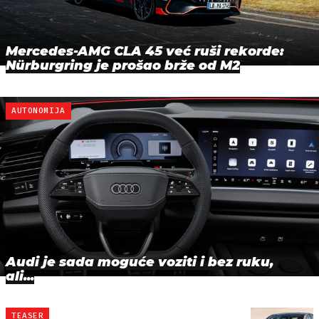
Mercedes-AMG CLA 45 već ruši rekorde:
Nürburgring je prošao brže od M2
AUTONOMIJA
Audi je sada moguće voziti i bez ruku,
ali...
TEASER