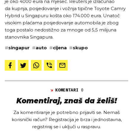
je oko 4000 eura na mjesec. Reuters je izračunao
da kupnja, posjedovanje i vožnja tipične Toyote Camry
Hybrid u Singapuru košta oko 174.000 eura. Unatoč
visokim plaćama posjedovanje automobila je zbog
toga postalo nedostižno za mnoge od 5,5 milijuna
stanovnika Singapura.
#
singapur
#
auto
#
cijena
#
skupo
KOMENTARI
0
Komentiraj, znaš da želiš!
Za komentiranje je potrebno prijaviti se. Nemaš
korisnički račun? Registracija je brza i jednostavna,
registriraj se i uključi u raspravu.