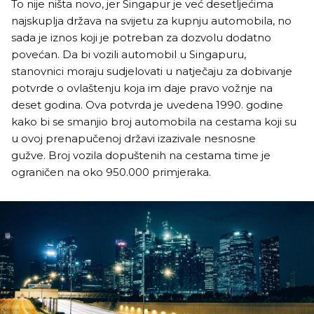
To nije ništa novo, jer Singapur je već desetljećima
najskuplja država na svijetu za kupnju automobila, no
sada je iznos koji je potreban za dozvolu dodatno
povećan. Da bi vozili automobil u Singapuru,
stanovnici moraju sudjelovati u natječaju za dobivanje
potvrde o ovlaštenju koja im daje pravo vožnje na
deset godina. Ova potvrda je uvedena 1990. godine
kako bi se smanjio broj automobila na cestama koji su
u ovoj prenapučenoj državi izazivale nesnosne
gužve. Broj vozila dopuštenih na cestama time je
ograničen na oko 950.000 primjeraka.