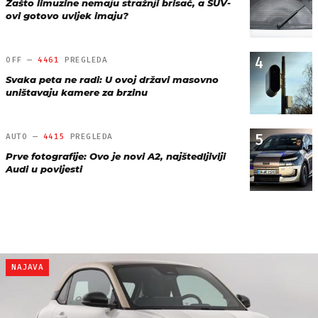
Zašto limuzine nemaju stražnji brisač, a SUV-
ovi gotovo uvijek imaju?
4
OFF —
4461
PREGLEDA
Svaka peta ne radi: U ovoj državi masovno
uništavaju kamere za brzinu
5
AUTO —
4415
PREGLEDA
Prve fotografije: Ovo je novi A2, najštedljiviji
Audi u povijesti
NAJAVA