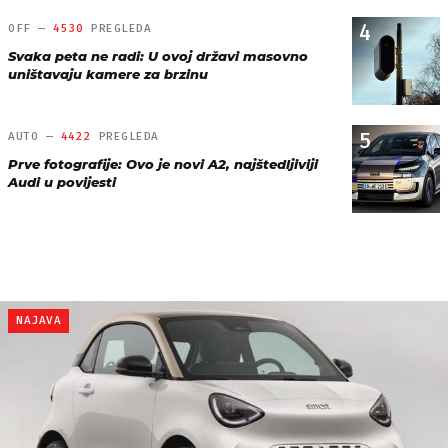
4
OFF —
4530
PREGLEDA
Svaka peta ne radi: U ovoj državi masovno
uništavaju kamere za brzinu
5
AUTO —
4422
PREGLEDA
Prve fotografije: Ovo je novi A2, najštedljiviji
Audi u povijesti
NAJAVA