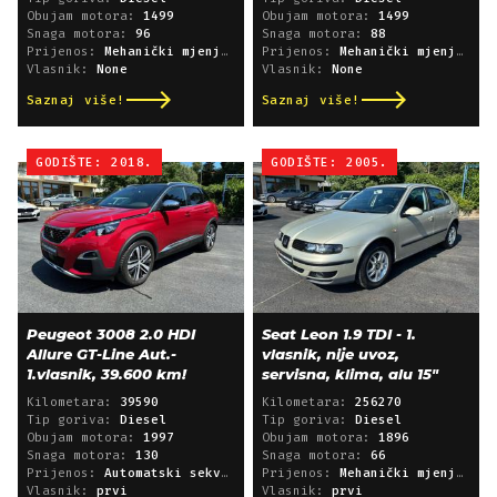
Obujam motora:
1499
Obujam motora:
1499
Snaga motora:
96
Snaga motora:
88
Prijenos:
Mehanički mjenjač
Prijenos:
Mehanički mjenjač
Vlasnik:
None
Vlasnik:
None
Saznaj više!
Saznaj više!
GODIŠTE: 2018.
GODIŠTE: 2005.
Peugeot 3008 2.0 HDI
Seat Leon 1.9 TDI - 1.
Allure GT-Line Aut.-
vlasnik, nije uvoz,
1.vlasnik, 39.600 km!
servisna, klima, alu 15"
Kilometara:
39590
Kilometara:
256270
Tip goriva:
Diesel
Tip goriva:
Diesel
Obujam motora:
1997
Obujam motora:
1896
Snaga motora:
130
Snaga motora:
66
Prijenos:
Automatski sekvencijski
Prijenos:
Mehanički mjenjač
Vlasnik:
prvi
Vlasnik:
prvi