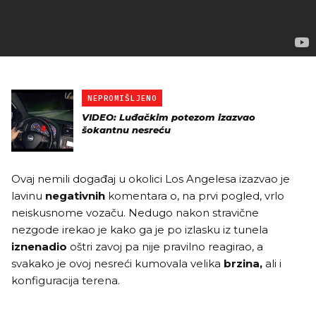
NEPROMIŠLJENO
VIDEO: Luđačkim potezom izazvao
šokantnu nesreću
Ovaj nemili događaj u okolici Los Angelesa izazvao je
lavinu
negativnih
komentara o, na prvi pogled, vrlo
neiskusnome vozaču. Nedugo nakon stravične
nezgode irekao je kako ga je po izlasku iz tunela
iznenadio
oštri zavoj pa nije pravilno reagirao, a
svakako je ovoj nesreći kumovala velika
brzina,
ali i
konfiguracija terena.