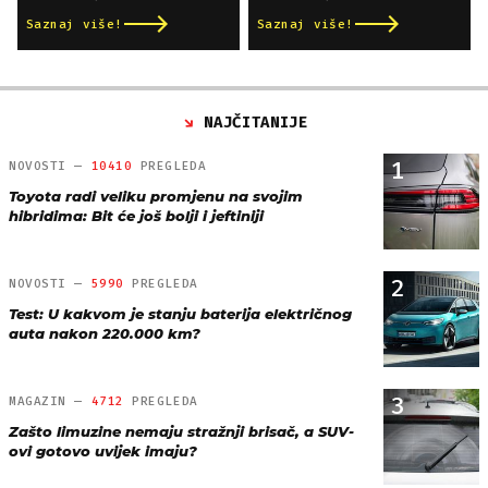
Saznaj više!
Saznaj više!
NAJČITANIJE
1
NOVOSTI —
10410
PREGLEDA
Toyota radi veliku promjenu na svojim
hibridima: Bit će još bolji i jeftiniji
2
NOVOSTI —
5990
PREGLEDA
Test: U kakvom je stanju baterija električnog
auta nakon 220.000 km?
3
MAGAZIN —
4712
PREGLEDA
Zašto limuzine nemaju stražnji brisač, a SUV-
ovi gotovo uvijek imaju?