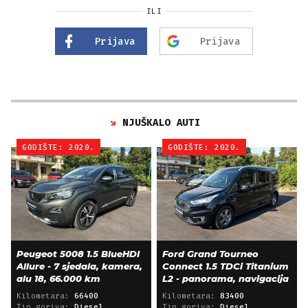
ILI
Prijava
Prijava
NJUŠKALO AUTI
GODIŠTE: 2020.
GODIŠTE: 2020.
Peugeot 5008 1.5 BlueHDI
Ford Grand Tourneo
Allure - 7 sjedala, kamera,
Connect 1.5 TDCi Titanium
alu 18, 66.000 km
L2 - panorama, navigacija
Kilometara:
66400
Kilometara:
83400
Tip goriva:
Diesel
Tip goriva:
Diesel