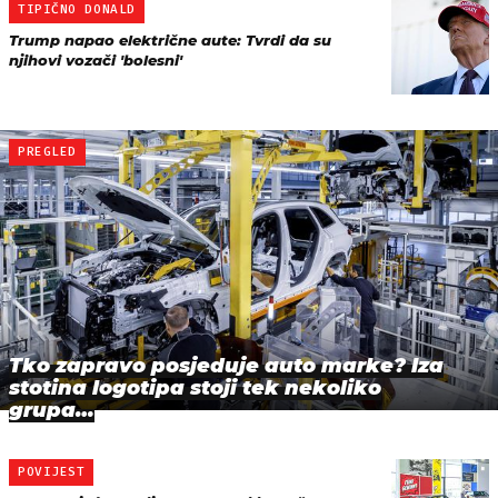
TIPIČNO DONALD
Trump napao električne aute: Tvrdi da su
njihovi vozači 'bolesni'
PREGLED
Tko zapravo posjeduje auto marke? Iza
stotina logotipa stoji tek nekoliko
grupa…
POVIJEST