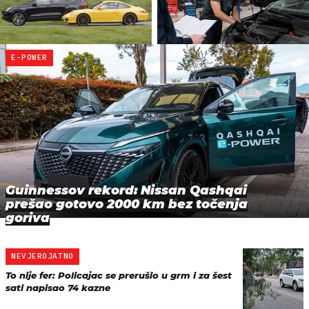
E-POWER
Guinnessov rekord: Nissan Qashqai
prešao gotovo 2000 km bez točenja
goriva
NEVJEROJATNO
To nije fer: Policajac se prerušio u grm i za šest
sati napisao 74 kazne