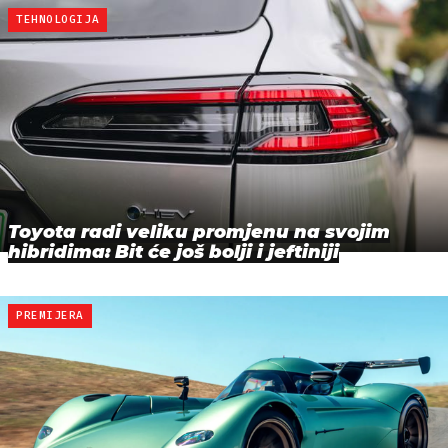
TEHNOLOGIJA
Toyota radi veliku promjenu na svojim
hibridima: Bit će još bolji i jeftiniji
PREMIJERA