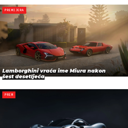
PREMIJERA
Lamborghini vraća ime Miura nakon
šest desetljeća
PREM