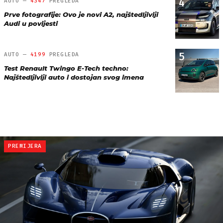
4
AUTO —
4347
PREGLEDA
Prve fotografije: Ovo je novi A2, najštedljiviji
Audi u povijesti
5
AUTO —
4199
PREGLEDA
Test Renault Twingo E-Tech techno:
Najštedljiviji auto i dostojan svog imena
PREMIJERA