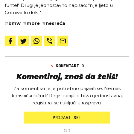
funte!" Drugi je jednostavno napisao: "nije ljeto u
Cornwallu dok..."
#
bmw
#
more
#
nesreća
KOMENTARI
0
Komentiraj, znaš da želiš!
Za komentiranje je potrebno prijaviti se. Nemaš
korisnički račun? Registracija je brza i jednostavna,
registriraj se i uključi u raspravu.
PRIJAVI SE!
ILI