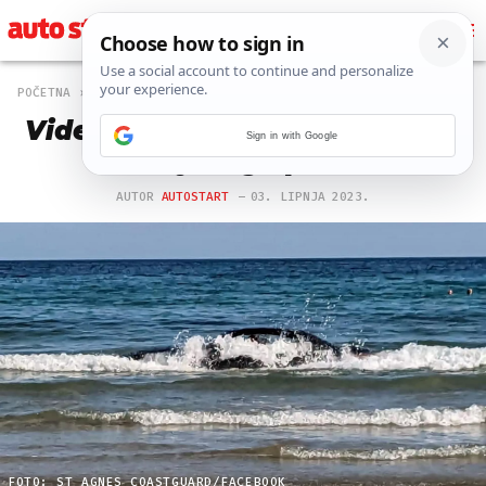
POČETNA
OFF
301 PREGLEDA
Video: Parkirao BMW na plaži,
Sign in with Google
odnijela ga plima
AUTOR
AUTOSTART
03. LIPNJA 2023.
FOTO: ST AGNES COASTGUARD/FACEBOOK