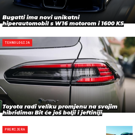
Bugatti ima novi unikatni
hiperautomobil s W16 motorom i 1600 KS
TEHNOLOGIJA
Toyota radi veliku promjenu na svojim
hibridima: Bit će još bolji i jeftiniji
PREMIJERA