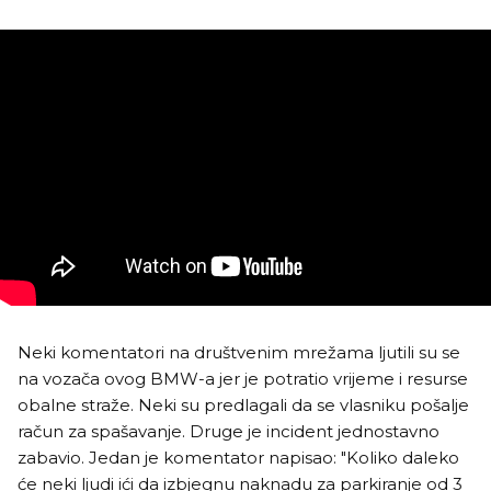
Neki komentatori na društvenim mrežama ljutili su se
na vozača ovog BMW-a jer je potratio vrijeme i resurse
obalne straže. Neki su predlagali da se vlasniku pošalje
račun za spašavanje. Druge je incident jednostavno
zabavio. Jedan je komentator napisao: "Koliko daleko
će neki ljudi ići da izbjegnu naknadu za parkiranje od 3