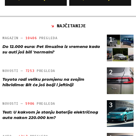
NAJČITANIJE
1
MAGAZIN —
10406
PREGLEDA
Do 12.000 eura: Pet limuzina iz vremena kada
su auti još bili 'normalni'
2
NOVOSTI —
7253
PREGLEDA
Toyota radi veliku promjenu na svojim
hibridima: Bit će još bolji i jeftiniji
3
NOVOSTI —
5906
PREGLEDA
Test: U kakvom je stanju baterija električnog
auta nakon 220.000 km?