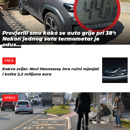
Provjerili smo kako se auto grije pri 38°:
Nakon jednog sata termometar je
odus…
PREM
Kakva zvijer: Novi Hennessey ima ručni mjenjač
i košta 2,2 milijuna eura
OPREZ