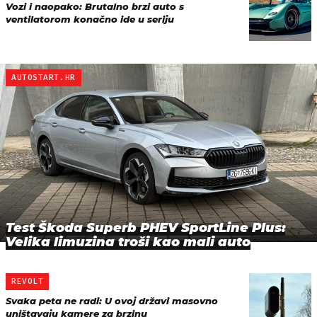
Vozi i naopako: Brutalno brzi auto s
ventilatorom konačno ide u seriju
AUTOSTART.HR
Test Škoda Superb PHEV SportLine Plus:
Velika limuzina troši kao mali auto
REVOLT
Svaka peta ne radi: U ovoj državi masovno
uništavaju kamere za brzinu