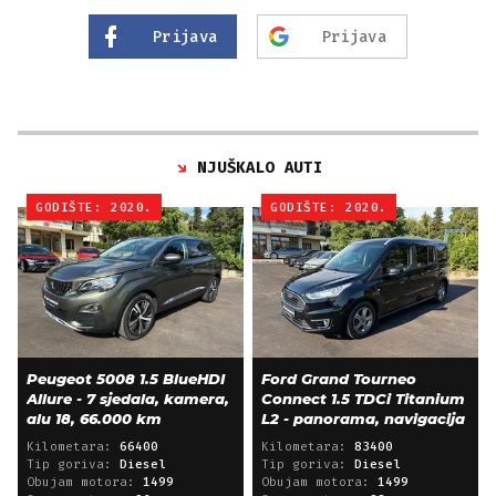
Prijava
Prijava
NJUŠKALO AUTI
GODIŠTE: 2020.
GODIŠTE: 2020.
Peugeot 5008 1.5 BlueHDI
Ford Grand Tourneo
Allure - 7 sjedala, kamera,
Connect 1.5 TDCi Titanium
alu 18, 66.000 km
L2 - panorama, navigacija
Kilometara:
66400
Kilometara:
83400
Tip goriva:
Diesel
Tip goriva:
Diesel
Obujam motora:
1499
Obujam motora:
1499