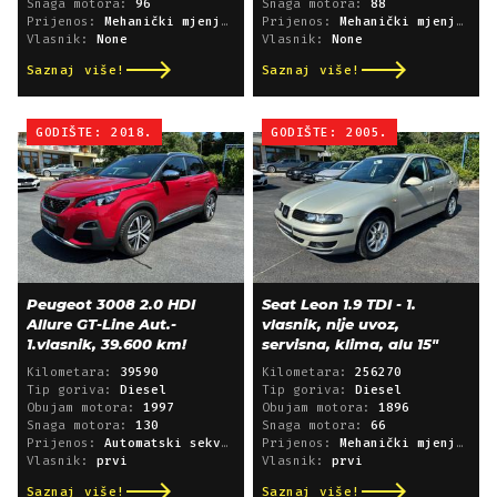
Snaga motora:
96
Snaga motora:
88
Prijenos:
Mehanički mjenjač
Prijenos:
Mehanički mjenjač
Vlasnik:
None
Vlasnik:
None
Saznaj više!
Saznaj više!
GODIŠTE: 2018.
GODIŠTE: 2005.
Peugeot 3008 2.0 HDI
Seat Leon 1.9 TDI - 1.
Allure GT-Line Aut.-
vlasnik, nije uvoz,
1.vlasnik, 39.600 km!
servisna, klima, alu 15"
Kilometara:
39590
Kilometara:
256270
Tip goriva:
Diesel
Tip goriva:
Diesel
Obujam motora:
1997
Obujam motora:
1896
Snaga motora:
130
Snaga motora:
66
Prijenos:
Automatski sekvencijski
Prijenos:
Mehanički mjenjač
Vlasnik:
prvi
Vlasnik:
prvi
Saznaj više!
Saznaj više!