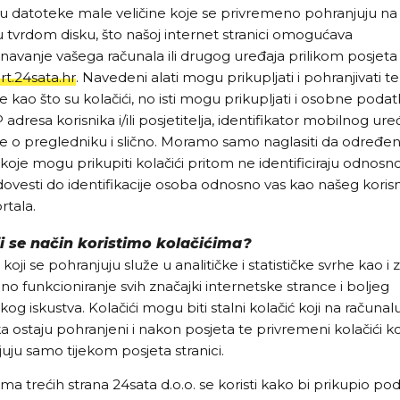
u datoteke male veličine koje se privremeno pohranjuju na
tvrdom disku, što našoj internet stranici omogućava
avanje vašega računala ili drugog uređaja prilikom posjeta s
rt.24sata.hr
. Navedeni alati mogu prikupljati i pohranjivati t
 kao što su kolačići, no isti mogu prikupljati i osobne poda
P adresa korisnika i/ili posjetitelja, identifikator mobilnog ure
 o pregledniku i slično. Moramo samo naglasiti da određen
koje mogu prikupiti kolačići pritom ne identificiraju odnosn
vesti do identifikacije osoba odnosno vas kao našeg koris
tala.
i se način koristimo kolačićima?
 koji se pohranjuju služe u analitičke i statističke svrhe kao i 
no funkcioniranje svih značajki internetske strance i boljeg
kog iskustva. Kolačići mogu biti stalni kolačić koji na računal
ka ostaju pohranjeni i nakon posjeta te privremeni kolačići ko
uju samo tijekom posjeta stranici.
ima trećih strana 24sata d.o.o. se koristi kako bi prikupio po