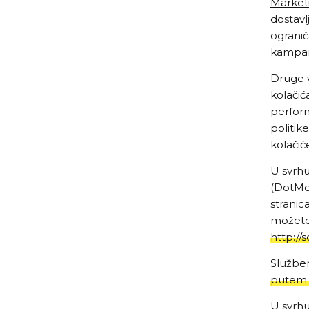
Marketi
dostavl
ogranič
kampan
Druge v
kolačić
perform
politike
kolačić
U svrhu
(DotMet
stranic
možete 
http://
Služben
putem 
U svrhu