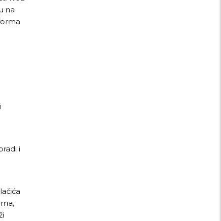
u na
tforma
i
radi i
lačića
ama,
ži