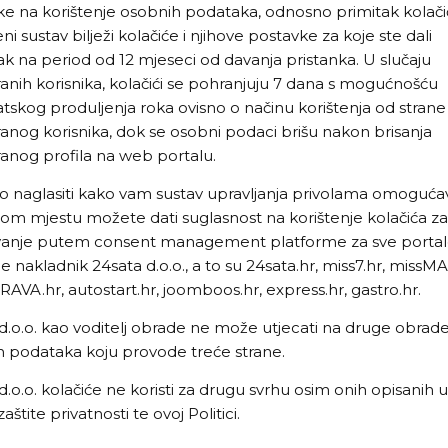
ke na korištenje osobnih podataka, odnosno primitak kolači
i sustav bilježi kolačiće i njihove postavke za koje ste dali
ak na period od 12 mjeseci od davanja pristanka. U slučaju
iranih korisnika, kolačići se pohranjuju 7 dana s mogućnošću
skog produljenja roka ovisno o načinu korištenja od strane
iranog korisnika, dok se osobni podaci brišu nakon brisanja
iranog profila na web portalu.
 naglasiti kako vam sustav upravljanja privolama omoguća
om mjestu možete dati suglasnost na korištenje kolačića za
vanje putem consent management platforme za sve porta
je nakladnik 24sata d.o.o., a to su 24sata.hr, miss7.hr, missM
AVA.hr, autostart.hr, joomboos.hr, express.hr, gastro.hr.
d.o.o. kao voditelj obrade ne može utjecati na druge obrad
 podataka koju provode treće strane.
d.o.o. kolačiće ne koristi za drugu svrhu osim onih opisanih u
 zaštite privatnosti te ovoj Politici.