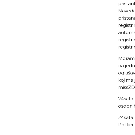
pristan
Naveden
pristan
registr
automat
registr
registr
Moramo
na jedn
oglaša
kojima 
missZDR
24sata 
osobnih
24sata 
Politici