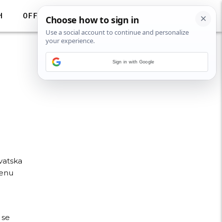
H
OFF
Sign in with Google
rvatska
denu
 se