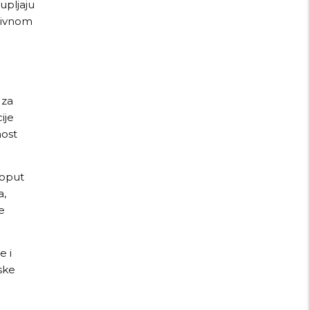
upljaju
ativnom
 za
ije
nost
poput
a,
e
 i
ske