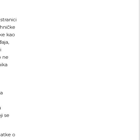
tranici
ehničke
tke kao
đaja,
i
o ne
nika
za
u
ji se
datke o