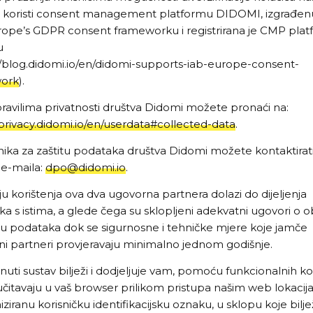
ja koristi consent management platformu DIDOMI, izgrađen
ope’s GDPR consent frameworku i registrirana je CMP pla
u
//blog.didomi.io/en/didomi-supports-iab-europe-consent-
ork
).
pravilima privatnosti društva Didomi možete pronaći na:
/privacy.didomi.io/en/userdata#collected-data
.
ika za zaštitu podataka društva Didomi možete kontaktirat
e-maila:
dpo@didomi.io
.
ju korištenja ova dva ugovorna partnera dolazi do dijeljenja
a s istima, a glede čega su sklopljeni adekvatni ugovori o ob
nju podataka dok se sigurnosne i tehničke mjere koje jamče
i partneri provjeravaju minimalno jednom godišnje.
ti sustav bilježi i dodjeljuje vam, pomoću funkcionalnih ko
 učitavaju u vaš browser prilikom pristupa našim web lokacij
ziranu korisničku identifikacijsku oznaku, u sklopu koje bilje