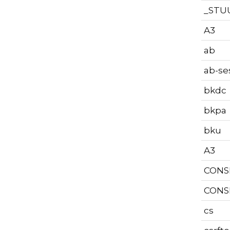
_STU
A3
ab
ab-se
bkdc
bkpa
bku
A3
CONS
CONS
cs