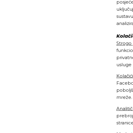
posjeće
uključu
sustavu
analizi
Kolači
Strogo 
funkcio
privatn
usluge 
Kolačić
Faceboo
poboljš
mreže.
Analitič
prebroj
stranice