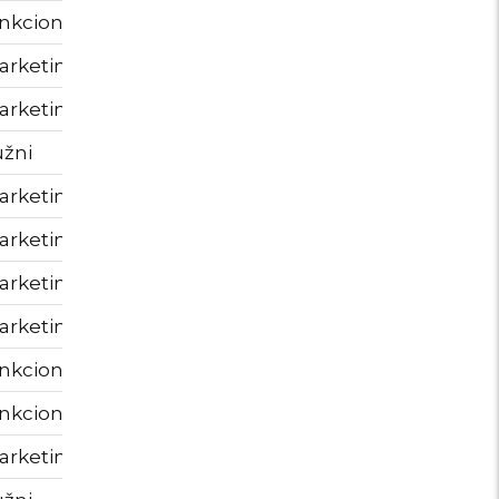
nkcionalni
autostart.24sata.hr
365
rketinški
.yahoo.com
365
rketinški
.yahoo.com
365
žni
autostart.24sata.hr
30 minu
rketinški
.bluekai.com
180
rketinški
.bluekai.com
180
rketinški
.bluekai.com
180
rketinški
.adform.net
31
nkcionalni
.google.hr
6289
nkcionalni
.google.com
6289
rketinški
.teads.tv
30