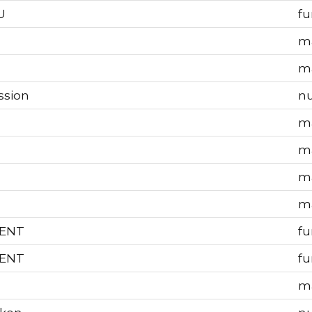
U
fu
ma
ma
ssion
nu
ma
ma
ma
ma
ENT
fu
ENT
fu
ma