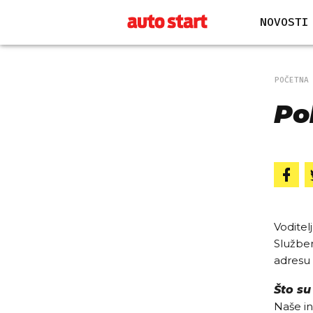
NOVOSTI
POČETNA
Po
Voditel
Služben
adresu 
Što su
Naše in