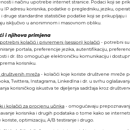
nosti i načinu upotrebe internet stranice. Podaci koji se prik
ju IP adresu korisnika, podatke o pregledniku, jeziku, oper
 i druge standardne statističke podatke koji se prikupljaju i
raju isključivo u anonimnom i masovnom obliku.
ći i njihova primjena
potrebni kolačići i privremeni (session) kolačići
- potrebni su
niranje portala, preferencije jezika, autentifikaciju, preferenc
osti i dr. što omogućuje elektroničku komunikaciju i dostup
prema korisniku.
i društvenih mreža
- kolačići koje koriste društvene mreže 
ka, Twittera, Instagrama, LinkedIna i dr. u svrhu oglašavanj
anja korisničkog iskustva te dijeljenja sadržaja kroz društven
ki i kolačići za procjenu učinka
- omogućavaju prepoznavanje
avanje korisnika i drugih podataka o tome kako se internet
 koriste, optimizaciju, A/B testiranje i drugo.