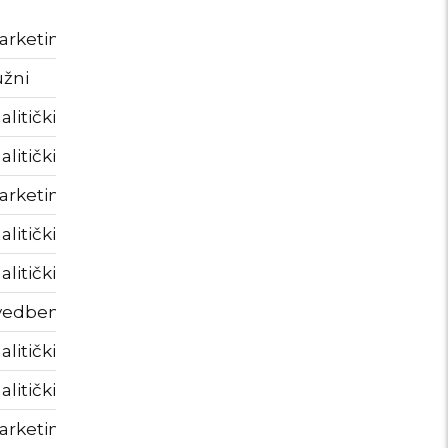
rketinški
.24sata.hr
390
žni
.24sata.hr
1000
alitički
.autostart.24sata.hr
1 minuta
alitički
.24sata.hr
1 minuta
rketinški
.24sata.hr
90
alitički
.autostart.24sata.hr
730
alitički
.24sata.hr
1 minuta
vedbeni
.24sata.hr
1 minuta
alitički
.24sata.hr
1
alitički
.autostart.24sata.hr
1
rketinški
.krxd.net
180