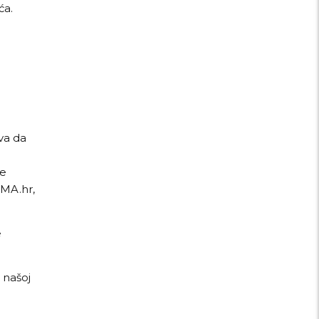
ća.
va da
le
AMA.hr,
e
 našoj