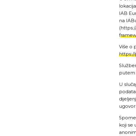
lokaci
IAB Eur
na IAB
(
https:
framew
Više o 
https:/
Služben
putem 
U sluča
podatak
dijelje
ugovorn
Spomenu
koji se
anonimi