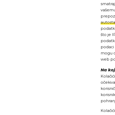
smatraj
vašemu 
prepozn
autosta
podatke
što je I
podatke
podaci 
mogu do
web por
Na koj
Kolačići
očekiva
korisnič
korisni
pohranj
Kolačić