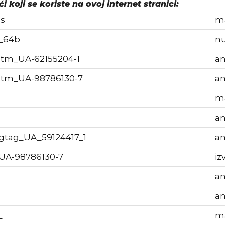
ći koji se koriste na ovoj internet stranici:
s
ma
_64b
nu
tm_UA-62155204-1
an
gtm_UA-98786130-7
an
ma
an
gtag_UA_59124417_1
an
UA-98786130-7
iz
an
an
_
ma