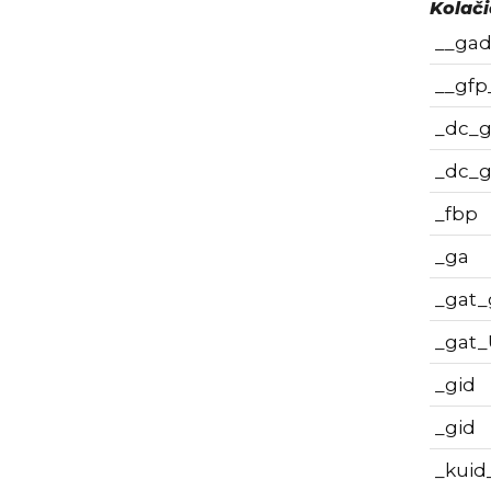
Kolači
__gad
__gfp
_dc_g
_dc_
_fbp
_ga
_gat_
_gat_
_gid
_gid
_kuid