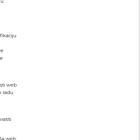
hu
fikaciju
ve
ne
osti web
m radu
atiti
aša web