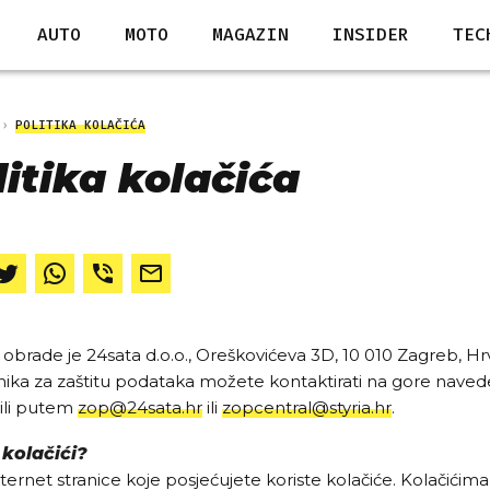
AUTO
MOTO
MAGAZIN
INSIDER
TEC
POLITIKA KOLAČIĆA
litika kolačića
j obrade je 24sata d.o.o., Oreškovićeva 3D, 10 010 Zagreb, H
ika za zaštitu podataka možete kontaktirati na gore nave
ili putem
zop@24sata.hr
ili
zopcentral@styria.hr
.
 kolačići?
ternet stranice koje posjećujete koriste kolačiće. Kolačićima