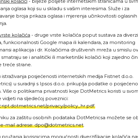
nški kolačići
- bilježe posjete internetskim stranicama u svr
janja oglasa koji su u skladu s vašim interesima. Služe i za
avanje broja prikaza oglasa i mjerenja učinkovitosti oglasnih
ja.
rste kolačića
- druge vrste kolačića poput sustava za diverzi
a, funkcionalnosti Google mapa ili kalendara, za monitoring
ansi aplikacija i dr. Kolačićima društvenih mreža u smislu o
 smatraju se i analitički ili marketinški kolačići koji zajedno či
e treće strane.
 istraživanja posjećenosti internetskih medija Fistnet d.o.o.
rics) u suradnji s Ipsos d.o.o. prikuplja podatke o posjećen
a. Više o politikama privatnosti koje DotMetrics koristi u svo
vidjeti na sljedećoj poveznici:
script.dotmetrics.net/privacy/policy_hr.pdf.
iku za zaštitu osobnih podataka DotMetricsa možete se obr
e-mail adrese:
dpo@dotmetrics.net
.
 pružanja korisnicima mogućnosti diverzifikacije kolačića n