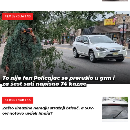
NEVJEROJATNO
To nije fer: Policajac se prerušio u grm i
za šest sati napisao 74 kazne
AERODINAMIKA
Zašto limuzine nemaju stražnji brisač, a SUV-
ovi gotovo uvijek imaju?