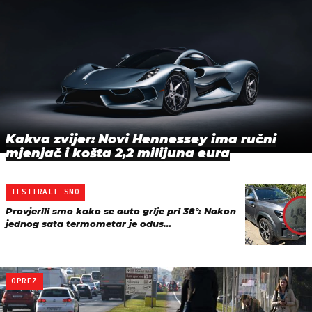
Kakva zvijer: Novi Hennessey ima ručni
mjenjač i košta 2,2 milijuna eura
TESTIRALI SMO
Provjerili smo kako se auto grije pri 38°: Nakon
jednog sata termometar je odus…
OPREZ