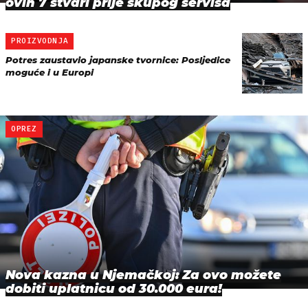
ovih 7 stvari prije skupog servisa
PROIZVODNJA
Potres zaustavio japanske tvornice: Posljedice
moguće i u Europi
OPREZ
Nova kazna u Njemačkoj: Za ovo možete
dobiti uplatnicu od 30.000 eura!