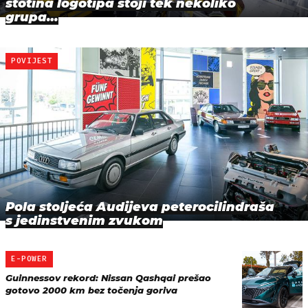
stotina logotipa stoji tek nekoliko
grupa…
POVIJEST
Pola stoljeća Audijeva peterocilindraša
s jedinstvenim zvukom
E-POWER
Guinnessov rekord: Nissan Qashqai prešao
gotovo 2000 km bez točenja goriva