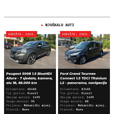
NJUŠKALO AUTI
GODIŠTE: 2020.
GODIŠTE: 2020.
Peugeot 5008 1.5 BlueHDI
Ford Grand Tourneo
Allure - 7 sjedala, kamera,
Connect 1.5 TDCi Titanium
alu 18, 66.000 km
L2 - panorama, navigacija
Kilometara:
66400
Kilometara:
83400
Tip goriva:
Diesel
Tip goriva:
Diesel
Obujam motora:
1499
Obujam motora:
1499
Snaga motora:
96
Snaga motora:
88
Prijenos:
Mehanički mjenjač
Prijenos:
Mehanički mjenjač
Vlasnik:
None
Vlasnik:
None