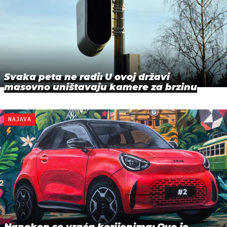
Svaka peta ne radi: U ovoj državi
masovno uništavaju kamere za brzinu
NAJAVA
Napokon se vraća korijenima: Ovo je