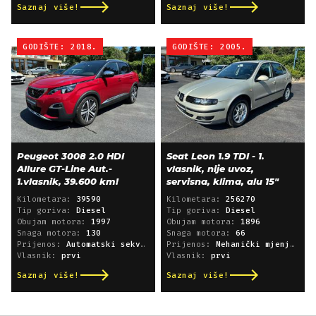
Saznaj više!
Saznaj više!
GODIŠTE: 2018.
GODIŠTE: 2005.
Peugeot 3008 2.0 HDI
Seat Leon 1.9 TDI - 1.
Allure GT-Line Aut.-
vlasnik, nije uvoz,
1.vlasnik, 39.600 km!
servisna, klima, alu 15"
Kilometara:
39590
Kilometara:
256270
Tip goriva:
Diesel
Tip goriva:
Diesel
Obujam motora:
1997
Obujam motora:
1896
Snaga motora:
130
Snaga motora:
66
Prijenos:
Automatski sekvencijski
Prijenos:
Mehanički mjenjač
Vlasnik:
prvi
Vlasnik:
prvi
Saznaj više!
Saznaj više!