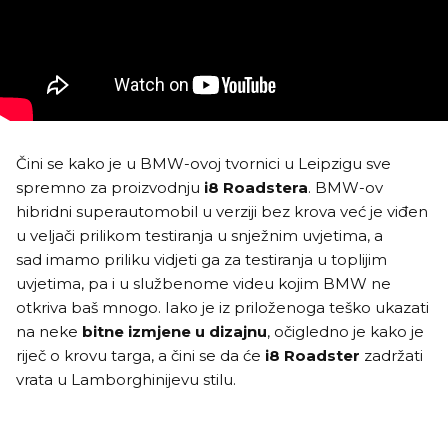
Čini se kako je u BMW-ovoj tvornici u Leipzigu sve
spremno za proizvodnju
i8 Roadstera
. BMW-ov
hibridni superautomobil u verziji bez krova već je viđen
u veljači prilikom testiranja u snježnim uvjetima, a
sad imamo priliku vidjeti ga za testiranja u toplijim
uvjetima, pa i u službenome videu kojim BMW ne
otkriva baš mnogo. Iako je iz priloženoga teško ukazati
na neke
bitne izmjene u dizajnu
, očigledno je kako je
riječ o krovu targa, a čini se da će
i8 Roadster
zadržati
vrata u Lamborghinijevu stilu.