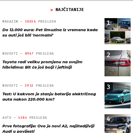
NAJČITANIJE
1
MAGAZIN —
10656
PREGLEDA
Do 12.000 eura: Pet limuzina iz vremena kada
su auti još bili 'normalni'
2
NOVOSTI —
8967
PREGLEDA
Toyota radi veliku promjenu na svojim
hibridima: Bit će još bolji i jeftiniji
3
NOVOSTI —
5932
PREGLEDA
Test: U kakvom je stanju baterija električnog
auta nakon 220.000 km?
4
AUTO —
4384
PREGLEDA
Prve fotografije: Ovo je novi A2, najštedljiviji
Audi u povijesti