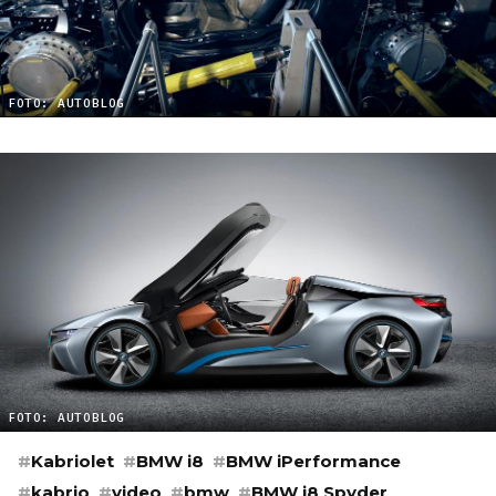
FOTO: AUTOBLOG
FOTO: AUTOBLOG
#
Kabriolet
#
BMW i8
#
BMW iPerformance
#
kabrio
#
video
#
bmw
#
BMW i8 Spyder