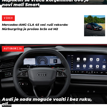
novi mali Smart
VIDEO
Mercedes-AMG CLA 45 već ruši rekorde:
Nürburgring je prošao brže od M2
AUTONOMIJA
Audi je sada moguće voziti i bez ruku,
ali...