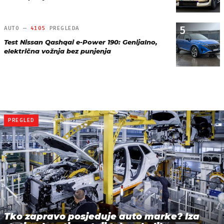
5
AUTO —
4105
PREGLEDA
Test Nissan Qashqai e-Power 190: Genijalno,
električna vožnja bez punjenja
PREGLED
Tko zapravo posjeduje auto marke? Iza