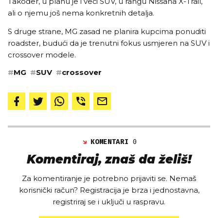
Također, u planu je i veći SUV, u rangu Nissana X-Trail,
ali o njemu još nema konkretnih detalja.
S druge strane, MG zasad ne planira kupcima ponuditi
roadster, budući da je trenutni fokus usmjeren na SUV i
crossover modele.
#
MG
#
SUV
#
crossover
KOMENTARI
0
Komentiraj, znaš da želiš!
Za komentiranje je potrebno prijaviti se. Nemaš
korisnički račun? Registracija je brza i jednostavna,
registriraj se i uključi u raspravu.