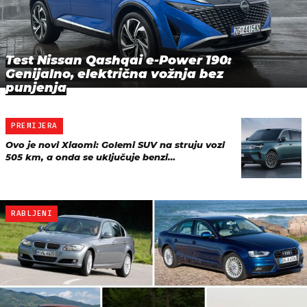
Test Nissan Qashqai e-Power 190:
Genijalno, električna vožnja bez
punjenja
PREMIJERA
Ovo je novi Xiaomi: Golemi SUV na struju vozi
505 km, a onda se uključuje benzi…
RABLJENI