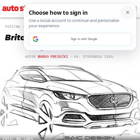
POČETNA
AUTO
1 PREGLEDA
Britanci obogaćuju ponudu: MG
Sign in with Google
najavio SUV model
AUTOR
MARKO PRESEČKI
04. STUDENOGA 2016.
FOTO: MG CARS