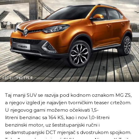
FOTO: TWITTER
Taj manji SUV se razvija pod kodnom oznakom MG ZS,
a njegov izgled je najavljen tvorničkim teaser crtežom.
U njegovog gami možemo očekivati 1,5-
litreni benzinac sa 164 KS, kao i novi 1,0-litreni
benzinski motor, uz šeststupanjski ručni i
sedamstupanjski DCT mjenjač s dvostrukom spojkom.