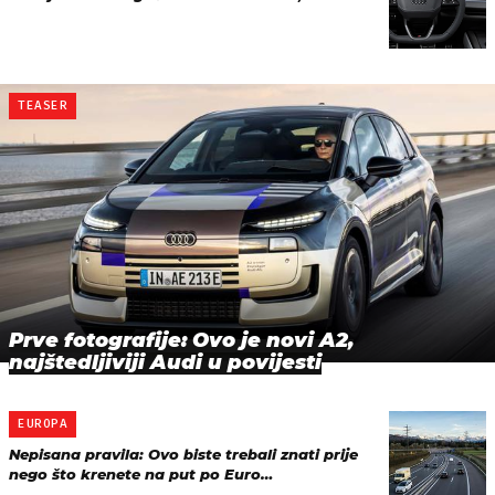
TEASER
Prve fotografije: Ovo je novi A2,
najštedljiviji Audi u povijesti
EUROPA
Nepisana pravila: Ovo biste trebali znati prije
nego što krenete na put po Euro…