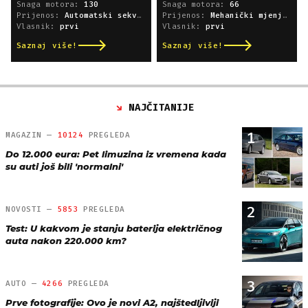
Snaga motora:
130
Snaga motora:
66
Prijenos:
Automatski sekvencijski
Prijenos:
Mehanički mjenjač
Vlasnik:
prvi
Vlasnik:
prvi
Saznaj više!
Saznaj više!
NAJČITANIJE
1
MAGAZIN —
10124
PREGLEDA
Do 12.000 eura: Pet limuzina iz vremena kada
su auti još bili 'normalni'
2
NOVOSTI —
5853
PREGLEDA
Test: U kakvom je stanju baterija električnog
auta nakon 220.000 km?
3
AUTO —
4266
PREGLEDA
Prve fotografije: Ovo je novi A2, najštedljiviji