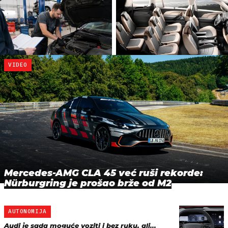
VIDEO
Mercedes-AMG CLA 45 već ruši rekorde:
Nürburgring je prošao brže od M2
AUTONOMIJA
Audi je sada moguće voziti i bez ruku, ali...