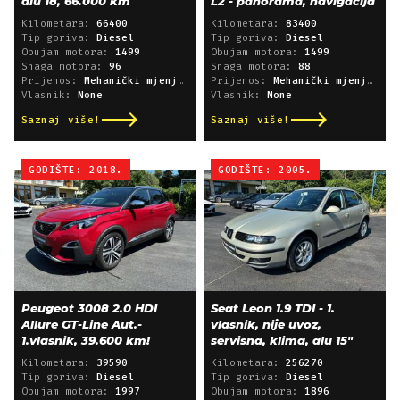
alu 18, 66.000 km
L2 - panorama, navigacija
Kilometara:
66400
Kilometara:
83400
Tip goriva:
Diesel
Tip goriva:
Diesel
Obujam motora:
1499
Obujam motora:
1499
Snaga motora:
96
Snaga motora:
88
Prijenos:
Mehanički mjenjač
Prijenos:
Mehanički mjenjač
Vlasnik:
None
Vlasnik:
None
Saznaj više!
Saznaj više!
GODIŠTE: 2018.
GODIŠTE: 2005.
Peugeot 3008 2.0 HDI
Seat Leon 1.9 TDI - 1.
Allure GT-Line Aut.-
vlasnik, nije uvoz,
1.vlasnik, 39.600 km!
servisna, klima, alu 15"
Kilometara:
39590
Kilometara:
256270
Tip goriva:
Diesel
Tip goriva:
Diesel
Obujam motora:
1997
Obujam motora:
1896