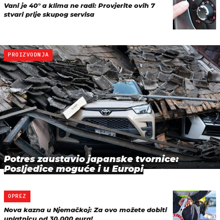
Vani je 40° a klima ne radi: Provjerite ovih 7
stvari prije skupog servisa
PROIZVODNJA
Potres zaustavio japanske tvornice:
Posljedice moguće i u Europi
OPREZ
Nova kazna u Njemačkoj: Za ovo možete dobiti
uplatnicu od 30.000 eura!