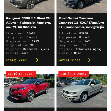
Peugeot 5008 1.5 BlueHDI
Ford Grand Tourneo
Allure - 7 sjedala, kamera,
Connect 1.5 TDCi Titanium
alu 18, 66.000 km
L2 - panorama, navigacija
Kilometara:
66400
Kilometara:
83400
Tip goriva:
Diesel
Tip goriva:
Diesel
Obujam motora:
1499
Obujam motora:
1499
Snaga motora:
96
Snaga motora:
88
Prijenos:
Mehanički mjenjač
Prijenos:
Mehanički mjenjač
Vlasnik:
None
Vlasnik:
None
Saznaj više!
Saznaj više!
GODIŠTE: 2018.
GODIŠTE: 2005.