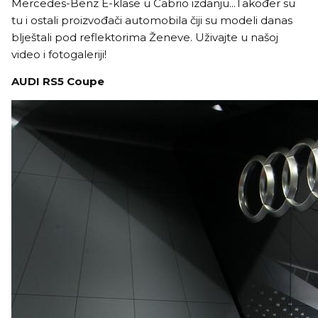
Mercedes-Benz E-klase u Cabrio izdanju...Također su
tu i ostali proizvođači automobila čiji su modeli danas
blještali pod reflektorima Ženeve. Uživajte u našoj
video i fotogaleriji!
AUDI RS5 Coupe