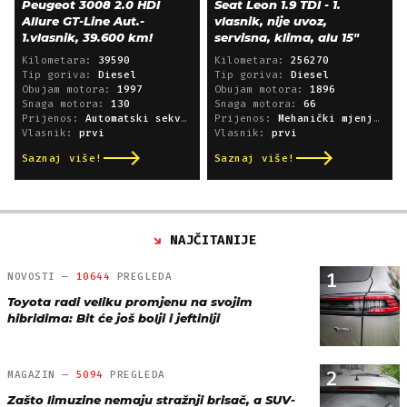
Peugeot 3008 2.0 HDI
Seat Leon 1.9 TDI - 1.
Allure GT-Line Aut.-
vlasnik, nije uvoz,
1.vlasnik, 39.600 km!
servisna, klima, alu 15"
Kilometara:
39590
Kilometara:
256270
Tip goriva:
Diesel
Tip goriva:
Diesel
Obujam motora:
1997
Obujam motora:
1896
Snaga motora:
130
Snaga motora:
66
Prijenos:
Automatski sekvencijski
Prijenos:
Mehanički mjenjač
Vlasnik:
prvi
Vlasnik:
prvi
Saznaj više!
Saznaj više!
NAJČITANIJE
1
NOVOSTI —
10644
PREGLEDA
Toyota radi veliku promjenu na svojim
hibridima: Bit će još bolji i jeftiniji
2
MAGAZIN —
5094
PREGLEDA
Zašto limuzine nemaju stražnji brisač, a SUV-