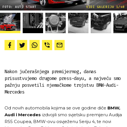
FOTO: AUTO START
VIDI GALERIJU 1/48
Nakon jučerašnjega premijernog, danas
prisustvujemo drugome press-dayu, a najveću smo
pažnju posvetili njemačkome trojstvu BMW-Audi-
Mercedes
Od novih automobila kojima se ove godine diče
BMW,
Audi i Mercedes
izdvojili smo svjetsku premijeru Audija
RS5 Coupea, BMW-ovu osvježenu Seriju 4, te novi