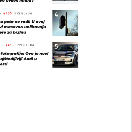
vo uvijek imaju?
4
 —
4465
PREGLEDA
a peta ne radi: U ovoj
vi masovno uništavaju
re za brzinu
5
O —
4416
PREGLEDA
 fotografije: Ovo je novi
ajštedljiviji Audi u
esti