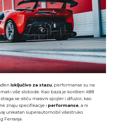
rađen
isključivo za stazu
, performanse su na
imali i više slobode. Kao baza je korišten 488
traga se ističu masivni spojler i difuzor, kao
e znaju specifikacije i
performanse
, a ni
ovaj unikatan superautomobil višestruko
g Ferrarija.