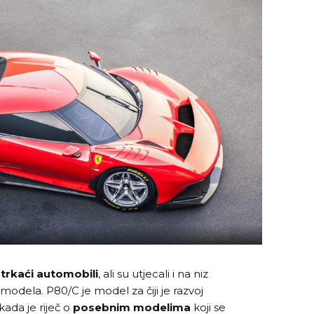
i
trkaći automobili
,
ali su utjecali i na niz
h modela. P80/C je model za čiji je razvoj
ada je riječ o
posebnim modelima
koji se