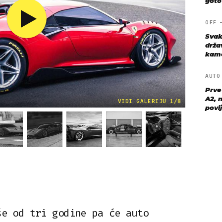
goto
OFF
Svak
drža
kame
AUT
Prve
A2, n
VIDI GALERIJU 1/8
povij
še od tri godine pa će auto