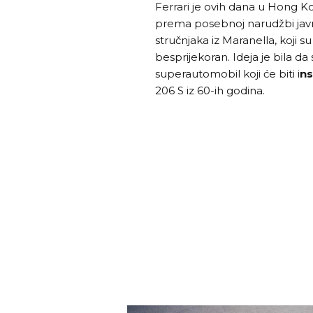
Ferrari je ovih dana u Hong K
prema posebnoj narudžbi javn
stručnjaka iz Maranella, koji 
besprijekoran. Ideja je bila d
superautomobil koji će biti i
ns
206 S iz 60-ih godina.