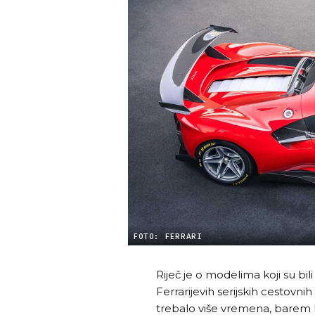
FOTO: FERRARI
Riječ je o modelima koji su bil
Ferrarijevih serijskih cestovni
trebalo više vremena, barem k