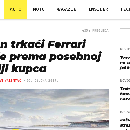
AUTO
MOTO
MAGAZIN
INSIDER
TEC
4354 PREGLEDA
n trkaći Ferrari
NOVO
je prema posebnoj
Toyo
na s
lji kupca
još bo
AN VALENTAK
26. OŽUJKA 2019.
NOVO
Test
bate
nako
MAGA
Zašt
straž