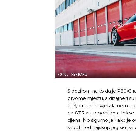
FOTO: FERRARI
S obzirom na to da je P80/C 
prvome mjestu, a dizajneri su 
GT3, prednjih svjetala nema, a s
na
GT3
automobilima. Još se n
cijena. No sigurno je kako je 
skuplji i od najskupljeg serijsko