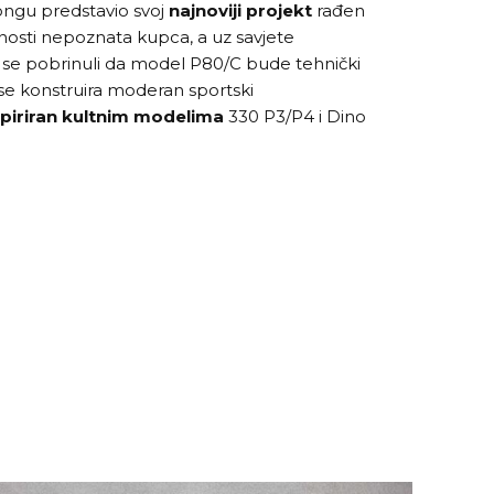
ongu predstavio svoj
najnoviji projekt
rađen
osti nepoznata kupca, a uz savjete
su se pobrinuli da model P80/C bude tehnički
a se konstruira moderan sportski
piriran kultnim modelima
330 P3/P4 i Dino