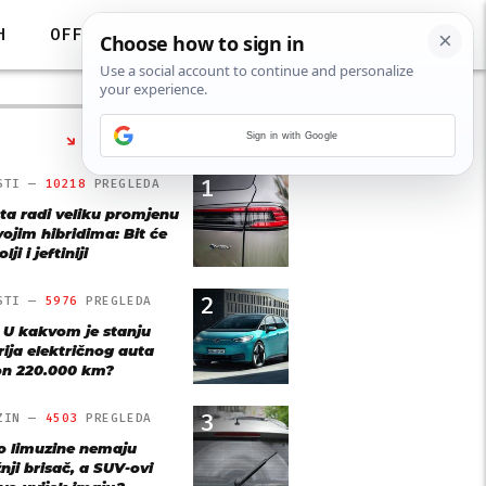
H
OFF
Sign in with Google
NAJČITANIJE
1
STI —
10218
PREGLEDA
ta radi veliku promjenu
vojim hibridima: Bit će
lji i jeftiniji
2
STI —
5976
PREGLEDA
: U kakvom je stanju
rija električnog auta
n 220.000 km?
3
ZIN —
4503
PREGLEDA
o limuzine nemaju
nji brisač, a SUV-ovi