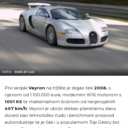
FOTO: MOMENTCAR
Prvi serijski
Veyron
na tržište je stigao tek
2006.
s
cijenom od 1.100.000 eura, modernim W16 motorom s
1001 KS
te maksimalnom brzinom od nevjerojatnih
407 km/h
. Veyron je ubrzo stekao planetarnu slavu
sloveći kao tehnološko čudo i
benchmark
proizvod
autoindustrije te je čak i u popularnom
Top Gearu
bio