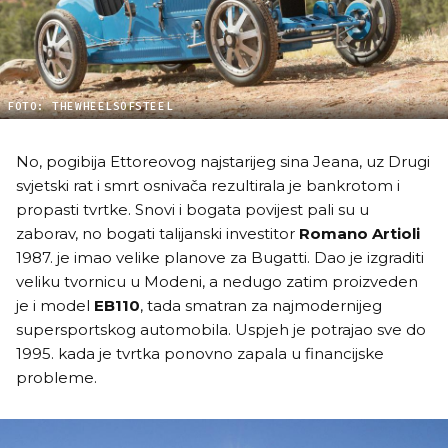
FOTO: THEWHEELSOFSTEEL
No, pogibija Ettoreovog najstarijeg sina Jeana, uz Drugi
svjetski rat i smrt osnivača rezultirala je bankrotom i
propasti tvrtke. Snovi i bogata povijest pali su u
zaborav, no bogati talijanski investitor
Romano Artioli
1987. je imao velike planove za Bugatti. Dao je izgraditi
veliku tvornicu u Modeni, a nedugo zatim proizveden
je i model
EB110
, tada smatran za najmodernijeg
supersportskog automobila. Uspjeh je potrajao sve do
1995. kada je tvrtka ponovno zapala u financijske
probleme.