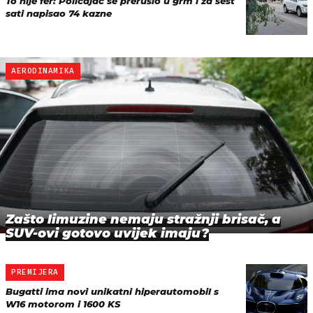
To nije fer: Policajac se prerušio u grm i za šest
sati napisao 74 kazne
AERODINAMIKA
Zašto limuzine nemaju stražnji brisač, a
SUV-ovi gotovo uvijek imaju?
PREMIJERA
Bugatti ima novi unikatni hiperautomobil s
W16 motorom i 1600 KS