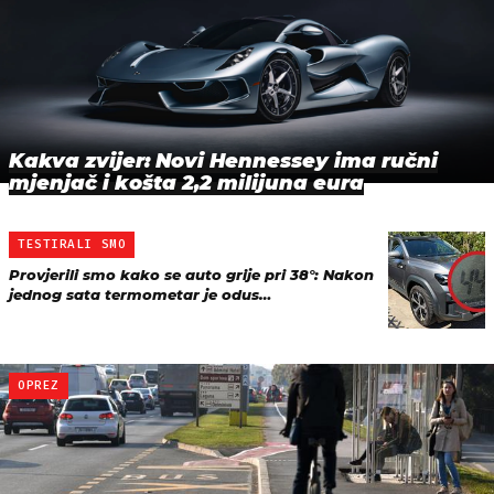
Kakva zvijer: Novi Hennessey ima ručni
mjenjač i košta 2,2 milijuna eura
TESTIRALI SMO
Provjerili smo kako se auto grije pri 38°: Nakon
jednog sata termometar je odus…
OPREZ