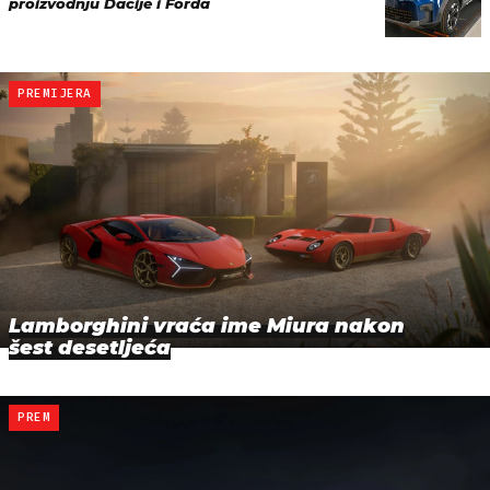
proizvodnju Dacije i Forda
PREMIJERA
Lamborghini vraća ime Miura nakon
šest desetljeća
PREM