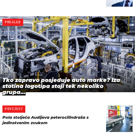
PREGLED
Tko zapravo posjeduje auto marke? Iza
stotina logotipa stoji tek nekoliko
grupa…
POVIJEST
Pola stoljeća Audijeva peterocilindraša s
jedinstvenim zvukom