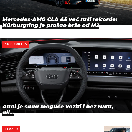
Mercedes-AMG CLA 45 već ruši rekorde:
Nürburgring je prošao brže od M2
AUTONOMIJA
Audi je sada moguće voziti i bez ruku,
ali...
TEASER