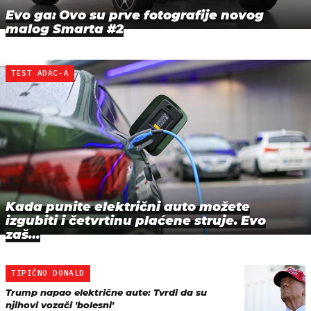
Evo ga: Ovo su prve fotografije novog
malog Smarta #2
TEST ADAC-A
Kada punite električni auto možete
izgubiti i četvrtinu plaćene struje. Evo
zaš…
TIPIČNO DONALD
Trump napao električne aute: Tvrdi da su
njihovi vozači 'bolesni'