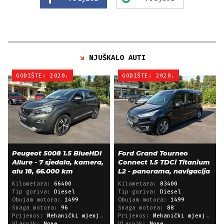
NJUŠKALO AUTI
GODIŠTE: 2020.
GODIŠTE: 2020.
Peugeot 5008 1.5 BlueHDI
Ford Grand Tourneo
Allure - 7 sjedala, kamera,
Connect 1.5 TDCi Titanium
alu 18, 66.000 km
L2 - panorama, navigacija
Kilometara:
66400
Kilometara:
83400
Tip goriva:
Diesel
Tip goriva:
Diesel
Obujam motora:
1499
Obujam motora:
1499
Snaga motora:
96
Snaga motora:
88
Prijenos:
Mehanički mjenjač
Prijenos:
Mehanički mjenjač
Vlasnik:
None
Vlasnik:
None