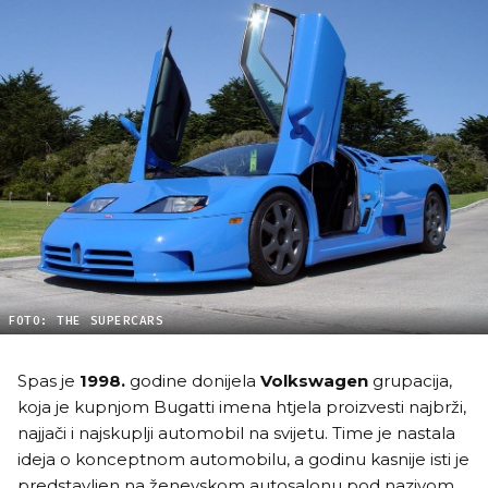
FOTO: THE SUPERCARS
Spas je
1998.
godine donijela
Volkswagen
grupacija,
koja je kupnjom Bugatti imena htjela proizvesti najbrži,
najjači i najskuplji automobil na svijetu. Time je nastala
ideja o konceptnom automobilu, a godinu kasnije isti je
predstavljen na ženevskom autosalonu pod nazivom