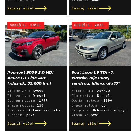
Saznaj više!
Saznaj više!
GODIŠTE: 2018.
GODIŠTE: 2005.
Peugeot 3008 2.0 HDI
Seat Leon 1.9 TDI - 1.
Allure GT-Line Aut.-
vlasnik, nije uvoz,
1.vlasnik, 39.600 km!
servisna, klima, alu 15"
Kilometara:
39590
Kilometara:
256270
Tip goriva:
Diesel
Tip goriva:
Diesel
Obujam motora:
1997
Obujam motora:
1896
Snaga motora:
130
Snaga motora:
66
Prijenos:
Automatski sekvencijski
Prijenos:
Mehanički mjenjač
Vlasnik:
prvi
Vlasnik:
prvi
Saznaj više!
Saznaj više!