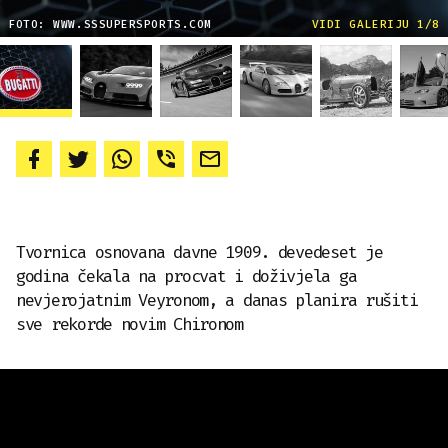
FOTO: WWW.SSSUPERSPORTS.COM
VIDI GALERIJU 1/8
Tvornica osnovana davne 1909. devedeset je
godina čekala na procvat i doživjela ga
nevjerojatnim Veyronom, a danas planira rušiti
sve rekorde novim Chironom