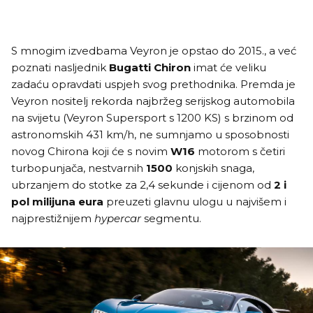
S mnogim izvedbama Veyron je opstao do 2015., a već
poznati nasljednik
Bugatti Chiron
imat će veliku
zadaću opravdati uspjeh svog prethodnika. Premda je
Veyron nositelj rekorda najbržeg serijskog automobila
na svijetu (Veyron Supersport s 1200 KS) s brzinom od
astronomskih 431 km/h, ne sumnjamo u sposobnosti
novog Chirona koji će s novim
W16
motorom s četiri
turbopunjača, nestvarnih
1500
konjskih snaga,
ubrzanjem do stotke za 2,4 sekunde i cijenom od
2 i
pol milijuna
eura
preuzeti glavnu ulogu u najvišem i
najprestižnijem
hypercar
segmentu.