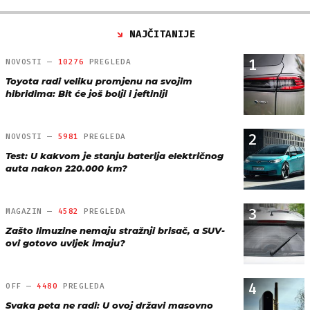
NAJČITANIJE
1
NOVOSTI —
10276
PREGLEDA
Toyota radi veliku promjenu na svojim
hibridima: Bit će još bolji i jeftiniji
2
NOVOSTI —
5981
PREGLEDA
Test: U kakvom je stanju baterija električnog
auta nakon 220.000 km?
3
MAGAZIN —
4582
PREGLEDA
Zašto limuzine nemaju stražnji brisač, a SUV-
ovi gotovo uvijek imaju?
4
OFF —
4480
PREGLEDA
Svaka peta ne radi: U ovoj državi masovno