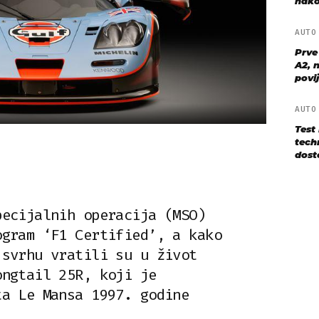
nako
AUT
Prve
A2, n
povij
AUT
Test
techn
dost
pecijalnih operacija (MSO)
ogram ‘F1 Certified’, a kako
 svrhu vratili su u život
ongtail 25R, koji je
ta Le Mansa 1997. godine