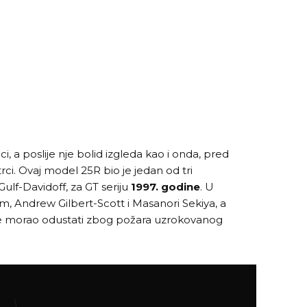
ci, a poslije nje bolid izgleda kao i onda, pred
ci. Ovaj model 25R bio je jedan od tri
ulf-Davidoff, za GT seriju
1997. godine
. U
m, Andrew Gilbert-Scott i Masanori Sekiya, a
m je morao odustati zbog požara uzrokovanog