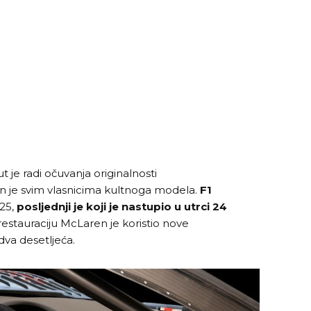
 je radi očuvanja originalnosti
n je svim vlasnicima kultnoga modela.
F1
 25,
posljednji je koji je nastupio u utrci 24
 restauraciju McLaren je koristio nove
u dva desetljeća.