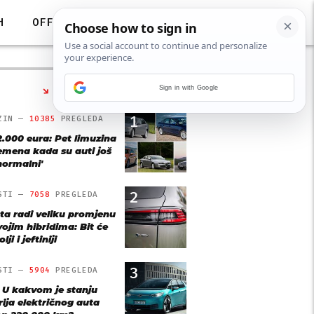
H
OFF
Sign in with Google
NAJČITANIJE
1
ZIN —
10385
PREGLEDA
2.000 eura: Pet limuzina
remena kada su auti još
'normalni'
2
STI —
7058
PREGLEDA
ta radi veliku promjenu
vojim hibridima: Bit će
lji i jeftiniji
3
STI —
5904
PREGLEDA
: U kakvom je stanju
rija električnog auta