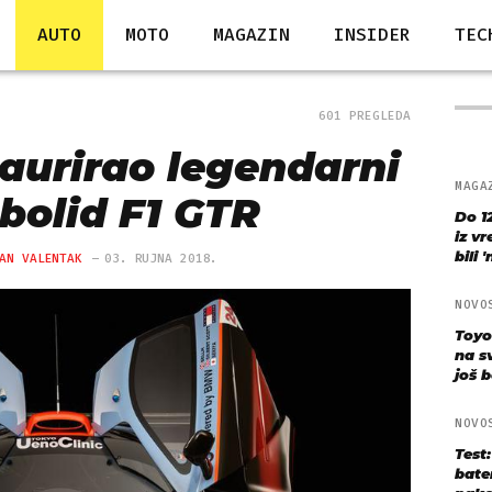
AUTO
MOTO
MAGAZIN
INSIDER
TEC
601 PREGLEDA
aurirao legendarni
MAGA
 bolid F1 GTR
Do 1
iz v
bili 
AN VALENTAK
03. RUJNA 2018.
NOVO
Toyo
na s
još bo
NOVO
Test
bate