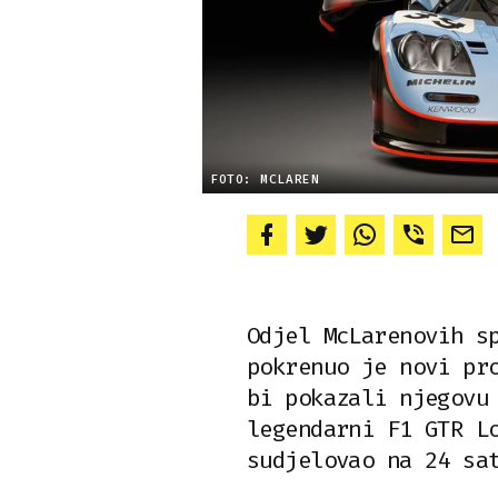
FOTO: MCLAREN
Odjel McLarenovih s
pokrenuo je novi pr
bi pokazali njegovu
legendarni F1 GTR L
sudjelovao na 24 sa