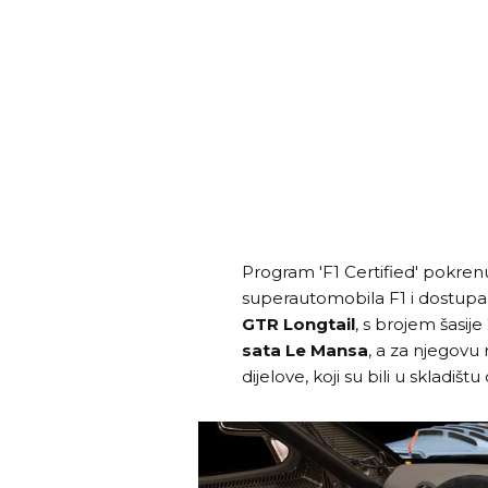
Program 'F1 Certified' pokrenut
superautomobila F1 i dostupa
GTR Longtail
, s brojem šasije
sata Le Mansa
, a za njegovu
dijelove, koji su bili u skladišt