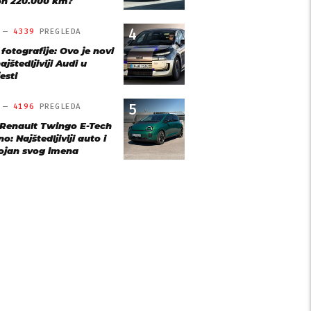
n 220.000 km?
4
O —
4339
PREGLEDA
 fotografije: Ovo je novi
ajštedljiviji Audi u
esti
5
O —
4196
PREGLEDA
 Renault Twingo E-Tech
o: Najštedljiviji auto i
ojan svog imena