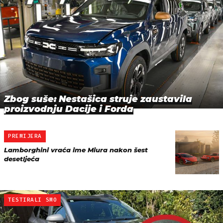
Zbog suše: Nestašica struje zaustavila
proizvodnju Dacije i Forda
PREMIJERA
Lamborghini vraća ime Miura nakon šest
desetljeća
TESTIRALI SMO