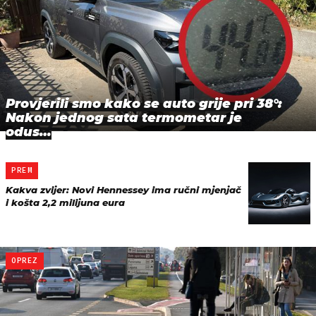
Provjerili smo kako se auto grije pri 38°:
Nakon jednog sata termometar je
odus…
PREM
Kakva zvijer: Novi Hennessey ima ručni mjenjač
i košta 2,2 milijuna eura
OPREZ