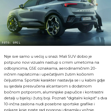
FOTO: OPEL
Nije sve samo u većoj u snazi. Mali SUV dobio je
potpuno novi vizualni nastup s crnim umetcima na
odbojnicima, GSE oznakama, aerodinamičnim 20-
inčnim naplatcima i upečatljivim žutim kočionim
čeljustima. Sportski karakter nastavlja se i u kabini gdje
su sjedala presvučena alcantarom s dodatnom
bočnom potporom, aluminijske papučice i kontrastni
detalji u bijeloj i žutoj boji. Poznati "digitalni kokpit" s dva
10-inčna zaslona nudi posebne sportske grafike i
prikaze koje prate rad pogona i dinamiku vožnje.