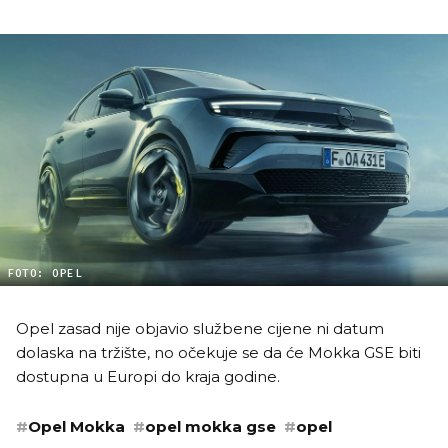
FOTO: OPEL
Opel zasad nije objavio službene cijene ni datum
dolaska na tržište, no očekuje se da će Mokka GSE biti
dostupna u Europi do kraja godine.
#
Opel Mokka
#
opel mokka gse
#
opel