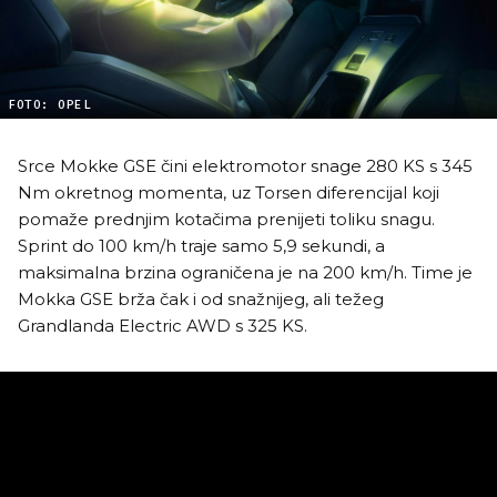
FOTO: OPEL
Srce Mokke GSE čini elektromotor snage 280 KS s 345
Nm okretnog momenta, uz Torsen diferencijal koji
pomaže prednjim kotačima prenijeti toliku snagu.
Sprint do 100 km/h traje samo 5,9 sekundi, a
maksimalna brzina ograničena je na 200 km/h. Time je
Mokka GSE brža čak i od snažnijeg, ali težeg
Grandlanda Electric AWD s 325 KS.