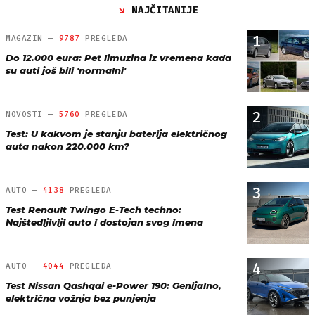
NAJČITANIJE
1
MAGAZIN —
9787
PREGLEDA
Do 12.000 eura: Pet limuzina iz vremena kada
su auti još bili 'normalni'
2
NOVOSTI —
5760
PREGLEDA
Test: U kakvom je stanju baterija električnog
auta nakon 220.000 km?
3
AUTO —
4138
PREGLEDA
Test Renault Twingo E-Tech techno:
Najštedljiviji auto i dostojan svog imena
4
AUTO —
4044
PREGLEDA
Test Nissan Qashqai e-Power 190: Genijalno,
električna vožnja bez punjenja