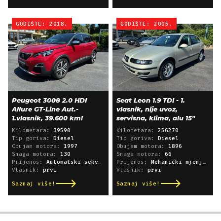
GODIŠTE: 2018.
GODIŠTE: 2005.
Peugeot 3008 2.0 HDI
Seat Leon 1.9 TDI - 1.
Allure GT-Line Aut.-
vlasnik, nije uvoz,
1.vlasnik, 39.600 km!
servisna, klima, alu 15"
Kilometara:
39590
Kilometara:
256270
Tip goriva:
Diesel
Tip goriva:
Diesel
Obujam motora:
1997
Obujam motora:
1896
Snaga motora:
130
Snaga motora:
66
Prijenos:
Automatski sekvencijski
Prijenos:
Mehanički mjenjač
Vlasnik:
prvi
Vlasnik:
prvi
Saznaj više!
Saznaj više!