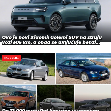
Ovo je novi Xiaomi: Golemi SUV na struju
vozi 505 km, a onda se uključuje benzi…
RABLJENI
Do 12.000 eura: Pet limuzina iz vremena