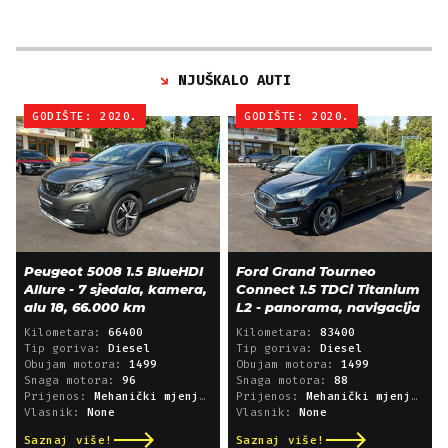
NJUŠKALO AUTI
GODIŠTE: 2020.
GODIŠTE: 2020.
Peugeot 5008 1.5 BlueHDI
Ford Grand Tourneo
Allure - 7 sjedala, kamera,
Connect 1.5 TDCi Titanium
alu 18, 66.000 km
L2 - panorama, navigacija
Kilometara:
66400
Kilometara:
83400
Tip goriva:
Diesel
Tip goriva:
Diesel
Obujam motora:
1499
Obujam motora:
1499
Snaga motora:
96
Snaga motora:
88
Prijenos:
Mehanički mjenjač
Prijenos:
Mehanički mjenjač
Vlasnik:
None
Vlasnik:
None
Saznaj više!
Saznaj više!