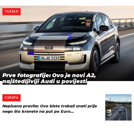
TEASER
Prve fotografije: Ovo je novi A2,
najštedljiviji Audi u povijesti
EUROPA
Nepisana pravila: Ovo biste trebali znati prije
nego što krenete na put po Euro…