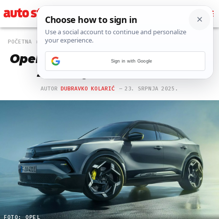
POČETNA
AUTO
253 PREGLEDA
Opel Mokka GSE: 280 KS i 0-100
Sign in with Google
za manje od 6 sekundi
AUTOR
DUBRAVKO KOLARIĆ
23. SRPNJA 2025.
FOTO: OPEL