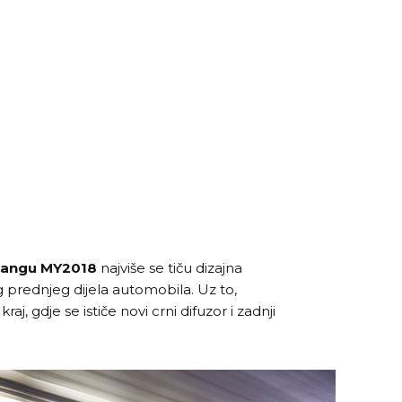
angu MY2018
najviše se tiču dizajna
g prednjeg dijela automobila. Uz to,
raj, gdje se ističe novi crni difuzor i zadnji