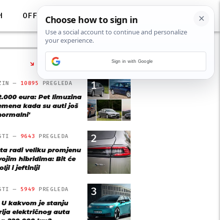
H
OFF
Sign in with Google
NAJČITANIJE
1
ZIN —
10895
PREGLEDA
2.000 eura: Pet limuzina
remena kada su auti još
'normalni'
2
STI —
9643
PREGLEDA
ta radi veliku promjenu
vojim hibridima: Bit će
lji i jeftiniji
3
STI —
5949
PREGLEDA
: U kakvom je stanju
rija električnog auta