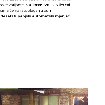
ske varijante:
5,0-litreni V8 i 2,3-litreni
Kupcima će na raspolaganju osim
i
desetstupanjski automatski mjenjač
.