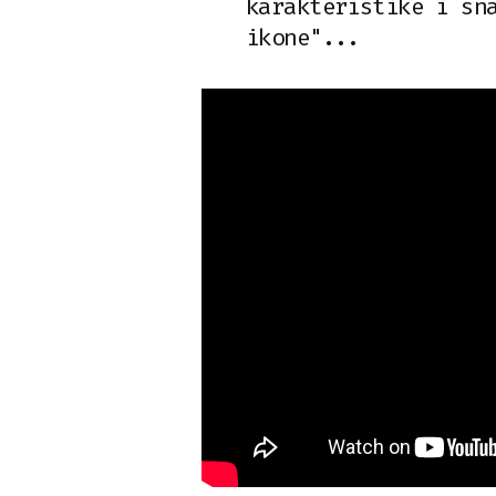
karakteristike i sn
ikone"...