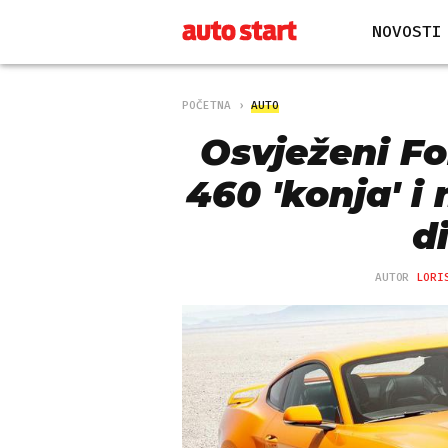
NOVOSTI
POČETNA
AUTO
Osvježeni Fo
460 'konja' i
d
AUTOR
LORI