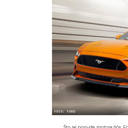
FOTO: FORD
Što se ponude motora tiče, For