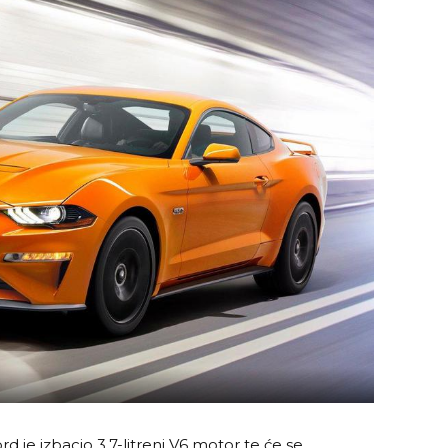
d je izbacio 3,7-litreni V6 motor te će se