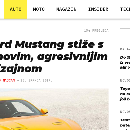
AUTO
MOTO
MAGAZIN
INSIDER
TEC
154 PREGLEDA
rd Mustang stiže s
MAGA
 novim, agresivnijim
Do 1
iz v
izajnom
bili 
S MAJCAN
25. SRPNJA 2017.
NOVO
Toyo
na s
još bo
NOVO
Test
bate