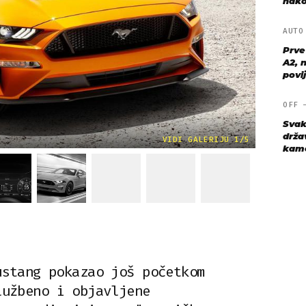
nako
AUT
Prve
A2, n
povij
OFF
Svak
drža
VIDI GALERIJU 1/5
kame
ustang pokazao još početkom
lužbeno i objavljene