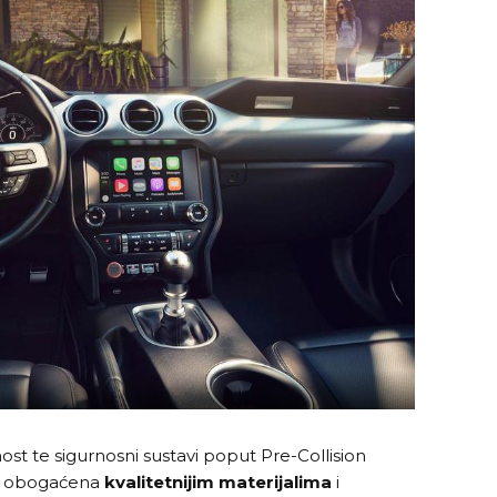
nost te sigurnosni sustavi poput Pre-Collision
je obogaćena
kvalitetnijim materijalima
i