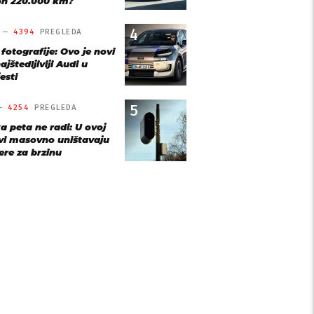
n 220.000 km?
4
O —
4394
PREGLEDA
 fotografije: Ovo je novi
ajštedljiviji Audi u
esti
5
 —
4254
PREGLEDA
a peta ne radi: U ovoj
vi masovno uništavaju
re za brzinu