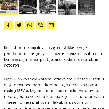
Robustan i kompaktan izgled Mokke krije
prostran interijer, a i uzorne vozne osobine u
kombinaciji s ne pretjerano žednim dizelskim
motorom
Opel Mokka spaja korisno i atraktivno. Korisno u smislu
da je prostrana poput kompakta, a atraktivna poput
malog SUV-a. Izgleda ro¬busno i nabildano, a unutar
ne pretjerano velikih dimenzija krije se izrazito prostrani
interijer. On je i praktičan i fleksibilan, s gomilom
pretinaca. Pojednostavljen je i središnji dio na kojem se