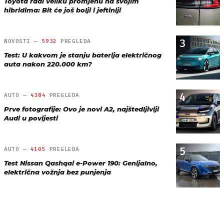
Toyota radi veliku promjenu na svojim
hibridima: Bit će još bolji i jeftiniji
3
NOVOSTI —
5932
PREGLEDA
Test: U kakvom je stanju baterija električnog
auta nakon 220.000 km?
4
AUTO —
4384
PREGLEDA
Prve fotografije: Ovo je novi A2, najštedljiviji
Audi u povijesti
5
AUTO —
4105
PREGLEDA
Test Nissan Qashqai e-Power 190: Genijalno,
električna vožnja bez punjenja