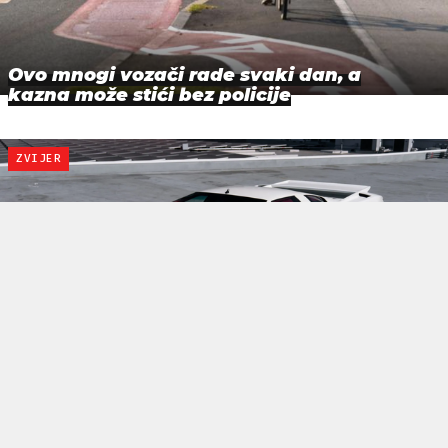
Ovo mnogi vozači rade svaki dan, a
kazna može stići bez policije
ZVIJER
Legenda 90-ih: Ovaj auto je jedinstven i
ima V16 motor. Sada se prodaje
TOP 50