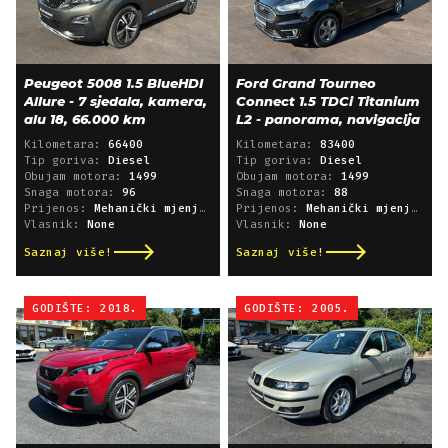
Peugeot 5008 1.5 BlueHDI
Ford Grand Tourneo
Allure - 7 sjedala, kamera,
Connect 1.5 TDCi Titanium
alu 18, 66.000 km
L2 - panorama, navigacija
Kilometara:
66400
Kilometara:
83400
Tip goriva:
Diesel
Tip goriva:
Diesel
Obujam motora:
1499
Obujam motora:
1499
Snaga motora:
96
Snaga motora:
88
Prijenos:
Mehanički mjenjač
Prijenos:
Mehanički mjenjač
Vlasnik:
None
Vlasnik:
None
Saznaj više!
Saznaj više!
GODIŠTE: 2018.
GODIŠTE: 2005.