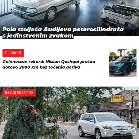
Pola stoljeća Audijeva peterocilindraša
s jedinstvenim zvukom
E-POWER
Guinnessov rekord: Nissan Qashqai prešao
gotovo 2000 km bez točenja goriva
NEVJEROJATNO