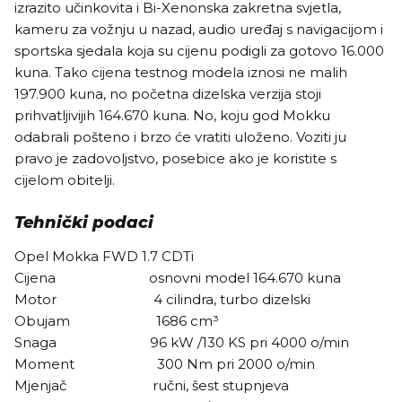
izrazito učinkovita i Bi-Xenonska zakretna svjetla,
kameru za vožnju u nazad, audio uređaj s navigacijom i
sportska sjedala koja su cijenu podigli za gotovo 16.000
kuna. Tako cijena testnog modela iznosi ne malih
197.900 kuna, no početna dizelska verzija stoji
prihvatljivijih 164.670 kuna. No, koju god Mokku
odabrali pošteno i brzo će vratiti uloženo. Voziti ju
pravo je zadovoljstvo, posebice ako je koristite s
cijelom obitelji.
Tehnički podaci
Opel Mokka FWD 1.7 CDTi
Cijena osnovni model 164.670 kuna
Motor 4 cilindra, turbo dizelski
Obujam 1686 cm³
Snaga 96 kW /130 KS pri 4000 o/min
Moment 300 Nm pri 2000 o/min
Mjenjač ručni, šest stupnjeva