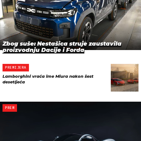
Zbog suše: Nestašica struje zaustavila
proizvodnju Dacije i Forda
PREMIJERA
Lamborghini vraća ime Miura nakon šest
desetljeća
PREM