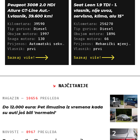
Peugeot 3008 2.0 HDI
Seat Leon 1.9 TDI - 1.
Allure GT-Line Aut.-
vlasnik, nije uvoz,
1.vlasnik, 39.600 km!
servisna, klima, alu 15"
Kilometara:
39590
Kilometara:
256270
Tip goriva:
Diesel
Tip goriva:
Diesel
Obujam motora:
1997
Obujam motora:
1896
Snaga motora:
130
Snaga motora:
66
Prijenos:
Automatski sekvencijski
Prijenos:
Mehanički mjenjač
Vlasnik:
prvi
Vlasnik:
prvi
Saznaj više!
Saznaj više!
NAJČITANIJE
1
MAGAZIN —
10656
PREGLEDA
Do 12.000 eura: Pet limuzina iz vremena kada
su auti još bili 'normalni'
2
NOVOSTI —
8967
PREGLEDA