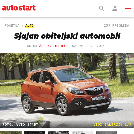
POČETNA
AUTO
255 PREGLEDA
Sjajan obiteljski automobil
AUTOR
ŽELJKO HITREC
02. VELJAČE 2015.
FOTO: AUTO START
VIDI GALERIJU 1/5