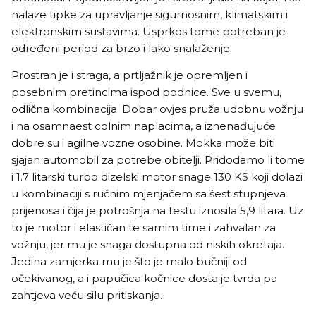
nalaze tipke za upravljanje sigurnosnim, klimatskim i
elektronskim sustavima. Usprkos tome potreban je
određeni period za brzo i lako snalaženje.
Prostran je i straga, a prtljažnik je opremljen i
posebnim pretincima ispod podnice. Sve u svemu,
odlična kombinacija. Dobar ovjes pruža udobnu vožnju
i na osamnaest colnim naplacima, a iznenađujuće
dobre su i agilne vozne osobine. Mokka može biti
sjajan automobil za potrebe obitelji. Pridodamo li tome
i 1.7 litarski turbo dizelski motor snage 130 KS koji dolazi
u kombinaciji s ručnim mjenjačem sa šest stupnjeva
prijenosa i čija je potrošnja na testu iznosila 5,9 litara. Uz
to je motor i elastičan te samim time i zahvalan za
vožnju, jer mu je snaga dostupna od niskih okretaja.
Jedina zamjerka mu je što je malo bučniji od
očekivanog, a i papučica kočnice dosta je tvrda pa
zahtjeva veću silu pritiskanja.