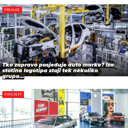
PREGLED
Tko zapravo posjeduje auto marke? Iza
stotina logotipa stoji tek nekoliko
grupa…
POVIJEST