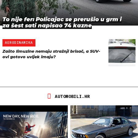
To nije fer: Policajac se prerušio u grm i
za šest sati napisao 74 kazne
AERODINAMIKA
Zašto limuzine nemaju stražnji brisač, a SUV-
ovi gotovo uvijek imaju?