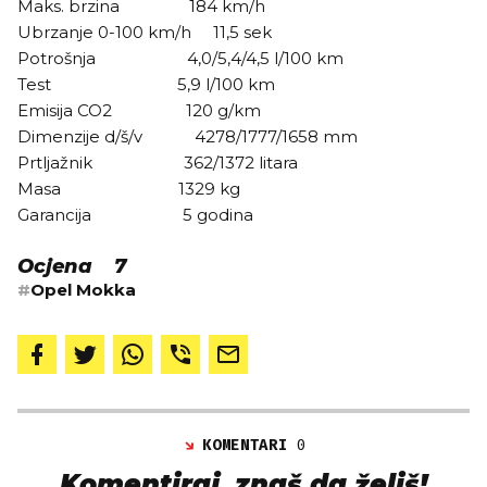
Maks. brzina 184 km/h
Ubrzanje 0-100 km/h 11,5 sek
Potrošnja 4,0/5,4/4,5 l/100 km
Test 5,9 l/100 km
Emisija CO2 120 g/km
Dimenzije d/š/v 4278/1777/1658 mm
Prtljažnik 362/1372 litara
Masa 1329 kg
Garancija 5 godina
Ocjena 7
#
Opel Mokka
KOMENTARI
0
Komentiraj, znaš da želiš!