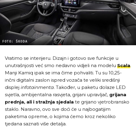
FOTO: ŠKODA
Vratimo se interijeru. Dizajn i gotovo sve funkcije u
unutrašnjosti već smo nedavno vidjeli na modelu
Scala
.
Manji Kamiq ipak se ima čime pohvaliti. Tu su 10,25-
inčni digitalni zaslon ispred vozača te veliki središnji
displej
infotainmenta
. Također, u paketu dolaze LED
svjetla, ambijentalna rasvjeta, grijani upravljač,
grijana
prednja, ali i stražnja sjedala
te grijano vjetrobransko
staklo. Naravno, ovo sve doći će u najbogatijim
paketima opreme, o kojima ćemo kroz nekoliko
tjedana saznati više detalja.