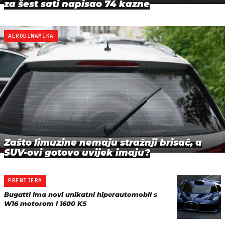
za šest sati napisao 74 kazne
AERODINAMIKA
Zašto limuzine nemaju stražnji brisač, a
SUV-ovi gotovo uvijek imaju?
PREMIJERA
Bugatti ima novi unikatni hiperautomobil s
W16 motorom i 1600 KS