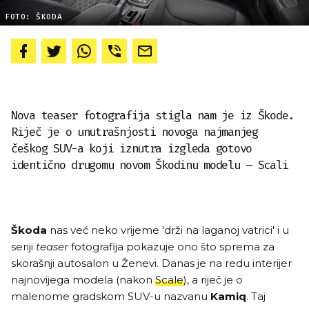
FOTO: ŠKODA
Nova teaser fotografija stigla nam je iz Škode.
Riječ je o unutrašnjosti novoga najmanjeg
češkog SUV-a koji iznutra izgleda gotovo
identično drugomu novom Škodinu modelu – Scali
Škoda
nas već neko vrijeme 'drži na laganoj vatrici' i u
seriji
teaser
fotografija pokazuje ono što sprema za
skorašnji autosalon u Ženevi. Danas je na redu interijer
najnovijega modela (nakon
Scale
), a riječ je o
malenome gradskom SUV-u nazvanu
Kamiq
. Taj