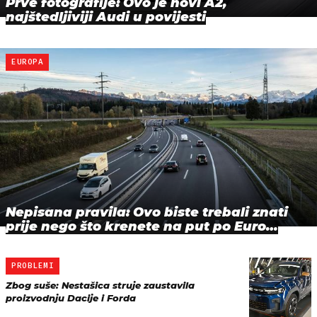
Prve fotografije: Ovo je novi A2,
najštedljiviji Audi u povijesti
EUROPA
Nepisana pravila: Ovo biste trebali znati
prije nego što krenete na put po Euro…
PROBLEMI
Zbog suše: Nestašica struje zaustavila
proizvodnju Dacije i Forda