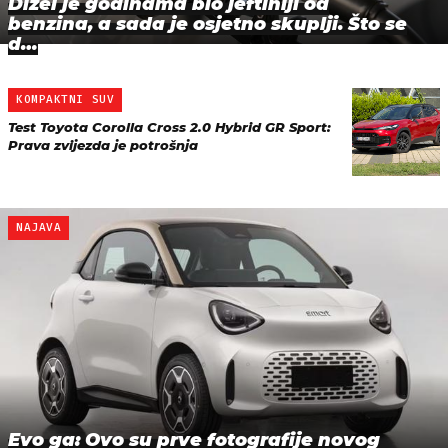
Dizel je godinama bio jeftiniji od
benzina, a sada je osjetno skuplji. Što se
d…
KOMPAKTNI SUV
Test Toyota Corolla Cross 2.0 Hybrid GR Sport:
Prava zvijezda je potrošnja
NAJAVA
Evo ga: Ovo su prve fotografije novog