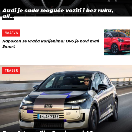
Audi je sada moguće voziti i bez ruku,
ali...
NAJAVA
Napokon se vraća korijenima: Ovo je novi mali
Smart
TEASER