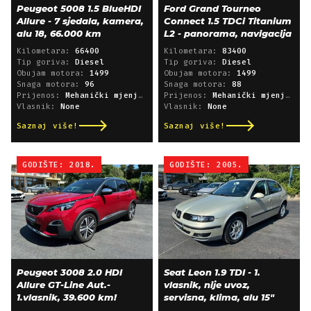
Peugeot 5008 1.5 BlueHDI
Ford Grand Tourneo
Allure - 7 sjedala, kamera,
Connect 1.5 TDCi Titanium
alu 18, 66.000 km
L2 - panorama, navigacija
Kilometara:
66400
Kilometara:
83400
Tip goriva:
Diesel
Tip goriva:
Diesel
Obujam motora:
1499
Obujam motora:
1499
Snaga motora:
96
Snaga motora:
88
Prijenos:
Mehanički mjenjač
Prijenos:
Mehanički mjenjač
Vlasnik:
None
Vlasnik:
None
Saznaj više!
Saznaj više!
GODIŠTE: 2018.
GODIŠTE: 2005.
Peugeot 3008 2.0 HDI
Seat Leon 1.9 TDI - 1.
Allure GT-Line Aut.-
vlasnik, nije uvoz,
1.vlasnik, 39.600 km!
servisna, klima, alu 15"