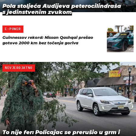
Pola stoljeća Audijeva peterocilindraša
s jedinstvenim zvukom
E-POWER
Guinnessov rekord: Nissan Qashqai prešao
gotovo 2000 km bez točenja goriva
NEVJEROJATNO
To nije fer: Policajac se prerušio u grm i