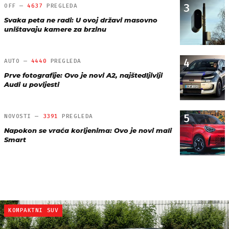
3
OFF —
4637
PREGLEDA
Svaka peta ne radi: U ovoj državi masovno
uništavaju kamere za brzinu
4
AUTO —
4440
PREGLEDA
Prve fotografije: Ovo je novi A2, najštedljiviji
Audi u povijesti
5
NOVOSTI —
3391
PREGLEDA
Napokon se vraća korijenima: Ovo je novi mali
Smart
KOMPAKTNI SUV