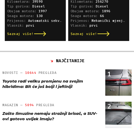
Kilometara:
39590
Kilometara:
256270
Tip goriva:
Diesel
Tip goriva:
Diesel
Obujam motora:
1997
Obujam motora:
1896
Snaga motora:
130
Snaga motora:
66
Prijenos:
Automatski sekvencijski
Prijenos:
Mehanički mjenjač
Vlasnik:
prvi
Vlasnik:
prvi
Saznaj više!
Saznaj više!
NAJČITANIJE
1
NOVOSTI —
10644
PREGLEDA
Toyota radi veliku promjenu na svojim
hibridima: Bit će još bolji i jeftiniji
2
MAGAZIN —
5094
PREGLEDA
Zašto limuzine nemaju stražnji brisač, a SUV-
ovi gotovo uvijek imaju?