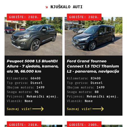
NJUŠKALO AUTI
GODIŠTE: 2020.
GODIŠTE: 2020.
Peugeot 5008 1.5 BlueHDI
Ford Grand Tourneo
Allure - 7 sjedala, kamera,
Connect 1.5 TDCi Titanium
alu 18, 66.000 km
L2 - panorama, navigacija
Kilometara:
66400
Kilometara:
83400
Tip goriva:
Diesel
Tip goriva:
Diesel
Obujam motora:
1499
Obujam motora:
1499
Snaga motora:
96
Snaga motora:
88
Prijenos:
Mehanički mjenjač
Prijenos:
Mehanički mjenjač
Vlasnik:
None
Vlasnik:
None
Saznaj više!
Saznaj više!
GODIŠTE: 2018.
GODIŠTE: 2005.