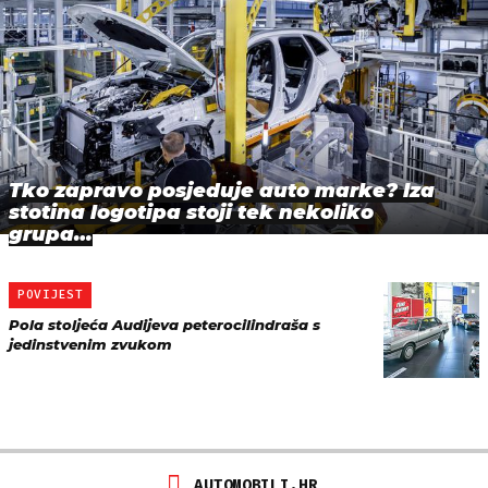
Tko zapravo posjeduje auto marke? Iza
stotina logotipa stoji tek nekoliko
grupa…
POVIJEST
Pola stoljeća Audijeva peterocilindraša s
jedinstvenim zvukom