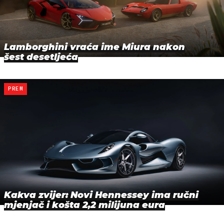
Lamborghini vraća ime Miura nakon
šest desetljeća
PREM
Kakva zvijer: Novi Hennessey ima ručni
mjenjač i košta 2,2 milijuna eura