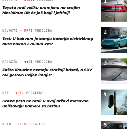
1
Toyota radi veliku promjenu na svojim
hibridima: Bit će još bolji i jeftiniji
2
NOVOSTI —
5973
PREGLEDA
Test: U kakvom je stanju baterija električnog
auta nakon 220.000 km?
3
MAGAZIN —
4495
PREGLEDA
Zašto limuzine nemaju stražnji brisač, a SUV-
ovi gotovo uvijek imaju?
4
OFF —
4461
PREGLEDA
Svaka peta ne radi: U ovoj državi masovno
uništavaju kamere za brzinu
5
AUTO —
4415
PREGLEDA