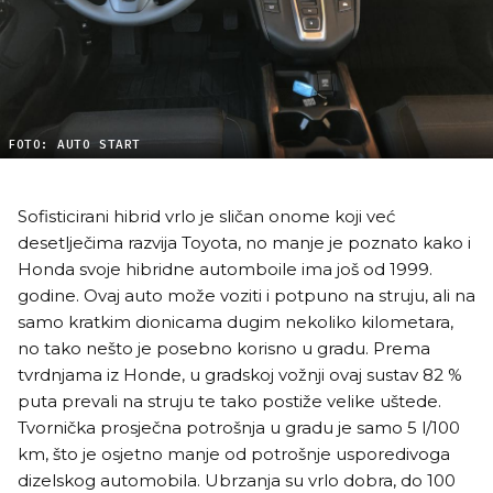
FOTO: AUTO START
Sofisticirani hibrid vrlo je sličan onome koji već
desetlječima razvija Toyota, no manje je poznato kako i
Honda svoje hibridne automboile ima još od 1999.
godine. Ovaj auto može voziti i potpuno na struju, ali na
samo kratkim dionicama dugim nekoliko kilometara,
no tako nešto je posebno korisno u gradu. Prema
tvrdnjama iz Honde, u gradskoj vožnji ovaj sustav 82 %
puta prevali na struju te tako postiže velike uštede.
Tvornička prosječna potrošnja u gradu je samo 5 l/100
km, što je osjetno manje od potrošnje usporedivoga
dizelskog automobila. Ubrzanja su vrlo dobra, do 100