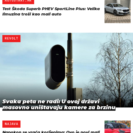
AUTOSTART.HR
Test Škoda Superb PHEV SportLine Plus: Velika
limuzina troši kao mali auto
REVOLT
Svaka peta ne radi: U ovoj državi
masovno uništavaju kamere za brzinu
NAJAVA
Napokon se vraća korijenima: Ovo je novi mali