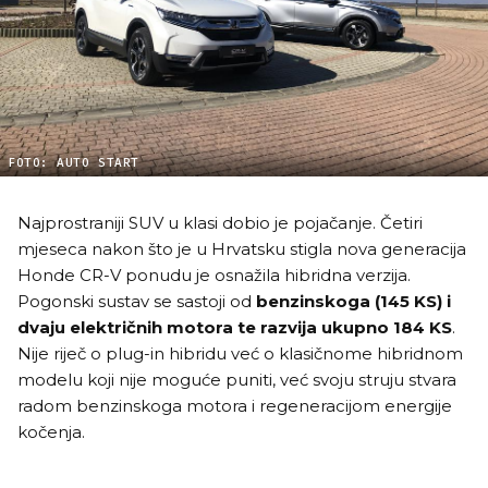
FOTO: AUTO START
Najprostraniji SUV u klasi dobio je pojačanje. Četiri
mjeseca nakon što je u Hrvatsku stigla nova generacija
Honde CR-V ponudu je osnažila hibridna verzija.
Pogonski sustav se sastoji od
benzinskoga (145 KS) i
dvaju električnih motora te razvija ukupno 184 KS
.
Nije riječ o plug-in hibridu već o klasičnome hibridnom
modelu koji nije moguće puniti, već svoju struju stvara
radom benzinskoga motora i regeneracijom energije
kočenja.