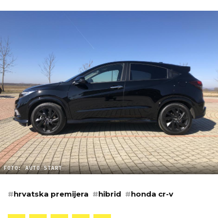
FOTO: AUTO START
#
hrvatska premijera
#
hibrid
#
honda cr-v