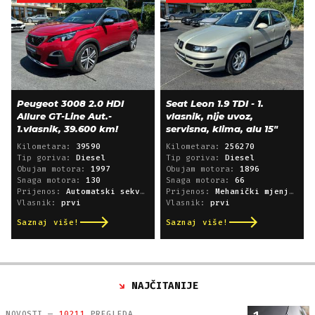
Peugeot 3008 2.0 HDI
Seat Leon 1.9 TDI - 1.
Allure GT-Line Aut.-
vlasnik, nije uvoz,
1.vlasnik, 39.600 km!
servisna, klima, alu 15"
Kilometara:
39590
Kilometara:
256270
Tip goriva:
Diesel
Tip goriva:
Diesel
Obujam motora:
1997
Obujam motora:
1896
Snaga motora:
130
Snaga motora:
66
Prijenos:
Automatski sekvencijski
Prijenos:
Mehanički mjenjač
Vlasnik:
prvi
Vlasnik:
prvi
Saznaj više!
Saznaj više!
NAJČITANIJE
NOVOSTI —
10211
PREGLEDA