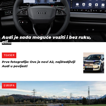
Audi je sada moguće voziti i bez ruku,
ali...
TEASER
Prve fotografije: Ovo je novi A2, najštedljiviji
Audi u povijesti
EUROPA