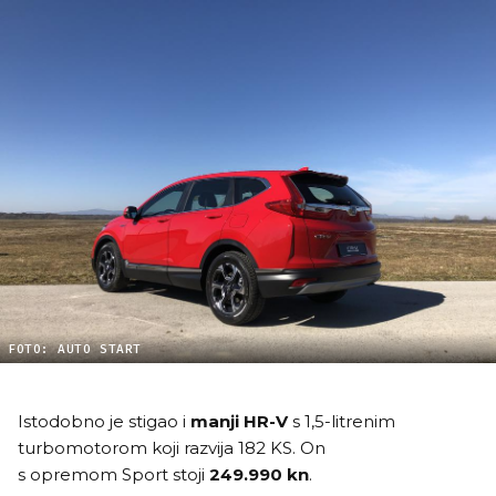
FOTO: AUTO START
Istodobno je stigao i
manji HR-V
s 1,5-litrenim
turbomotorom koji razvija 182 KS. On
s opremom Sport stoji
249.990 kn
.