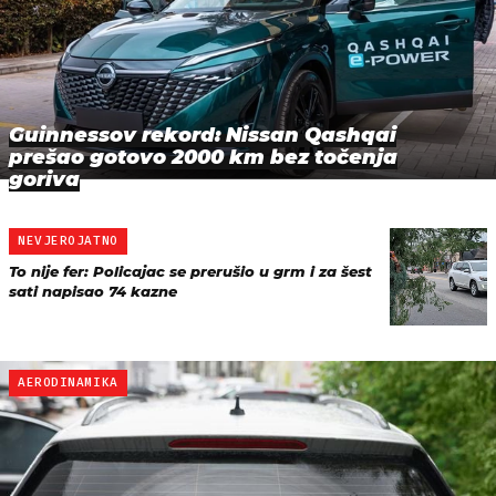
Guinnessov rekord: Nissan Qashqai
prešao gotovo 2000 km bez točenja
goriva
NEVJEROJATNO
To nije fer: Policajac se prerušio u grm i za šest
sati napisao 74 kazne
AERODINAMIKA