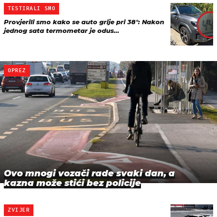
TESTIRALI SMO
Provjerili smo kako se auto grije pri 38°: Nakon
jednog sata termometar je odus…
OPREZ
Ovo mnogi vozači rade svaki dan, a
kazna može stići bez policije
ZVIJER