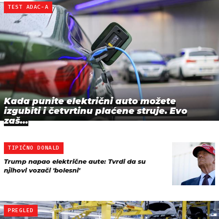
TEST ADAC-A
Kada punite električni auto možete
izgubiti i četvrtinu plaćene struje. Evo
zaš…
TIPIČNO DONALD
Trump napao električne aute: Tvrdi da su
njihovi vozači 'bolesni'
PREGLED