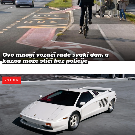
Ovo mnogi vozači rade svaki dan, a
kazna može stići bez policije
ZVIJER