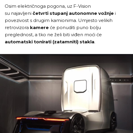
Osim električnoga pogona, uz F-Vision
su najavljeni
četvrti stupanj autonomne vožnje
i
povezivost s drugim kamionima. Umjesto velikih
retrovizora
kamere
će ponuditi puno bolju
preglednost, a tko ne želi biti viđen moći će
automatski tonirati (zatamniti) stakla
.