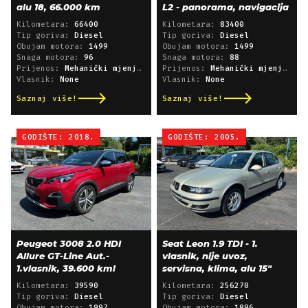
alu 18, 66.000 km
L2 - panorama, navigacija
Kilometara:
66400
Kilometara:
83400
Tip goriva:
Diesel
Tip goriva:
Diesel
Obujam motora:
1499
Obujam motora:
1499
Snaga motora:
96
Snaga motora:
88
Prijenos:
Mehanički mjenjač
Prijenos:
Mehanički mjenjač
Vlasnik:
None
Vlasnik:
None
Saznaj više!
Saznaj više!
GODIŠTE: 2018.
GODIŠTE: 2005.
Peugeot 3008 2.0 HDI
Seat Leon 1.9 TDI - 1.
Allure GT-Line Aut.-
vlasnik, nije uvoz,
1.vlasnik, 39.600 km!
servisna, klima, alu 15"
Kilometara:
39590
Kilometara:
256270
Tip goriva:
Diesel
Tip goriva:
Diesel
Obujam motora:
1997
Obujam motora:
1896