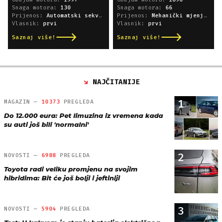
Snaga motora:
130
Snaga motora:
66
Prijenos:
Automatski sekvencijski
Prijenos:
Mehanički mjenjač
Vlasnik:
prvi
Vlasnik:
prvi
Saznaj više!
Saznaj više!
NAJČITANIJE
1
MAGAZIN —
10373
PREGLEDA
Do 12.000 eura: Pet limuzina iz vremena kada
su auti još bili 'normalni'
2
NOVOSTI —
6988
PREGLEDA
Toyota radi veliku promjenu na svojim
hibridima: Bit će još bolji i jeftiniji
3
NOVOSTI —
5904
PREGLEDA