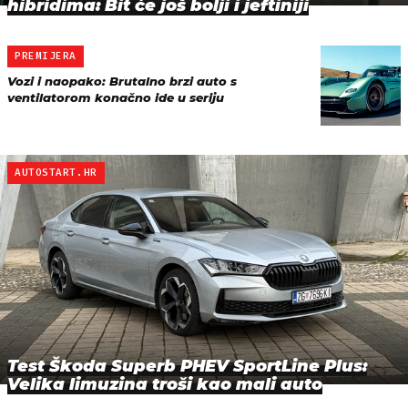
hibridima: Bit će još bolji i jeftiniji
PREMIJERA
Vozi i naopako: Brutalno brzi auto s
ventilatorom konačno ide u seriju
AUTOSTART.HR
Test Škoda Superb PHEV SportLine Plus:
Velika limuzina troši kao mali auto