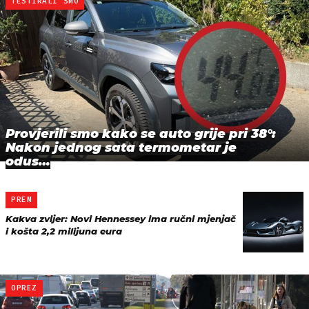
TESTIRALI SMO
Provjerili smo kako se auto grije pri 38°:
Nakon jednog sata termometar je
odus…
PREM
Kakva zvijer: Novi Hennessey ima ručni mjenjač
i košta 2,2 milijuna eura
OPREZ