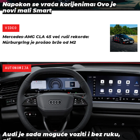
Napokon se vraća korijenima: Ovo je
novi mali Smart
VIDEO
Mercedes-AMG CLA 45 već ruši rekorde:
Nürburgring je prošao brže od M2
AUTONOMIJA
Audi je sada moguće voziti i bez ruku,