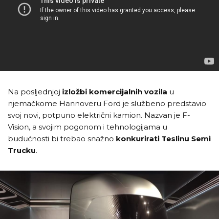
Na posljednjoj
izložbi komercijalnih vozila
u
njemačkome Hannoveru Ford je službeno predstavio
svoj novi, potpuno električni kamion. Nazvan je F-
Vision, a svojim pogonom i tehnologijama u
budućnosti bi trebao snažno
konkurirati Teslinu Semi
Trucku
.