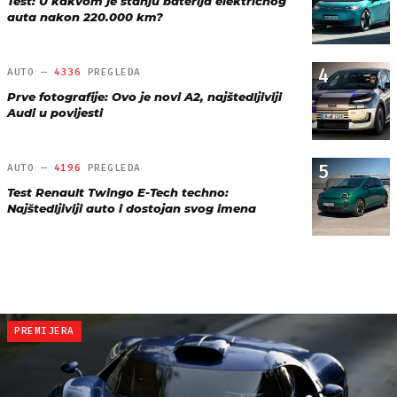
Test: U kakvom je stanju baterija električnog
auta nakon 220.000 km?
4
AUTO —
4336
PREGLEDA
Prve fotografije: Ovo je novi A2, najštedljiviji
Audi u povijesti
5
AUTO —
4196
PREGLEDA
Test Renault Twingo E-Tech techno:
Najštedljiviji auto i dostojan svog imena
PREMIJERA