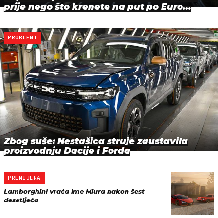
prije nego što krenete na put po Euro…
PROBLEMI
Zbog suše: Nestašica struje zaustavila
proizvodnju Dacije i Forda
PREMIJERA
Lamborghini vraća ime Miura nakon šest
desetljeća