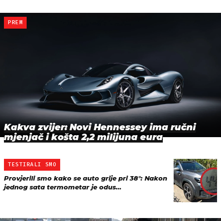
PREM
Kakva zvijer: Novi Hennessey ima ručni
mjenjač i košta 2,2 milijuna eura
TESTIRALI SMO
Provjerili smo kako se auto grije pri 38°: Nakon
jednog sata termometar je odus…