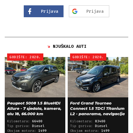
Prijava
Prijava
NJUŠKALO AUTI
GODIŠTE: 2020.
GODIŠTE: 2020.
Peugeot 5008 1.5 BlueHDI
Ford Grand Tourneo
Allure - 7 sjedala, kamera,
Connect 1.5 TDCi Titanium
alu 18, 66.000 km
L2 - panorama, navigacija
Kilometara:
66400
Kilometara:
83400
Tip goriva:
Diesel
Tip goriva:
Diesel
Obujam motora:
1499
Obujam motora:
1499