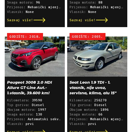
Snaga motora:
96
Snaga motora:
88
Prijenos:
Mehanički mjenjač
Prijenos:
Mehanički mjenjač
Vlasnik:
None
Vlasnik:
None
Saznaj više!
Saznaj više!
GODIŠTE: 2018.
GODIŠTE: 2005.
Peugeot 3008 2.0 HDI
Seat Leon 1.9 TDI - 1.
Allure GT-Line Aut.-
vlasnik, nije uvoz,
1.vlasnik, 39.600 km!
servisna, klima, alu 15"
Kilometara:
39590
Kilometara:
256270
Tip goriva:
Diesel
Tip goriva:
Diesel
Obujam motora:
1997
Obujam motora:
1896
Snaga motora:
130
Snaga motora:
66
Prijenos:
Automatski sekvencijski
Prijenos:
Mehanički mjenjač
Vlasnik:
prvi
Vlasnik:
prvi