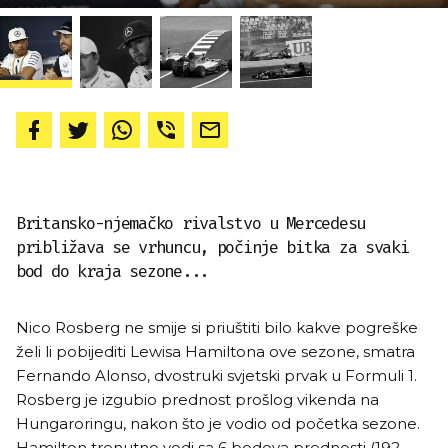
Britansko-njemačko rivalstvo u Mercedesu
približava se vrhuncu, počinje bitka za svaki
bod do kraja sezone...
Nico Rosberg ne smije si priuštiti bilo kakve pogreške
želi li pobijediti Lewisa Hamiltona ove sezone, smatra
Fernando Alonso, dvostruki svjetski prvak u Formuli 1.
Rosberg je izgubio prednost prošlog vikenda na
Hungaroringu, nakon što je vodio od početka sezone.
Hamilton trenutno vodi sa 6 bodova prednosti (192-