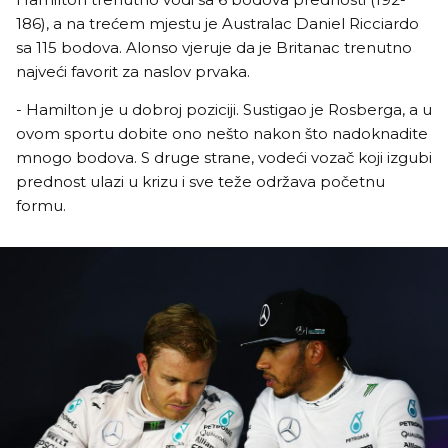
186), a na trećem mjestu je Australac Daniel Ricciardo
sa 115 bodova. Alonso vjeruje da je Britanac trenutno
najveći favorit za naslov prvaka.
- Hamilton je u dobroj poziciji. Sustigao je Rosberga, a u
ovom sportu dobite ono nešto nakon što nadoknadite
mnogo bodova. S druge strane, vodeći vozač koji izgubi
prednost ulazi u krizu i sve teže održava početnu
formu.