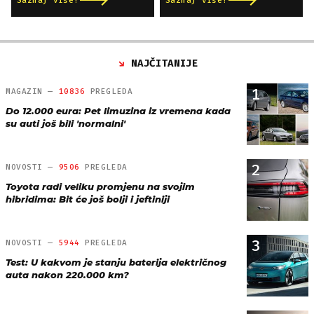
Saznaj više!
Saznaj više!
NAJČITANIJE
1
MAGAZIN —
10836
PREGLEDA
Do 12.000 eura: Pet limuzina iz vremena kada
su auti još bili 'normalni'
2
NOVOSTI —
9506
PREGLEDA
Toyota radi veliku promjenu na svojim
hibridima: Bit će još bolji i jeftiniji
3
NOVOSTI —
5944
PREGLEDA
Test: U kakvom je stanju baterija električnog
auta nakon 220.000 km?