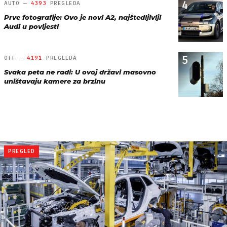
4
AUTO —
4393
PREGLEDA
Prve fotografije: Ovo je novi A2, najštedljiviji
Audi u povijesti
5
OFF —
4191
PREGLEDA
Svaka peta ne radi: U ovoj državi masovno
uništavaju kamere za brzinu
PREGLED