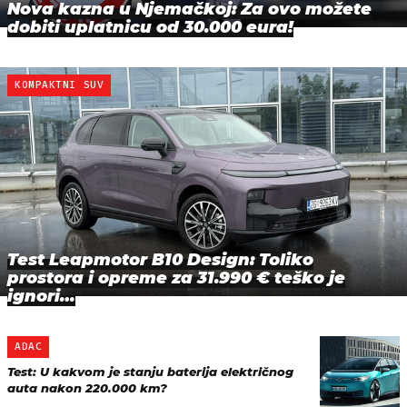
Nova kazna u Njemačkoj: Za ovo možete
dobiti uplatnicu od 30.000 eura!
KOMPAKTNI SUV
Test Leapmotor B10 Design: Toliko
prostora i opreme za 31.990 € teško je
ignori…
ADAC
Test: U kakvom je stanju baterija električnog
auta nakon 220.000 km?