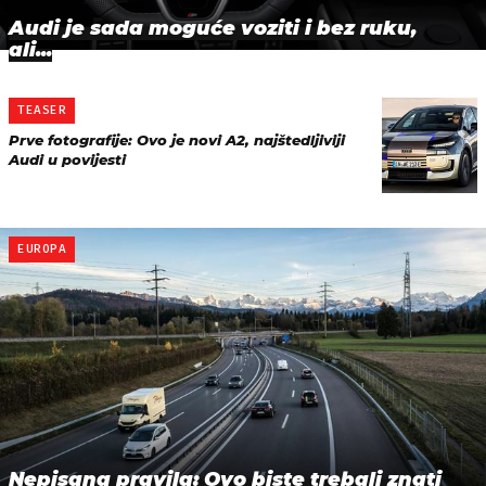
Audi je sada moguće voziti i bez ruku,
ali...
TEASER
Prve fotografije: Ovo je novi A2, najštedljiviji
Audi u povijesti
EUROPA
Nepisana pravila: Ovo biste trebali znati