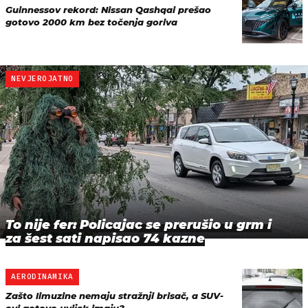
Guinnessov rekord: Nissan Qashqai prešao
gotovo 2000 km bez točenja goriva
NEVJEROJATNO
To nije fer: Policajac se prerušio u grm i
za šest sati napisao 74 kazne
AERODINAMIKA
Zašto limuzine nemaju stražnji brisač, a SUV-
ovi gotovo uvijek imaju?