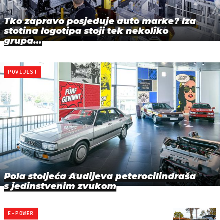
Tko zapravo posjeduje auto marke? Iza
stotina logotipa stoji tek nekoliko
grupa…
POVIJEST
Pola stoljeća Audijeva peterocilindraša
s jedinstvenim zvukom
E-POWER