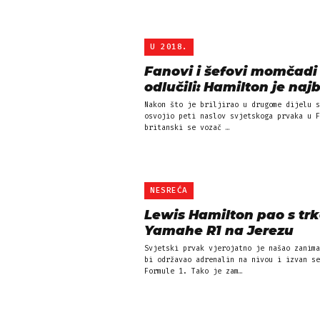
U 2018.
Fanovi i šefovi momčadi
odlučili: Hamilton je najb
Nakon što je briljirao u drugome dijelu s
osvojio peti naslov svjetskoga prvaka u F
britanski se vozač …
NESREĆA
Lewis Hamilton pao s tr
Yamahe R1 na Jerezu
Svjetski prvak vjerojatno je našao zanima
bi održavao adrenalin na nivou i izvan se
Formule 1. Tako je zam…