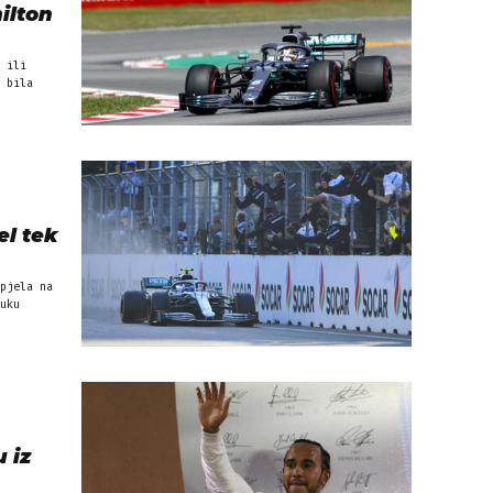
ilton
 ili
 bila
el tek
pjela na
uku
 iz