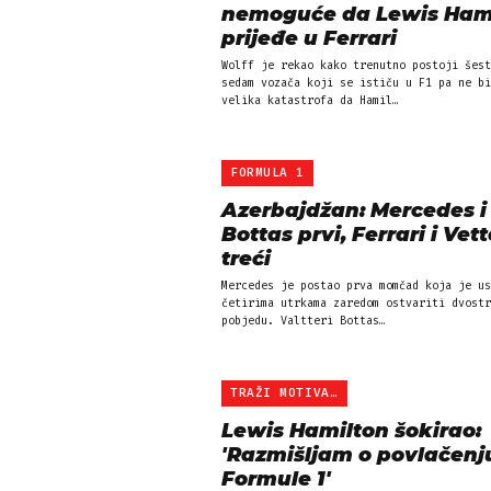
nemoguće da Lewis Ham
prijeđe u Ferrari
Wolff je rekao kako trenutno postoji šest
sedam vozača koji se ističu u F1 pa ne bi
velika katastrofa da Hamil…
FORMULA 1
Azerbajdžan: Mercedes i
Bottas prvi, Ferrari i Vett
treći
Mercedes je postao prva momčad koja je us
četirima utrkama zaredom ostvariti dvostr
pobjedu. Valtteri Bottas…
TRAŽI MOTIVACIJU
Lewis Hamilton šokirao:
'Razmišljam o povlačenju
Formule 1'