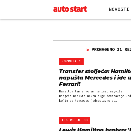
NOVOSTI
PRONAĐENO 31 RE
FORMULA 1
Transfer stoljeća: Hamil
napušta Mercedes i ide 
Ferrari!
Hamilton tim s kojim je imao najviše
uspjeha napušta nakon duge dominacije Red
kojim se Mercedes jednostavno po…
TEK MU JE 33
Lewis Hamilton hrabro: 