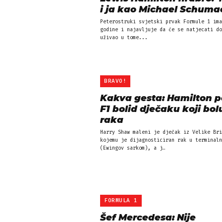
i ja kao Michael Schuma
Peterostruki svjetski prvak Formule 1 ima
godine i najavljuje da će se natjecati do
uživao u tome...
BRAVO!
Kakva gesta: Hamilton p
F1 bolid dječaku koji bol
raka
Harry Shaw maleni je dječak iz Velike Bri
kojemu je dijagnosticiran rak u terminaln
(Ewingov sarkom), a j…
FORMULA 1
Šef Mercedesa: Nije