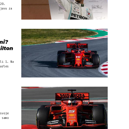
20.
javu za
mi?
ilton
li 1. Na
arles
svoje
 samo