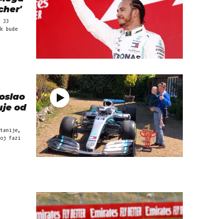
cher'
 33
k bude
oslao
uje od
tanije,
oj fazi