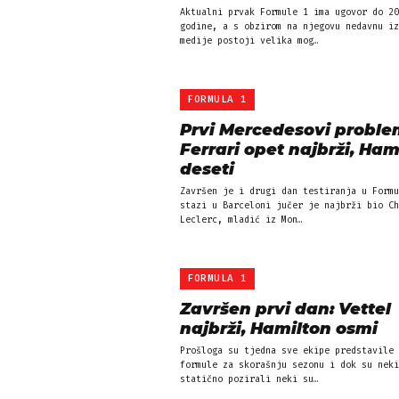
Aktualni prvak Formule 1 ima ugovor do 20
godine, a s obzirom na njegovu nedavnu iz
medije postoji velika mog…
FORMULA 1
Prvi Mercedesovi proble
Ferrari opet najbrži, Ham
deseti
Završen je i drugi dan testiranja u Formu
stazi u Barceloni jučer je najbrži bio Ch
Leclerc, mladić iz Mon…
FORMULA 1
Završen prvi dan: Vettel
najbrži, Hamilton osmi
Prošloga su tjedna sve ekipe predstavile 
formule za skorašnju sezonu i dok su neki
statično pozirali neki su…