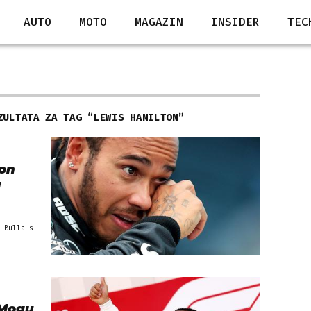
AUTO
MOTO
MAGAZIN
INSIDER
TEC
ZULTATA ZA TAG “
LEWIS HAMILTON
”
ton
u
 Bulla s
'Mogu