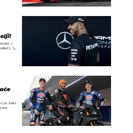
olji!
ezone i
ormuli 1,
kaće
ciju kako
zone