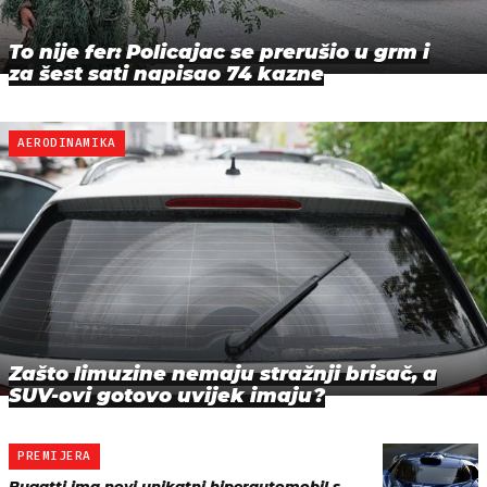
To nije fer: Policajac se prerušio u grm i
za šest sati napisao 74 kazne
AERODINAMIKA
Zašto limuzine nemaju stražnji brisač, a
SUV-ovi gotovo uvijek imaju?
PREMIJERA
Bugatti ima novi unikatni hiperautomobil s