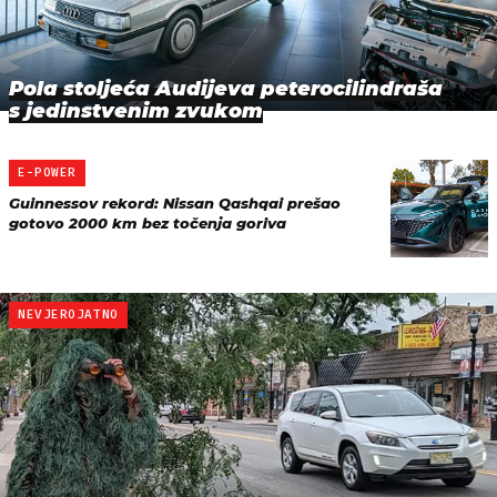
Pola stoljeća Audijeva peterocilindraša
s jedinstvenim zvukom
E-POWER
Guinnessov rekord: Nissan Qashqai prešao
gotovo 2000 km bez točenja goriva
NEVJEROJATNO