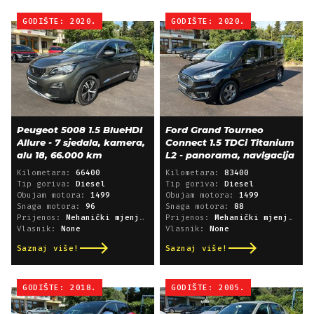
GODIŠTE: 2020.
GODIŠTE: 2020.
Peugeot 5008 1.5 BlueHDI
Ford Grand Tourneo
Allure - 7 sjedala, kamera,
Connect 1.5 TDCi Titanium
alu 18, 66.000 km
L2 - panorama, navigacija
Kilometara:
66400
Kilometara:
83400
Tip goriva:
Diesel
Tip goriva:
Diesel
Obujam motora:
1499
Obujam motora:
1499
Snaga motora:
96
Snaga motora:
88
Prijenos:
Mehanički mjenjač
Prijenos:
Mehanički mjenjač
Vlasnik:
None
Vlasnik:
None
Saznaj više!
Saznaj više!
GODIŠTE: 2018.
GODIŠTE: 2005.