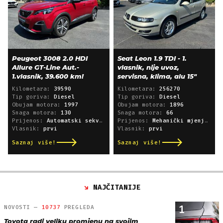
Peugeot 3008 2.0 HDI
Seat Leon 1.9 TDI - 1.
Allure GT-Line Aut.-
vlasnik, nije uvoz,
1.vlasnik, 39.600 km!
servisna, klima, alu 15"
Kilometara:
39590
Kilometara:
256270
Tip goriva:
Diesel
Tip goriva:
Diesel
Obujam motora:
1997
Obujam motora:
1896
Snaga motora:
130
Snaga motora:
66
Prijenos:
Automatski sekvencijski
Prijenos:
Mehanički mjenjač
Vlasnik:
prvi
Vlasnik:
prvi
Saznaj više!
Saznaj više!
NAJČITANIJE
1
NOVOSTI —
10737
PREGLEDA
Toyota radi veliku promjenu na svojim