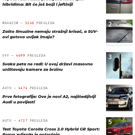
hibridima: Bit će još bolji i jeftiniji
2
MAGAZIN —
5246
PREGLEDA
Zašto limuzine nemaju stražnji brisač, a SUV-
ovi gotovo uvijek imaju?
3
OFF —
4699
PREGLEDA
Svaka peta ne radi: U ovoj državi masovno
uništavaju kamere za brzinu
4
AUTO —
4474
PREGLEDA
Prve fotografije: Ovo je novi A2, najštedljiviji
Audi u povijesti
5
AUTO —
4727
PREGLEDA
Test Toyota Corolla Cross 2.0 Hybrid GR Sport:
Prava zvijezda je potrošnja