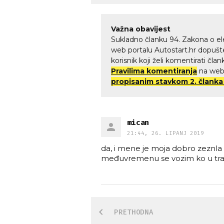
Važna obavijest
Sukladno članku 94. Zakona o el
web portalu Autostart.hr dopušte
korisnik koji želi komentirati čl
Pravilima komentiranja
na web 
propisanim stavkom 2. članka
mican
21:44, 26. LIPANJ 2019
da, i mene je moja dobro zeznla 
međuvremenu se vozim ko u tra
PRETHODNA