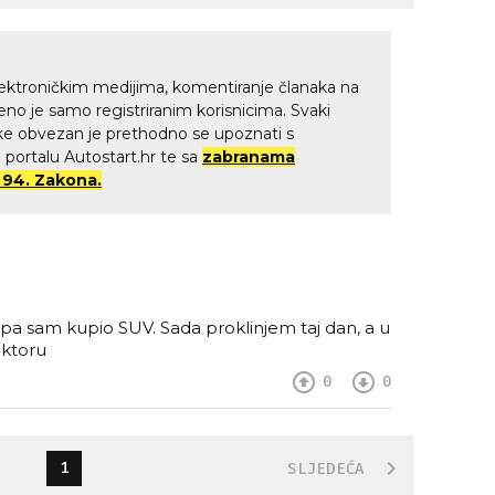
ektroničkim medijima, komentiranje članaka na
no je samo registriranim korisnicima. Svaki
anke obvezan je prethodno se upoznati s
portalu Autostart.hr te sa
zabranama
 94. Zakona.
pa sam kupio SUV. Sada proklinjem taj dan, a u
ktoru
0
0
1
SLJEDEĆA