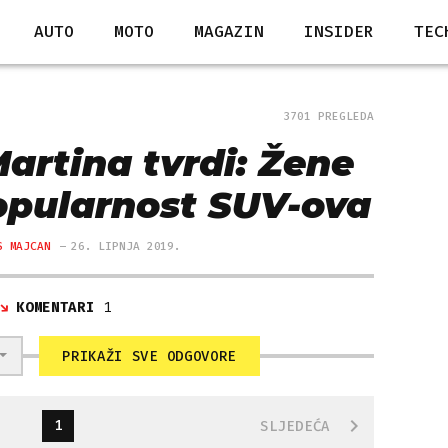
AUTO
MOTO
MAGAZIN
INSIDER
TEC
3701 PREGLEDA
artina tvrdi: Žene
popularnost SUV-ova
S MAJCAN
26. LIPNJA 2019.
KOMENTARI
1
PRIKAŽI SVE ODGOVORE
1
SLJEDEĆA