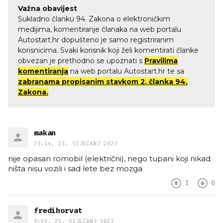
Važna obavijest
Sukladno članku 94. Zakona o elektroničkim
medijima, komentiranje članaka na web portalu
Autostart.hr dopušteno je samo registriranim
korisnicima. Svaki korisnik koji želi komentirati članke
obvezan je prethodno se upoznati s
Pravilima
komentiranja
na web portalu Autostart.hr te sa
zabranama propisanim stavkom 2. članka 94.
Zakona.
makan
21:14, 23. SIJEČANJ 2023
nije opasan romobil (električni), nego tupani koji nikad
ništa nisu vozili i sad lete bez mozga
1
0
fredihorvat
9:55, 25. SIJEČANJ 2023