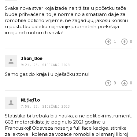
Svaka nova stvar koja izađe na tržište u početku teže
bude prihvaćena, to je normalno a smatram da je za
romobile odlično vrijeme, ne zagađuju, jakosu korisni i
u postotku daleko najmanje prometnih prekršaja
imaju od motornih vozila!
1
0
Jhon_Doe
9:21, 25. SIJEČANJ 2023
Samo gas do kraja i u pješačku zonu!
0
0
Mijajlo
7:58, 25. SIJEČANJ 2023
Statistika bi trebala biti nauka, a ne politicki instrument.
668 motorciklista je poginulo 2021 godine u
Francuskoj! Obaveza nosenja full face kacige, stitnika
za laktove i kolena za vozace romobila bi smanjili broj