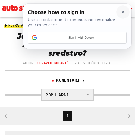
POVRATAK NA ČLANAK
4710 PREGLEDA
Jesu li električni romobili
Sign in with Google
najopasnije prijevozno
sredstvo?
AUTOR
DUBRAVKO KOLARIĆ
23. SIJEČNJA 2023.
KOMENTARI
4
POPULARNI
1