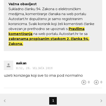
Važna obavijest
Sukladno članku 94. Zakona o elektroničkim
medijima, komentiranje članaka na web portalu
Autostart.hr dopušteno je samo registriranim
korisnicima. Svaki korisnik koji želi komentirati članke
obvezan je prethodno se upoznati s
Pravilima
komentiranja
na web portalu Autostart.hr te sa
zabranama propisanim stavkom 2. članka 94.
Zakona.
makan
8:52, 20. VELJAČA 2019
uzeti konizega koji sve to ima pod normalno
0
0
1